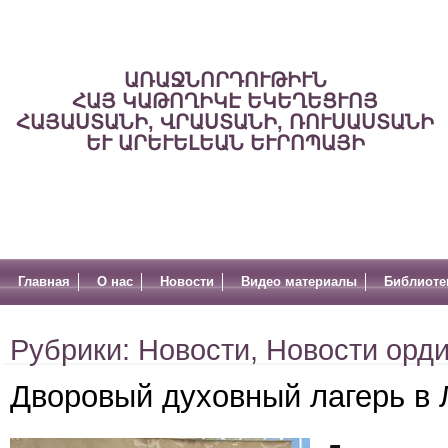
ԱՌԱՋՆՈՐԴՈՒԹԻՒՆ
ՀԱՅ ԿԱԹՈՂԻԿԷ ԵԿԵՂԵՑՒՈՅ
ՀԱՅԱՍՏԱՆԻ, ՎՐԱՍՏԱՆԻ, ՌՈՒՍԱՍՏԱՆԻ
ԵՒ ԱՐԵՒԵԼԵԱՆ ԵՒՐՈՊԱՅԻ
Главная
О нас
Новости
Видео материалы
Библиоте
Рубрики:
Новости
,
Новости орд
Дворовый духовный лагерь в