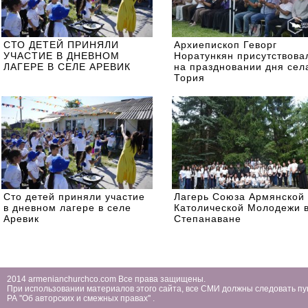
СТО ДЕТЕЙ ПРИНЯЛИ
Архиепископ Геворг
УЧАСТИЕ В ДНЕВНОМ
Норатункян присутствова
ЛАГЕРЕ В СЕЛЕ АРЕВИК
на праздновании дня сел
Тория
Сто детей приняли участие
Лагерь Союза Армянской
в дневном лагере в селе
Католической Молодежи 
Аревик
Степанаване
2014 armenianchurchco.com Все права защищены.
При использовании материалов этого сайта, все СМИ должны следовать пу
РА ''Об авторских и смежных правах'' .