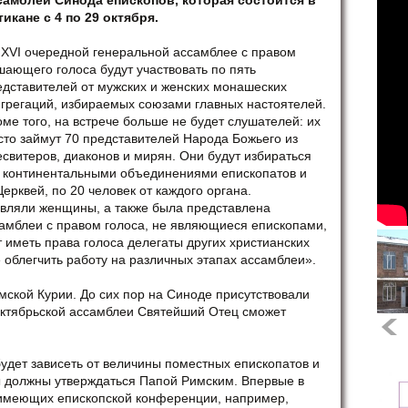
самблеи Синода епископов, которая состоится в
тикане с 4 по 29 октября.
 XVI очередной генеральной ассамблее с правом
шающего голоса будут участвовать по пять
едставителей от мужских и женских монашеских
нгрегаций, избираемых союзами главных настоятелей.
оме того, на встрече больше не будет слушателей: их
сто займут 70 представителей Народа Божьего из
есвитеров, диаконов и мирян. Они будут избираться
х континентальными объединениями епископатов и
рквей, по 20 человек от каждого органа.
авляли женщины, а также была представлена
самблеи с правом голоса, не являющиеся епископами,
 иметь права голоса делегаты других христианских
 облегчить работу на различных этапах ассамблеи».
ской Курии. До сих пор на Синоде присутствовали
октябрьской ассамблеи Святейший Отец сможет
будет зависеть от величины поместных епископатов и
ры должны утверждаться Папой Римским. Впервые в
е имеющих епископской конференции, например,