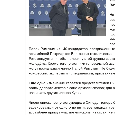
ас
Ва
На
ре
пр
ко
Кр
ме
пр
Папой Римским из 140 кандидатов, предложенны
ассамблеей Патриархов Восточных католических Це
Рекомендуется, чтобы половину этой группы сост
молодёжь. Кроме того, участники генеральной ас
могут назначаться лично Папой Римским. Не будут
конфессий, эксперты и «специалисты, призванные
Ещё одно изменение касается представителей Рим
главы департаментов в сане архиепископов; для 
назначать других членов Курии.
Число епископов, участвующих в Синоде, теперь 
варьироваться от одного до пяти; все кандидату
ассамблее примут участие епископы из стран, н