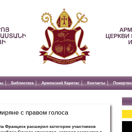
ՒՈՅ
АРМ
ՍԱՍՏԱՆԻ
ЦЕРКВИ 
ՅԻ
И
лы
Библиотека
Армянский Каритас
Контакты
Пожертво
миряне с правом голоса
па Франциск расширил категории участников