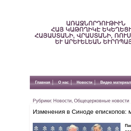
ԱՌԱՋՆՈՐԴՈՒԹԻՒՆ
ՀԱՅ ԿԱԹՈՂԻԿԷ ԵԿԵՂԵՑ
ՀԱՅԱՍՏԱՆԻ, ՎՐԱՍՏԱՆԻ, ՌՈՒ
ԵՒ ԱՐԵՒԵԼԵԱՆ ԵՒՐՈՊԱ
Главная
О нас
Новости
Видео материа
Рубрики:
Новости
,
Общецерковные новости
Изменения в Синоде епископов: 
Па