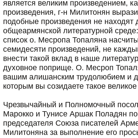
является великим произведением, как
произведения, г-н Милитонян вырази
подобные произведения не находят д
общеармянской литературной среде
список о. Месропа Топаляна насчит
семидесяти произведений, не кажды
внести такой вклад в наше литерату
духовное поприще. О. Месроп Топал
вашим алишанским трудолюбием и д
которым вы созидаете такое великое
Чрезвычайный и Полномочный посол
Марокко и Тунисе Аршак Поладян п
председателя Союза писателей Арм
Милитоняна за выполнение его прос