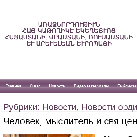
ԱՌԱՋՆՈՐԴՈՒԹԻՒՆ
ՀԱՅ ԿԱԹՈՂԻԿԷ ԵԿԵՂԵՑՒՈՅ
ՀԱՅԱՍՏԱՆԻ, ՎՐԱՍՏԱՆԻ, ՌՈՒՍԱՍՏԱՆԻ
ԵՒ ԱՐԵՒԵԼԵԱՆ ԵՒՐՈՊԱՅԻ
Главная
О нас
Новости
Видео материалы
Библиоте
Рубрики:
Новости
,
Новости орд
Человек, мыслитель и свяще