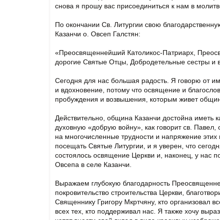
снова я прошу вас присоединиться к нам в молитве
По окончании Св. Литургии свою благодарственну
Казанчи о. Овсеп Галстян:
«Преосвященнейший Католикос-Патриарх, Преос
дорогие Святые Отцы, Добродетельные сестры и
Сегодня для нас большая радость. Я говорю от и
и вдохновение, потому что освящение и благосло
пробуждения и возвышения, которым живет общи
Действительно, община Казанчи достойна иметь к
духовную «добрую войну», как говорит св. Павел,
на многочисленные трудности и напряжение этих
посещать Святые Литургии, и я уверен, что сегод
состоялось освящение Церкви и, наконец, у нас 
Овсепа в селе Казанчи.
Выражаем глубокую благодарность Преосвященне
покровительство строительства Церкви, благотво
Священнику Григору Мкртчяну, кто организовал вс
всех тех, кто поддерживал нас. Я также хочу выра