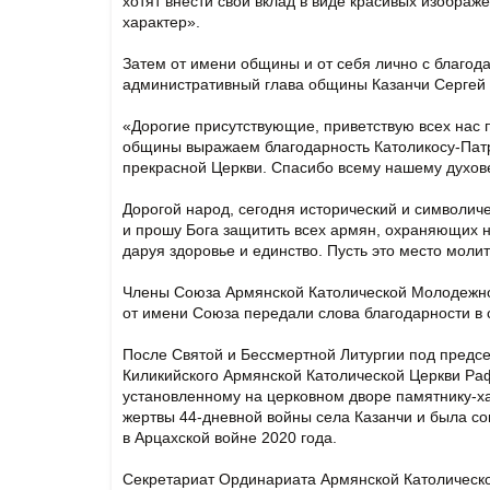
хотят внести свой вклад в виде красивых изображе
характер».
Затем от имени общины и от себя лично с благод
административный глава общины Казанчи Сергей 
«Дорогие присутствующие, приветствую всех нас 
общины выражаем благодарность Католикосу-Патр
прекрасной Церкви. Спасибо всему нашему духов
Дорогой народ, сегодня исторический и символич
и прошу Бога защитить всех армян, охраняющих на
даруя здоровье и единство. Пусть это место моли
Члены Союза Армянской Католической Молодежно
от имени Союза передали слова благодарности в 
После Святой и Бессмертной Литургии под предс
Киликийского Армянской Католической Церкви Ра
установленному на церковном дворе памятнику-х
жертвы 44-дневной войны села Казанчи и была со
в Арцахской войне 2020 года.
Секретариат Ординариата Армянской Католическо