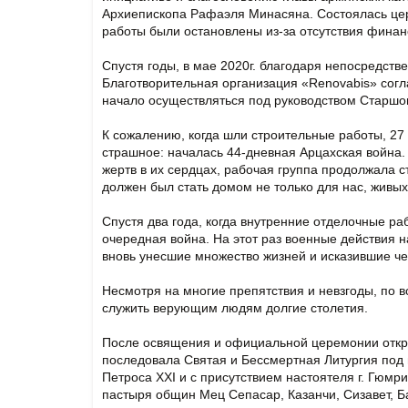
Архиепископа Рафаэля Минасяна. Состоялась це
работы были остановлены из-за отсутствия финан
Спустя годы, в мае 2020г. благодаря непосредс
Благотворительная организация «Renovabis» согл
начало осуществляться под руководством Старшо
К сожалению, когда шли строительные работы, 27
страшное: началась 44-дневная Арцахская война.
жертв в их сердцах, рабочая группа продолжала с
должен был стать домом не только для нас, живых
Спустя два года, когда внутренние отделочные ра
очередная война. На этот раз военные действия 
вновь унесшие множество жизней и исказившие че
Несмотря на многие препятствия и невзгоды, по в
служить верующим людям долгие столетия.
После освящения и официальной церемонии откр
последовала Святая и Бессмертная Литургия под
Петроса XXI и с присутствием настоятеля г. Гюм
пастыря общин Мец Сепасар, Казанчи, Сизавет, Б