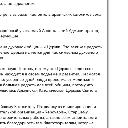
, а не в диалоге».
ю речь выразил настоятель армянских католиков села
вящённый уважаемый Апостольский Администратор,
 верующие,
мени духовной общины и Церкви. Это великая радость
вение Церкви является для нас символом духовного
на.
аменную Церковь, потому что Церковь ведет свою
 он находится в своем подъеме и развитии. Несмотря
 полувоенных дней, люди продолжают молиться и
ня большая радость для всей общины, потому что
появилась Армянская Католическая Церковь Святого
йшему Католикосу-Патриарху за инициирование и
рительной организации «Renovabis», Старшему
е строительные работы, а также всем строителям и
зить благодарность тем благотворителям, которые