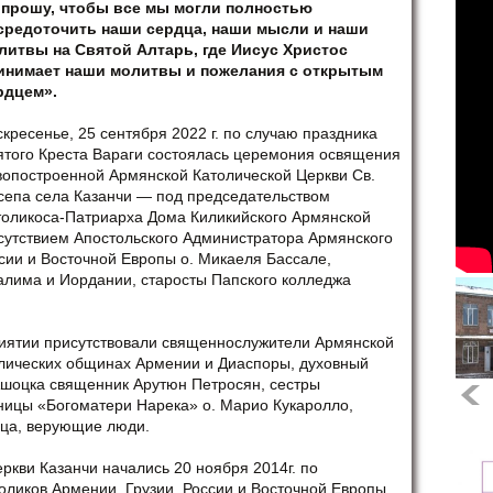
 прошу, чтобы все мы могли полностью
средоточить наши сердца, наши мысли и наши
литвы на Святой Алтарь, где Иисус Христос
инимает наши молитвы и пожелания с открытым
рдцем».
кресенье, 25 сентября 2022 г. по случаю праздника
ятого Креста Вараги состоялась церемония освящения
вопостроенной Армянской Католической Церкви Св.
сепа села Казанчи — под председательством
толикоса-Патриарха Дома Киликийского Армянской
сутствием Апостольского Администратора Армянского
сии и Восточной Европы о. Микаеля Бассале,
алима и Иордании, старосты Папского колледжа
иятии присутствовали священнослужители Армянской
олических общинах Армении и Диаспоры, духовный
шоцка священник Арутюн Петросян, сестры
ницы «Богоматери Нарека» о. Марио Кукаролло,
ица, верующие люди.
кви Казанчи начались 20 ноября 2014г. по
оликов Армении, Грузии, России и Восточной Европы