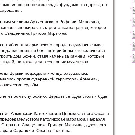
ремония освящения закладки фундамента церкви, но
сирования.
твенным усилиям Архиепископа Рафаэля Минасяна,
асилась спонсировать строительство церкви, которое
го Священника Григора Мкртчяна.
 сентября, для армянского народа случилось самое
 Бедствие войны и боль потери большого количества
троить дом Божий, ставя камень за камнем, который
 людей, но также для всех наших мучеников.
боты Церкви подходили к концу, разразилась
начались против суверенной территории Армении,
ловеческие судьбы.
оле и промыслу Божию, Церковь сегодня стоит и будет
ытия Армянской Католической Церкви Святого Овсепа
 председательством Католикоса-Патриарха Рафаэля
ри Старшого Священника Григора Мкртчяна, духовного
авра и Сарагюх о. Овсепа Галстяна.