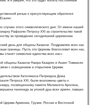
ний, и я уверен, что это будет носить постоянный
арственной речью к присутствующим обратился
Еганян:
по случаю этого символического дня. От имени нашей
иарху Рафаэлю Петросу XXI за строительство такой
енству за проведение сегодняшней церемонии.
еский день для общины Казанчи. Поздравляю всех нас
ши границы. Пусть эта Церковь благословит всех нас,
твы станет символом единства всех нас».
й общины Казанчи Наира Казарян и Анаит Товмасян
связи с освящением и открытием Церкви.
едательством Католикоса-Патриарха Дома
фаэля Петроса XXI, были возложены цветы к
ачкару, посвященному памяти Меликсета Аросяна,
вершена панихида за упокой душ всех армян, павших
й Церкви Армении, Грузии, России и Восточной