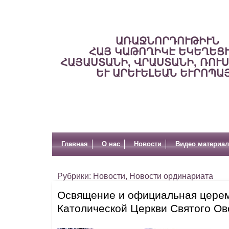
ԱՌԱՋՆՈՐԴՈՒԹԻՒՆ
ՀԱՅ ԿԱԹՈՂԻԿԷ ԵԿԵՂԵՑ
ՀԱՅԱՍՏԱՆԻ, ՎՐԱՍՏԱՆԻ, ՌՈՒ
ԵՒ ԱՐԵՒԵԼԵԱՆ ԵՒՐՈՊԱ
Главная
О нас
Новости
Видео материа
Рубрики:
Новости
,
Новости ординариата
Освящение и официальная церем
Католической Церкви Святого Ов