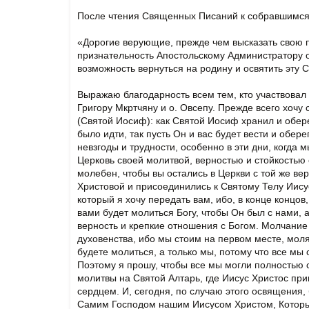
После чтения Священных Писаний к собравшимся 
«Дорогие верующие, прежде чем высказать свою п
признательность Апостольскому Администратору 
возможность вернуться на родину и освятить эту 
Выражаю благодарность всем тем, кто участвовал 
Григору Мкртчяну и о. Овсепу. Прежде всего хочу 
(Святой Иосиф): как Святой Иосиф хранил и обере
было идти, так пусть Он и вас будет вести и обер
невзгоды и трудности, особенно в эти дни, когда 
Церковь своей молитвой, верностью и стойкостью 
молебен, чтобы вы остались в Церкви с той же в
Христовой и присоединились к Святому Телу Иису
который я хочу передать вам, ибо, в конце концов
вами будет молиться Богу, чтобы Он был с нами,
верность и крепкие отношения с Богом. Молчание
духовенства, ибо мы стоим на первом месте, моля
будете молиться, а только мы, потому что все мы о
Поэтому я прошу, чтобы все мы могли полностью
молитвы на Святой Алтарь, где Иисус Христос пр
сердцем. И, сегодня, по случаю этого освящения,
Самим Господом нашим Иисусом Христом, Который 