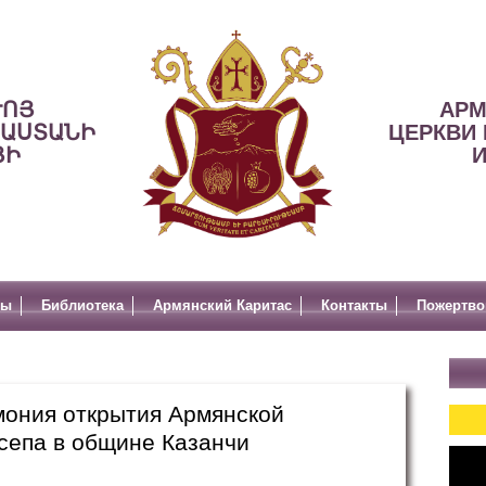
ՒՈՅ
АРМ
ՍԱՍՏԱՆԻ
ЦЕРКВИ 
ՅԻ
И
лы
Библиотека
Армянский Каритас
Контакты
Пожертво
ония открытия Армянской
сепа в общине Казанчи