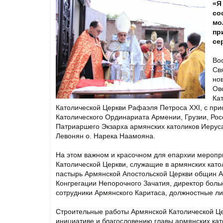
«Я
со
мо
пр
се
Вос
Св
но
Ов
Ка
Католической Церкви Рафаэля Петроса XXI, с при
Католического Ординариата Армении, Грузии, Рос
Патриаршего Экзарха армянских католиков Иерус
Левонян о. Нарека Наамояна.
На этом важном и красочном для епархии меропр
Католической Церкви, служащие в армянских кат
пастырь Армянской Апостольской Церкви общин А
Конгрегации Непорочного Зачатия, директор боль
сотрудники Армянского Каритаса, должностные л
Строительные работы Армянской Католической Цер
инициативе и благословению главы армянских кат