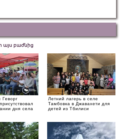
եր այս բաժնից
 Геворг
Летний лагерь в селе
присутствовал
Тамбовка в Джавахети для
ании дня села
детей из Тбилиси