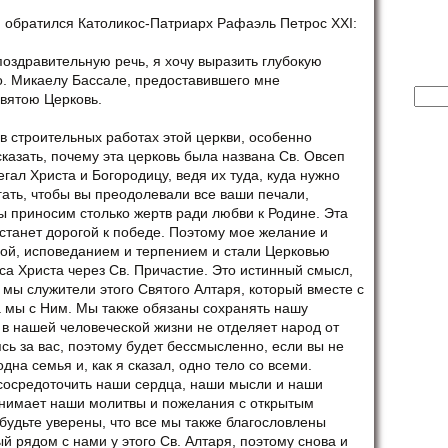
обратился Католикос-Патриарх Рафаэль Петрос XXI:
оздравительную речь, я хочу выразить глубокую
о. Микаелу Бассале, предоставившего мне
Найт
Святою Церковь.
в строительных работах этой церкви, особенно
сказать, почему эта церковь была названа Св. Овсеп
гал Христа и Богородицу, ведя их туда, куда нужно
егать, чтобы вы преодолевали все ваши печали,
мы приносим столько жертв ради любви к Родине. Эта
станет дорогой к победе. Поэтому мое желание и
ерой, исповеданием и терпением и стали Церковью
са Христа через Св. Причастие. Это истинный смысл,
, мы служители этого Святого Алтаря, который вместе с
 а мы с Ним. Мы также обязаны сохранять нашу
 в нашей человеческой жизни не отделяет народ от
сь за вас, поэтому будет бессмысленно, если вы не
дна семья и, как я сказал, одно тело со всеми.
 сосредоточить наши сердца, наши мысли и наши
инимает наши молитвы и пожелания с открытым
 будьте уверены, что все мы также благословлены
рядом с нами у этого Св. Алтаря, поэтому снова и