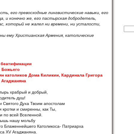
сть, его превосходные лингвистические навыки, его
а, и конечно же, его пастырская добродетель,
с, который не жалел ни времени, ни усталости,
Найт
ьны ему Христианская Армения, католические
 беатификации
и Божьего
н католиков Дома Киликии, Кардинала
Григора
 Агаджаняна
тырь храбрый и добрый,
одитель душ!
и Святого Духа Твоим апостолам
и кротки и смиренны, как Ты,
и по всей Вселенной.
лышь нашу мольбу
го Блаженнейшего Католикоса- Патриарха
са XV Агаджаняна.