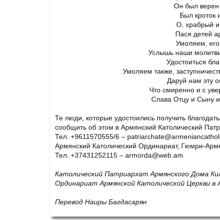
Он был верен
Был кроток 
О, храбрый и
Пася детей а
Умоляем, его
Услышь наши молитвы
Удостоиться бла
Умоляем также, заступничест
Даруй нам эту о
Что смиренно и с уве
Слава Отцу и Сыну и
Те люди, которые удостоились получить благодат
сообщить об этом в Армянский Католический Патр
Тел. +9611570555/6 –
patriarchate@armeniancathol
Армянский Католический Ординариат, Гюмри-Арм
Тел. +37431252115 –
armorda@web.am
Католический Патриархат Армянского Дома Ки
Ординариат Армянской Католической Церкви в А
Перевод Наиры
Б
агдасарян