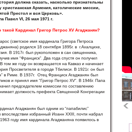
стория должна сказать, насколько признательны
у христианская Армения, католические миссии,
ятой Престол и вся Церковь».
а Павел VI, 26 мая 1971 г.
о такой Кардинал Григо
р
Петрос
XV
Агаджанян?
зарос (светское имя кардинала Григора Петроса
джаняна) родился 18 сентября 1895г. в г.Ахалцихе,
зия. В 1917г. был рукоположен в сан священника,
лучив имя “Франциск”. Два года спустя он получил
В том же году он возвращается на Кавказ и начинает
ория Просветителя в городе Тбилиси. В 1921г. он был
н” в Риме. В 1937г. Отец Франциск Агаджанян был
ков и принял имя “Григор Петрос XV”. В 1946г. Папа
значил председателем комиссии по составлению
ринимает должность префекта Священной Конгрегации
кардинал Агаджанян был одним из “папабилис”
л впоследствии избранный Иоанн XXIII, почти набрал
 1963 году имя кардинала Агаджаняна появилось в