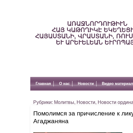
ԱՌԱՋՆՈՐԴՈՒԹԻՒՆ
ՀԱՅ ԿԱԹՈՂԻԿԷ ԵԿԵՂԵՑ
ՀԱՅԱՍՏԱՆԻ, ՎՐԱՍՏԱՆԻ, ՌՈՒ
ԵՒ ԱՐԵՒԵԼԵԱՆ ԵՒՐՈՊԱ
Главная
О нас
Новости
Видео материа
Рубрики:
Молитвы
,
Новости
,
Новости ордин
Помолимся за причисление к лик
Агаджаняна