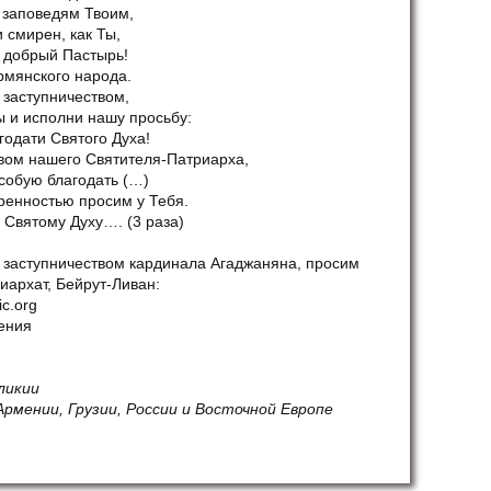
 заповедям Твоим,
и смирен, как Ты,
 добрый Пастырь!
рмянского народа.
 заступничеством,
 и исполни нашу просьбу:
годати Святого Духа!
вом нашего Святителя-Патриарха,
собую благодать (…)
ренностью просим у Тебя.
 Святому Духу…. (3 раза)
ь заступничеством кардинала Агаджаняна, просим
иархат, Бейрут-Ливан:
ic.org
ения
ликии
рмении, Грузии, России и Восточной Европе