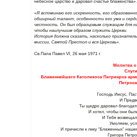
небесное царство и даровал счастье блаженства».
«
Я вспоминаю его искренность, его образованно
обширный талант, особенности его ума и сердц
честность. Он был образцовым служащим для на
чтобы наилучшим образом служить Церкви.
История должна сказать, насколько признател
миссии, Святой Престол и вся Церковь
».
Св.Папа Павел VI, 26 мая 1971 г.
Молитва о
Слуг
Блаженнейшего Католикоса Патриарха армя
Петроса
Господь Иисус, Пас
И Предв
Ты щедро даровал благодат
И хотел, чтобы они был
И Тебя возвещал
Умоляем, ус
И причисли к лику “Блаженных” наше
Григора Петро