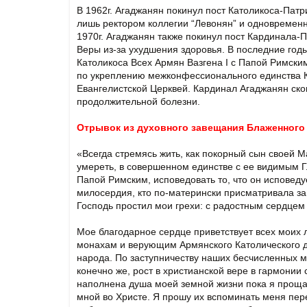
В 1962г. Агаджанян покинул пост Католикоса-Пат
лишь ректором коллегии “Левонян” и одновремен
1970г. Агаджанян также покинул пост Кардинала
Веры из-за ухудшения здоровья. В последние год
Католикоса Всех Армян Вазгена I с Папой Римски
по укреплению межконфессионального единства К
Евангелистской Церквей. Кардинал Агаджанян ско
продолжительной болезни.
Отрывок из духовного завещания Блаженного
«Всегда стремясь жить, как покорный сын своей 
умереть, в совершенном единстве с ее видимым Г
Папой Римским, исповедовать то, что он исповеду
милосердия, кто по-матерински присматривала за 
Господь простил мои грехи: с радостным сердцем
Мое благодарное сердце приветствует всех моих 
монахам и верующим Армянского Католического д
народа. По заступничеству наших бесчисленных м
конечно же, рост в христианской вере в гармонии 
наполнена душа моей земной жизни пока я проща
мной во Христе. Я прошу их вспоминать меня пер