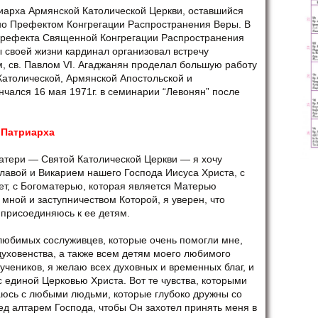
риарха Армянской Католической Церкви, оставшийся
но Префектом Конгрегации Распространения Веры. В
-Префекта Священной Конгрегации Распространения
ы своей жизни кардинал организовал встречу
м, св. Павлом VI. Агаджанян проделал большую работу
атолической, Армянской Апостольской и
нчался 16 мая 1971г. в семинарии “Левонян” после
 Патриарха
Матери — Святой Католической Церкви — я хочу
лавой и Викарием нашего Господа Иисуса Христа, с
ет, с Богоматерью, которая является Матерью
мной и заступничеством Которой, я уверен, что
 присоединяюсь к ее детям.
любимых сослуживцев, которые очень помогли мне,
уховенства, а также всем детям моего любимого
учеников, я желаю всех духовных и временных благ, и
с единой Церковью Христа. Вот те чувства, которыми
юсь с любыми людьми, которые глубоко дружны со
ед алтарем Господа, чтобы Он захотел принять меня в