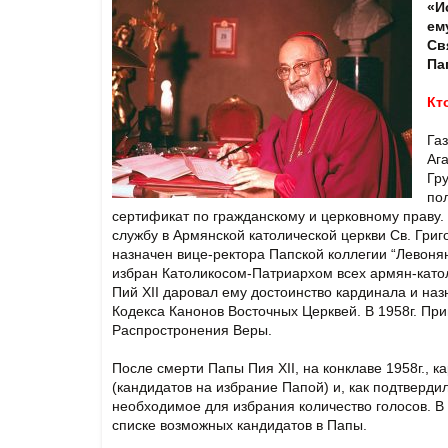
«И
ем
Св
Пап
Кт
Га
Ага
Гру
по
сертификат по гражданскому и церковному праву. 
службу в Армянской католической церкви Св. Григ
назначен вице-ректора Папской коллегии “Левоня
избран Католикосом-Патриархом всех армян-католи
Пий XII даровал ему достоинство кардинала и на
Кодекса Канонов Восточных Церквей. В 1958г. П
Распростронения Веры.
После смерти Папы Пия XII, на конклаве 1958г., 
(кандидатов на избрание Папой) и, как подтверди
необходимое для избрания количество голосов. В
списке возможных кандидатов в Папы.