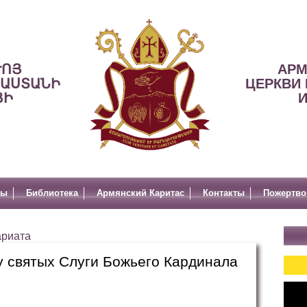
ՒՈՅ
АРМ
ՍԱՍՏԱՆԻ
ЦЕРКВИ 
ՅԻ
И
лы
Библиотека
Армянский Каритас
Контакты
Пожертво
ариата
у святых Слуги Божьего Кардинала