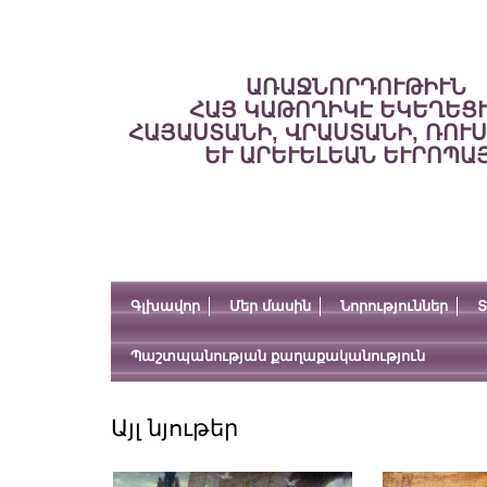
ԱՌԱՋՆՈՐԴՈՒԹԻՒՆ
ՀԱՅ ԿԱԹՈՂԻԿԷ ԵԿԵՂԵՑ
ՀԱՅԱՍՏԱՆԻ, ՎՐԱՍՏԱՆԻ, ՌՈՒ
ԵՒ ԱՐԵՒԵԼԵԱՆ ԵՒՐՈՊԱ
Գլխավոր
Մեր մասին
Նորություններ
Տ
Պաշտպանության քաղաքականություն
Այլ նյութեր