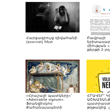
Հարցազրույց դիվահանի
Բավրայի
(exorcist) հետ
երիտասա
միության 
թերթի 2-ր
«Հրաշալի պատկերը»՝
ՀՐԱՎԵՐ՝ 
«Admirabile signum».
ԱՇԽԱՏԱՆՔ
Ֆրանցիսկոս
պատրաստո
Քահանայապետի
թղթակից,