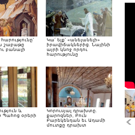
հարությունը՝
Կա՛ ելք՝ «անելանելի»
 շաբաթը
իրավիճակներից. Նայինի
ու բանալի
այրի կնոջ որդու
հարությունը
ւթյուն և
Կորուսյալ դրախտը.
ծ Պահոց օրերի
քարոզներ, Բուն
Բարեկենդան եւ Ադամի
մուտքը դրախտ