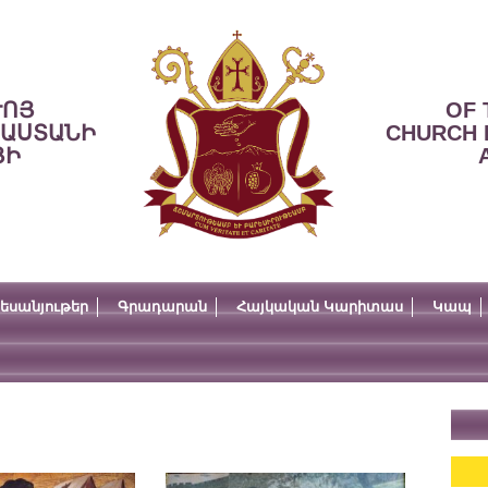
ՒՈՅ
OF 
ՍԱՍՏԱՆԻ
CHURCH 
ՅԻ
եսանյութեր
Գրադարան
Հայկական Կարիտաս
Կապ