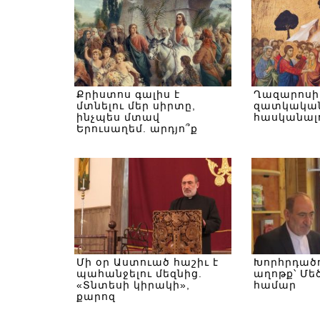
Քրիստոս գալիս է
Ղազարոսի 
մտնելու մեր սիրտը,
զատկական
ինչպես մտավ
հասկանալ
Երուսաղեմ. արդյո՞ք
պատրաստ ենք
Մի օր Աստուած հաշիւ է
Խորհրդածո
պահանջելու մեզնից.
աղոթք՝ Մե
«Տնտեսի կիրակի»,
համար
քարոզ