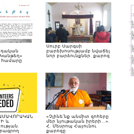
Սուրբ Սարգսի
րդական
բարեխոսությամբ նվաճել
«Կանթեղ»
նոր բարձունքներ. քարոզ
դ համարը
ԿԱՄԱՎՈՐԱԿԱՆ
«Չլինե՛նք անմիտ զոհերը
Ի և
մեր նյութական իրերի…».
ւթյան.
Հ. Մեսրոպ Հայունու
 լրագրող
քարոզը