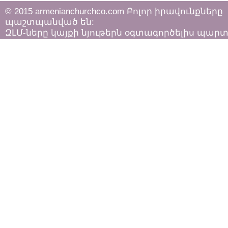
© 2015 armenianchurchco.com Բոլոր իրավունքները
պաշտպանված են:
ԶԼՄ-ները կայքի նյութերն օգտագործելիս պար
հետևել «Հեղինակային իրավունքի և հարակից
իրավունքների մասին»
ՀՀ օրենքի դրույթներին: