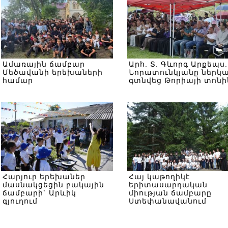
Ամառային ճամբար
Արհ. Տ. Գևորգ Արքեպս.
Մեծավանի երեխաների
Նորատունկյանը ներկ
համար
գտնվեց Թորիայի տոնի
Հարյուր երեխաներ
Հայ կաթողիկէ
մասնակցեցին բակային
երիտասարդական
ճամբարի` Արևիկ
միության ճամբարը
գյուղում
Ստեփանավանում