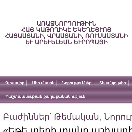
ԱՌԱՋՆՈՐԴՈՒԹԻՒՆ
ՀԱՅ ԿԱԹՈՂԻԿԷ ԵԿԵՂԵՑՒՈՅ
ՀԱՅԱՍՏԱՆԻ, ՎՐԱՍՏԱՆԻ, ՌՈՒՍԱՍՏԱՆԻ
ԵՒ ԱՐԵՒԵԼԵԱՆ ԵՒՐՈՊԱՅԻ
Գլխավոր
Մեր մասին
Նորություններ
Տեսանյութեր
Պաշտպանության քաղաքականություն
Բաժիններ՝
Թեմական
,
Նորու
«Եթե տեղի տանք աշխարհի