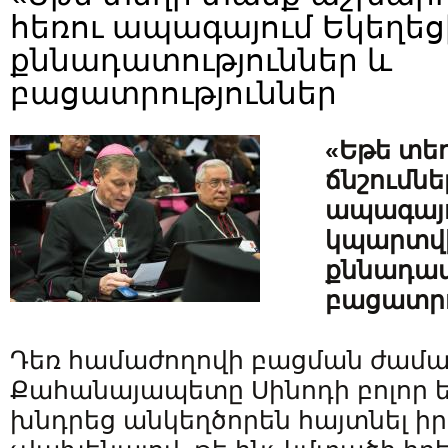
հեռու ապագայում Եկեղե
քննադատություններ և
բացատրություններ
«Եթե տե
ճնշումնե
ապագայո
կպարտվի
քննադատ
բացատրո
Դեռ համաժողովի բացման ժամ
Քահանայապետը Սինոդի բոլոր 
խնդրեց անկեղծորեն հայտնել իր