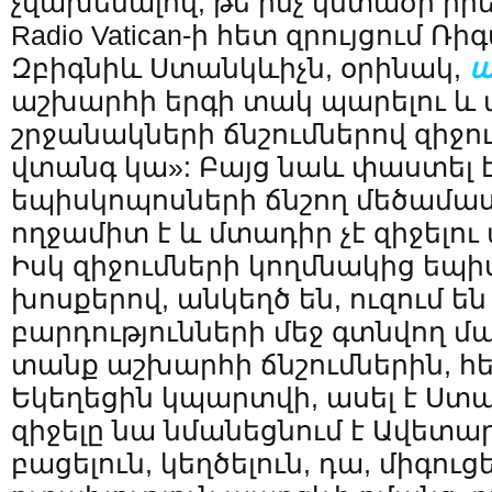
չվախենալով, թե ինչ կմտածի իր
Radio Vatican-ի հետ զրույցում Ռի
Զբիգնիև Ստանկևիչն, օրինակ,
ա
աշխարհի երգի տակ պարելու և
շրջանակների ճնշումներով զիջու
վտանգ կա»: Բայց նաև փաստել է
եպիսկոպոսների ճնշող մեծամաս
ողջամիտ է և մտադիր չէ զիջելու 
Իսկ զիջումների կողմնակից եպի
խոսքերով, անկեղծ են, ուզում ե
բարդությունների մեջ գտնվող մ
տանք աշխարհի ճնշումներին, հ
Եկեղեցին կպարտվի, ասել է Ստ
զիջելը նա նմանեցնում է Ավետա
բացելուն, կեղծելուն, դա, միգո