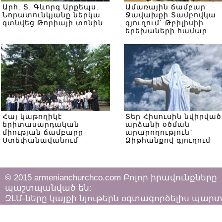
Արհ. Տ. Գևորգ Արքեպս.
Ամառային ճամբար
Նորատունկյանը ներկա
Ջավախքի Տամբովկա
գտնվեց Թորիայի տոնին
գյուղում` Թբիլիսիի
երեխաների համար
Հայ կաթողիկէ
Տեր Հիսուսին նվիրված
երիտասարդական
արձանի օծման
միության ճամբարը
արարողություն`
Ստեփանավանում
Ձիթհանքով գյուղում
© 2015 armenianchurchco.com Բոլոր իրավունքները
պաշտպանված են:
ԶԼՄ-ները կայքի նյութերն օգտագործելիս պար
հետևել «Հեղինակային իրավունքի և հարակից
իրավունքների մասին»