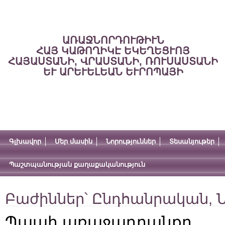
ԱՌԱՋՆՈՐԴՈՒԹԻՒՆ
ՀԱՅ ԿԱԹՈՂԻԿԷ ԵԿԵՂԵՑՒՈՅ
ՀԱՅԱՍՏԱՆԻ, ՎՐԱՍՏԱՆԻ, ՌՈՒՍԱՍՏԱՆԻ
ԵՒ ԱՐԵՒԵԼԵԱՆ ԵՒՐՈՊԱՅԻ
Գլխավոր
Մեր մասին
Նորություններ
Տեսանյութեր
Պաշտպանության քաղաքականություն
Բաժիններ՝
Ընդհանրական
,
Ն
Պապի առաջադրանքը