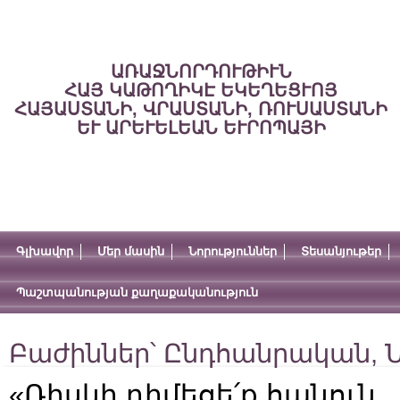
ԱՌԱՋՆՈՐԴՈՒԹԻՒՆ
ՀԱՅ ԿԱԹՈՂԻԿԷ ԵԿԵՂԵՑՒՈՅ
ՀԱՅԱՍՏԱՆԻ, ՎՐԱՍՏԱՆԻ, ՌՈՒՍԱՍՏԱՆԻ
ԵՒ ԱՐԵՒԵԼԵԱՆ ԵՒՐՈՊԱՅԻ
Գլխավոր
Մեր մասին
Նորություններ
Տեսանյութեր
Պաշտպանության քաղաքականություն
Բաժիններ՝
Ընդհանրական
,
Ն
«Ռիսկի դիմեցե՛ք հանուն