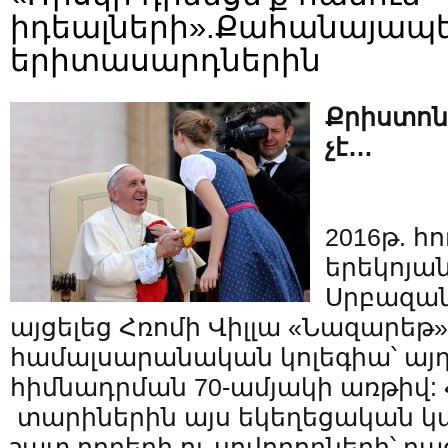
իդեալների».Քահանայապե
երիտասարդներին
Քրիստոն
չէ…
2016թ. հ
երեկոյա
Սրբազա
այցելեց Հռոմի Վիլլա «Նազարեթ»
համալսարանական կոլեգիա՝ այ
հիմնադրման 70-ամյակի առթիվ
տարիներին այս եկեղեցական կառ
շատ որբերի ու սովորողների՝ բ