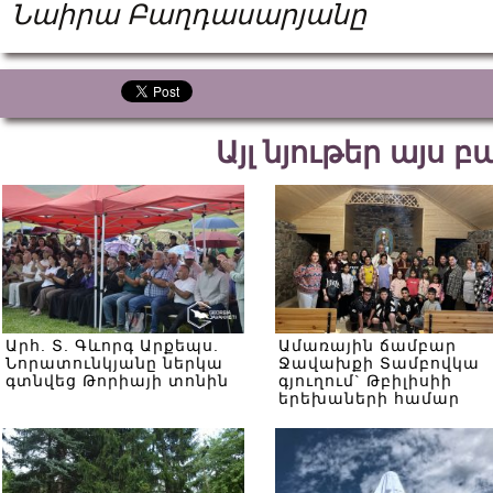
Նաիրա Բաղդասարյանը
Այլ նյութեր այս 
Արհ. Տ. Գևորգ Արքեպս.
Ամառային ճամբար
Նորատունկյանը ներկա
Ջավախքի Տամբովկա
գտնվեց Թորիայի տոնին
գյուղում` Թբիլիսիի
երեխաների համար