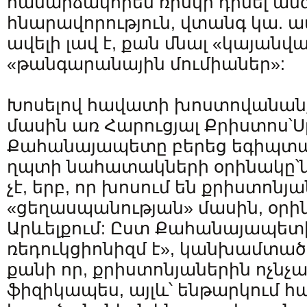
համարձակորեն ռիսկի դիմել անգ
հնարավորություն, վտանգ կա. ա
ավելի լավ է, քան մնալ «կայանվ
«թանգարանային մումիաներ»:
Խոսելով հավատի խոստովանանք
մասին առ Հարուցյալ Քրիստոս՝
Քահանայապետը բերեց եգիպտա
ղպտի նահատակների օրինակը՝նշ
չէ, երբ, որ խոսում են քրիստոնյ
«ցեղասպանության» մասին, օրի
Արևելքում: Ըստ Քահանայապետի
ռեդուկցիոնիզմ է», կանխամտած
քանի որ, քրիստոնյաներին ոչնչա
ֆիզիկապես, այլև՝ ենթարկում հ