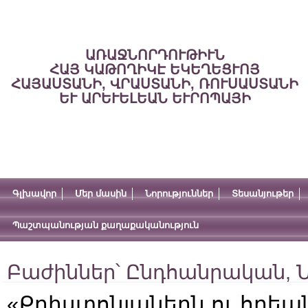
ԱՌԱՋՆՈՐԴՈՒԹԻՒՆ
ՀԱՅ ԿԱԹՈՂԻԿԷ ԵԿԵՂԵՑՒՈՅ
ՀԱՅԱՍՏԱՆԻ, ՎՐԱՍՏԱՆԻ, ՌՈՒՍԱՍՏԱՆԻ
ԵՒ ԱՐԵՒԵԼԵԱՆ ԵՒՐՈՊԱՅԻ
Գլխավոր
Մեր մասին
Նորություններ
Տեսանյութեր
Պաշտպանության քաղաքականություն
Բաժիններ՝
Ընդհանրական
,
Ն
«Քրիստոնյաներն ու հրեա