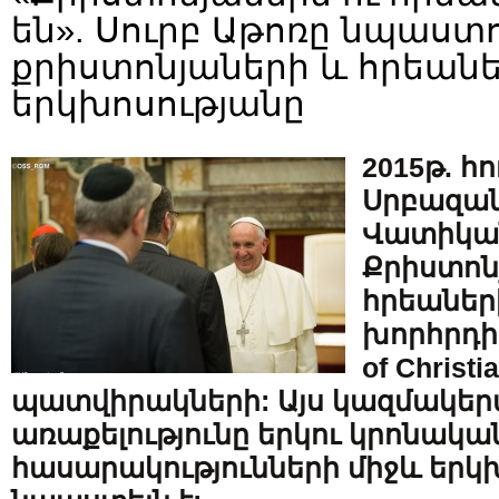
են». Սուրբ Աթոռը նպաստո
քրիստոնյաների և հրեան
երկխոսությանը
2015թ. հո
Սրբազա
Վատիկան
Քրիստոն
հրեաներ
խորհրդի (
of Christi
պատվիրակների: Այս կազմակեր
առաքելությունը երկու կրոնակա
հասարակությունների միջև երկ