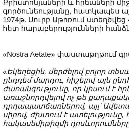
Քրիստոնյաների և հրեաների մի
գործունեությանը, հատկապես այ
1974թ. Սուրբ Աթոռում ստեղծվե
հետ հարաբերությունների հանձ
«Nostra Aetate» փաստաթղթում գր
«
Եկեղեցին
,
մերժելով
բոլոր
տեսա
ընդդեմ
մարդու
,
հիշելով
այն
ընդ
ժառանգությունը
,
որ
կիսում
է
հր
առաջնորդվելով
ոչ
թե
քաղաքակ
դրդապատճառներով
,
այլ՝
Ավետ
սիրով
,
ժխտում
է
ատելությունը
,
հակասեմիթիզմի
դրսևորումներ