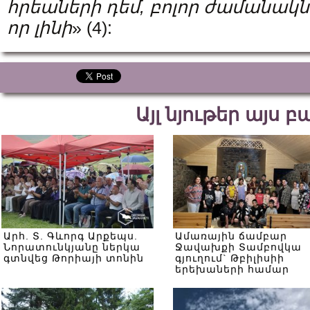
հրեաների
դեմ
, բոլոր ժամանակնե
որ լինի
» (4):
Այլ նյութեր այս 
Արհ. Տ. Գևորգ Արքեպս.
Ամառային ճամբար
Նորատունկյանը ներկա
Ջավախքի Տամբովկա
գտնվեց Թորիայի տոնին
գյուղում` Թբիլիսիի
երեխաների համար