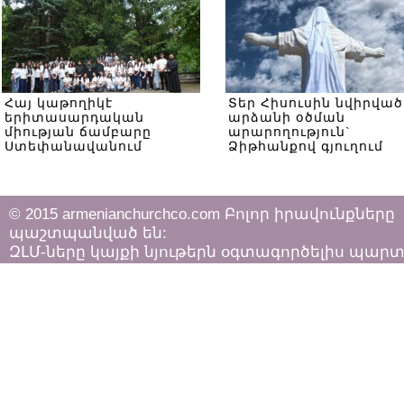
Հայ կաթողիկէ
Տեր Հիսուսին նվիրված
երիտասարդական
արձանի օծման
միության ճամբարը
արարողություն`
Ստեփանավանում
Ձիթհանքով գյուղում
© 2015 armenianchurchco.com Բոլոր իրավունքները
պաշտպանված են:
ԶԼՄ-ները կայքի նյութերն օգտագործելիս պար
հետևել «Հեղինակային իրավունքի և հարակից
իրավունքների մասին»
ՀՀ օրենքի դրույթներին: