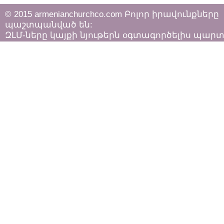
© 2015 armenianchurchco.com Բոլոր իրավունքները
պաշտպանված են:
ԶԼՄ-ները կայքի նյութերն օգտագործելիս պար
հետևել «Հեղինակային իրավունքի և հարակից
իրավունքների մասին»
ՀՀ օրենքի դրույթներին: