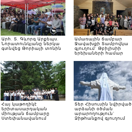
Արհ. Տ. Գևորգ Արքեպս.
Ամառային ճամբար
Նորատունկյանը ներկա
Ջավախքի Տամբովկա
գտնվեց Թորիայի տոնին
գյուղում` Թբիլիսիի
երեխաների համար
Հայ կաթողիկէ
Տեր Հիսուսին նվիրված
երիտասարդական
արձանի օծման
միության ճամբարը
արարողություն`
Ստեփանավանում
Ձիթհանքով գյուղում