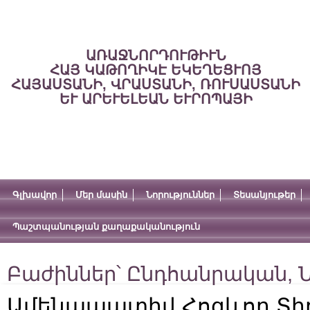
ԱՌԱՋՆՈՐԴՈՒԹԻՒՆ
ՀԱՅ ԿԱԹՈՂԻԿԷ ԵԿԵՂԵՑՒՈՅ
ՀԱՅԱՍՏԱՆԻ, ՎՐԱՍՏԱՆԻ, ՌՈՒՍԱՍՏԱՆԻ
ԵՒ ԱՐԵՒԵԼԵԱՆ ԵՒՐՈՊԱՅԻ
Գլխավոր
Մեր մասին
Նորություններ
Տեսանյութեր
Պաշտպանության քաղաքականություն
Բաժիններ՝
Ընդհանրական
,
Ն
Ամենապատիվ Հոգևոր Տի