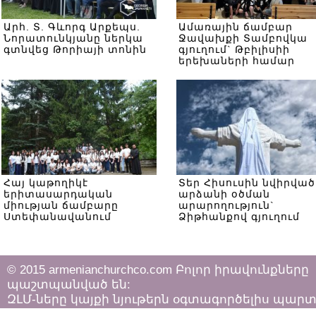
Արհ. Տ. Գևորգ Արքեպս.
Ամառային ճամբար
Նորատունկյանը ներկա
Ջավախքի Տամբովկա
գտնվեց Թորիայի տոնին
գյուղում` Թբիլիսիի
երեխաների համար
Հայ կաթողիկէ
Տեր Հիսուսին նվիրված
երիտասարդական
արձանի օծման
միության ճամբարը
արարողություն`
Ստեփանավանում
Ձիթհանքով գյուղում
© 2015 armenianchurchco.com Բոլոր իրավունքները
պաշտպանված են:
ԶԼՄ-ները կայքի նյութերն օգտագործելիս պար
հետևել «Հեղինակային իրավունքի և հարակից