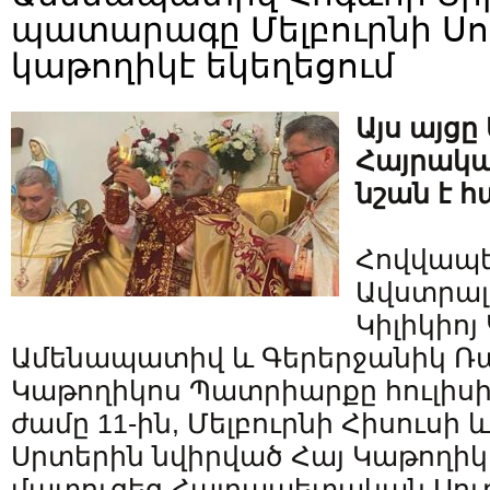
պատարագը Մելբուրնի Սո
կաթողիկէ եկեղեցում
Այս այց
Հայրակա
նշան է 
Հովվապ
Ավստրալ
Կիլիկիոյ
Ամենապատիվ և Գերերջանիկ Ռա
Կաթողիկոս Պատրիարքը հուլիսի
ժամը 11-ին, Մելբուրնի Հիսուսի
Սրտերին նվիրված Հայ Կաթողիկ
մատուցեց Հայրապետական Սու