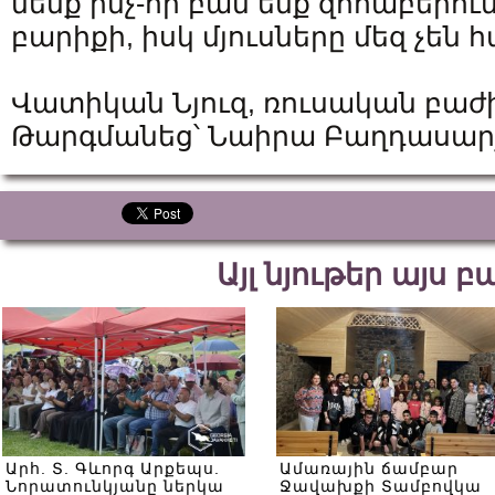
մենք ինչ-որ բան ենք զոհաբերու
բարիքի, իսկ մյուսները մեզ չեն 
Վատիկան Նյուզ, ռուսական բաժ
Թարգմանեց՝ Նաիրա Բաղդասար
Այլ նյութեր այս 
Արհ. Տ. Գևորգ Արքեպս.
Ամառային ճամբար
Նորատունկյանը ներկա
Ջավախքի Տամբովկա