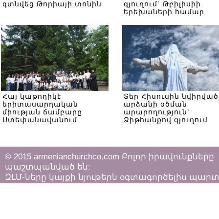
գտնվեց Թորիայի տոնին
գյուղում` Թբիլիսիի
երեխաների համար
Հայ կաթողիկէ
Տեր Հիսուսին նվիրված
երիտասարդական
արձանի օծման
միության ճամբարը
արարողություն`
Ստեփանավանում
Ձիթհանքով գյուղում
© 2015 armenianchurchco.com Բոլոր իրավունքները
պաշտպանված են:
ԶԼՄ-ները կայքի նյութերն օգտագործելիս պար
հետևել «Հեղինակային իրավունքի և հարակից
իրավունքների մասին»
ՀՀ օրենքի դրույթներին: