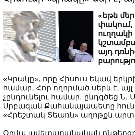
«Եթե մեր
փակում,
ուղղակի
կշտամբա
այդ դռնի
բարությո
«Կրակը», որը Հիսուս եկավ երկր
համար, Հոր ողորմած սերն է, այլ 
չընդունելու համար, ընդգծեց Ն. 
Սրբազան Քահանայապետը հունիս
«Հրեշտակ Տեառն» աղոթքն արտ
Օրվա ավետարանական ընթերցու