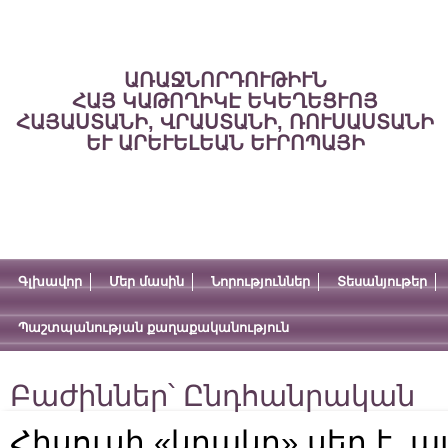
ԱՌԱՋՆՈՐԴՈՒԹԻՒՆ
ՀԱՅ ԿԱԹՈՂԻԿԷ ԵԿԵՂԵՑՒՈՅ
ՀԱՅԱՍՏԱՆԻ, ՎՐԱՍՏԱՆԻ, ՌՈՒՍԱՍՏԱՆԻ
ԵՒ ԱՐԵՒԵԼԵԱՆ ԵՒՐՈՊԱՅԻ
Գլխավոր
Մեր մասին
Նորություններ
Տեսանյութեր
Պաշտպանության քաղաքականություն
Բաժիններ՝
Ընդհանրական
Հիսուսի «կրակը» սեր է, այ