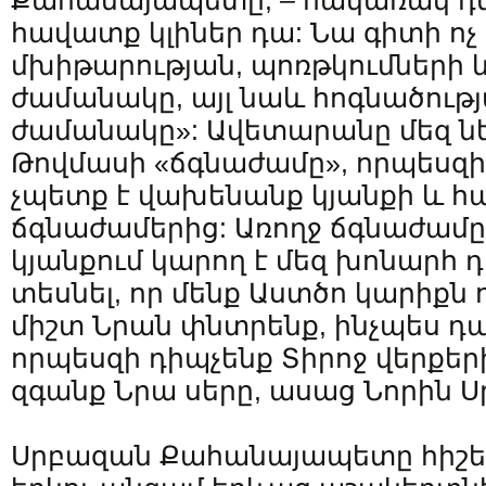
Քահանայապետը, – հակառակ դե
հավատք կլիներ դա: Նա գիտի ոչ
մխիթարության, պոռթկումների 
ժամանակը, այլ նաև հոգնածութ
ժամանակը»: Ավետարանը մեզ նե
Թովմասի «ճգնաժամը», որպեսզի 
չպետք է վախենանք կյանքի և 
ճգնաժամերից: Առողջ ճգնաժամը
կյանքում կարող է մեզ խոնարհ դ
տեսնել, որ մենք Աստծո կարիքն 
միշտ Նրան փնտրենք, ինչպես դ
որպեսզի դիպչենք Տիրոջ վերքեր
զգանք Նրա սերը, ասաց Նորին Սր
Սրբազան Քահանայապետը հիշեցր