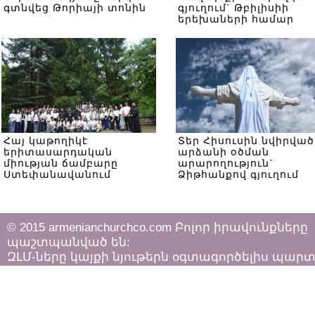
գտնվեց Թորիայի տոնին
գյուղում` Թբիլիսիի
երեխաների համար
Հայ կաթողիկէ
Տեր Հիսուսին նվիրված
երիտասարդական
արձանի օծման
միության ճամբարը
արարողություն`
Ստեփանավանում
Ձիթհանքով գյուղում
© 2015 armenianchurchco.com Բոլոր իրավունքները
պաշտպանված են:
ԶԼՄ-ները կայքի նյութերն օգտագործելիս պար
հետևել «Հեղինակային իրավունքի և հարակից
իրավունքների մասին»
ՀՀ օրենքի դրույթներին: