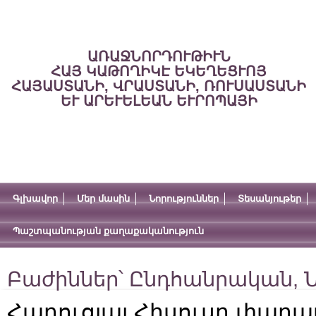
ԱՌԱՋՆՈՐԴՈՒԹԻՒՆ
ՀԱՅ ԿԱԹՈՂԻԿԷ ԵԿԵՂԵՑՒՈՅ
ՀԱՅԱՍՏԱՆԻ, ՎՐԱՍՏԱՆԻ, ՌՈՒՍԱՍՏԱՆԻ
ԵՒ ԱՐԵՒԵԼԵԱՆ ԵՒՐՈՊԱՅԻ
Գլխավոր
Մեր մասին
Նորություններ
Տեսանյութեր
Պաշտպանության քաղաքականություն
Բաժիններ՝
Ընդհանրական
,
Ն
Հարուցյալ Հիսուսը փարա