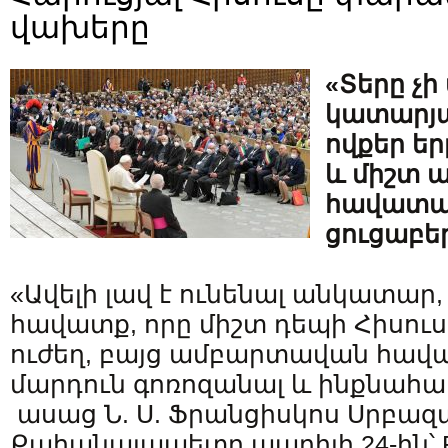
վախերը
«Տերը չի
կատարյա
ովքեր եր
և միշտ 
հավատա
ցուցաբեր
«Ավելի լավ է ունենալ անկատար
հավատք, որը միշտ դեպի Հիսուս
ուժեղ, բայց ամբարտավան հավա
մարդուն գոռոզանալ և ինքնահա
ասաց Ն. Ս. Ֆրանցիսկոս Սրբազ
Քահանայապետը ապրիլի 24-ին՝ Re