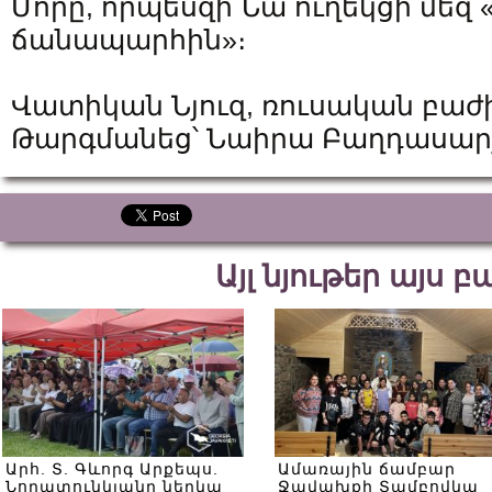
Մորը, որպեսզի Նա ուղեկցի մեզ
ճանապարհին»։
Վատիկան Նյուզ, ռուսական բաժ
Թարգմանեց՝ Նաիրա Բաղդասար
Այլ նյութեր այս 
Արհ. Տ. Գևորգ Արքեպս.
Ամառային ճամբար
Նորատունկյանը ներկա
Ջավախքի Տամբովկա