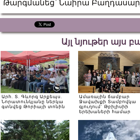
Թարգմանեց՝ Նաիրա Բաղդասար
Այլ նյութեր այս 
Արհ. Տ. Գևորգ Արքեպս.
Ամառային ճամբար
Նորատունկյանը ներկա
Ջավախքի Տամբովկա
գտնվեց Թորիայի տոնին
գյուղում` Թբիլիսիի
երեխաների համար