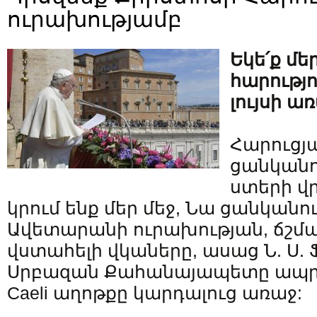
ուրախությամբ
Եկե՛ք մե
հարությ
լույսի ա
Հարուցյ
ցանկանու
ստերի վր
կրում ենք մեր մեջ, Նա ցանկանու
Ավետարանի ուրախության, ճշմ
վստահելի վկաները, ասաց Ն. Ս.
Սրբազան Քահանայապետը ապրիլի
Caeli աղոթքը կարդալուց առաջ: