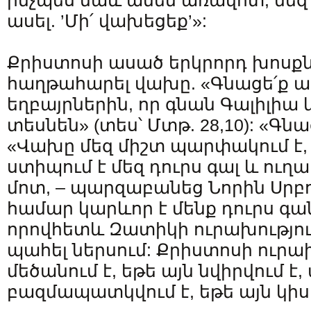
ինչպես նաև ամեն առավոտ, մե
ասել. ’Մի՛ վախեցեք’»:
Քրիստոսի ասած երկրորդ խոսքն
հաղթահարել վախը. «Գնացե՛ք ա
եղբայրներին, որ գնան Գալիլիա 
տեսնեն» (տես՝ Մտթ. 28,10): «Գն
«Վախը մեզ միշտ պարփակում է,
ստիպում է մեզ դուրս գալ և ուղա
մոտ, – պարզաբանեց Նորին Սրբու
համար կարևոր է մենք դուրս գա
որովհետև Զատիկի ուրախություն
պահել ներսում: Քրիստոսի ուրա
մեծանում է, եթե այն նվիրվում է,
բազմապատկվում է, եթե այն կիսվ