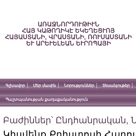
ԱՌԱՋՆՈՐԴՈՒԹԻՒՆ
ՀԱՅ ԿԱԹՈՂԻԿԷ ԵԿԵՂԵՑՒՈՅ
ՀԱՅԱՍՏԱՆԻ, ՎՐԱՍՏԱՆԻ, ՌՈՒՍԱՍՏԱՆԻ
ԵՒ ԱՐԵՒԵԼԵԱՆ ԵՒՐՈՊԱՅԻ
Գլխավոր
Մեր մասին
Նորություններ
Տեսանյութեր
Պաշտպանության քաղաքականություն
Բաժիններ՝
Ընդհանրական
,
Ն
Կիսվենք Քրիստոսի Հարո