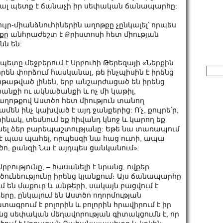
ցյալ պետք է ճանաչի իր սեփական ճանապարհը:
ւյր-միանձնուհիներին աղոթքը չընկալել՝ որպես
թքը անհրաժեշտ է Քրիստոսի հետ միության
նն են:
պետը մեջբերում է Սրբուհի Թերեզայի «Ներքին
Sear
որեն փորձում հասկանալ, թե ինչպիսին է իրենց
for:
աթաթված լինեն, երբ անշարժացած են իրենց
րանքի ու ակնածանքի և ոչ մի կաթիլ,
 աղոթքով Աստծո հետ միություն տանող
են ինչ կախված է այդ ջանքերից: Ո՛չ, քույրե՛ր,
րինակ, տեսնում եք հիվանդ կնոջ և կարող եք
նասել ձեր բարեպաշտությանը: Եթե նա տառապում
 է պաս պահել, որպեսզի նա հաց ուտի, ապա
ծո, քանզի Նա է այդպես ցանկանում»:
բությունը, – հասանելի է նրանց, ովքեր
ծունեությունը իրենց կյանքում։ Այս ճանապարհը
 են մաքուր և անթերի, սակայն բացվում է
երը, ընկալում են Աստծո ողորմության
ատագրում է բոլորին և բոլորին հրավիրում է իր
ենց սեփական մեղավորության գիտակցումն է, որ