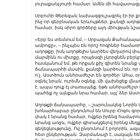
յուրաքանչյուրի համար: Ամեն մի հավատա
Սրբուհի Թերեզան նախազգուշացրել էր իր քո
ինչ-որ գերբնական երևույթներ, քանզի աղո
համար, իսկ սիրո գործերը այդ միության նշա
«Երբ ես տեսնում եմ, – Սրբազան Քահանայա
ամրոցը», – ինչպես են որոշ հոգիներ համառ
աղոթքը, իսկ աղոթելիս կարծես վեղարով փ
մարմինն ու միտքը, որպեսզի չկորցնեն բերկ
հասկանում եմ, թե որքան քիչ գիտեն նրանք
ճանապարհի մասին, քանզի կարծում են, որ ամ
ո՛չ, Աստծուն անհրաժեշտ են գործեր: Ահա, օ
օգնել նրան, ուրեմն օգնեք, մի վախեցեք վ
է, ապա դուք էլ տառապեք, եթե անհրաժեշտ
պահեք ոչ այնքան նրա համար, այլ՝ ձեր Աստ
Աղոթքի ճանապարհը, – շարունակեց Նորին Սր
խոնարհաբար ընդունում են Սուրբ Հոգու գոր
փակ է նրանց համար, ովքեր իրենց համարում
նրանց առջև, ովքեր գիտակցելով իրենց մեղք
գեղեցկությունը, Ով ընդունում է բոլորին, ազ
հետ ընկերության: Զարմանալի է, սակայն հ