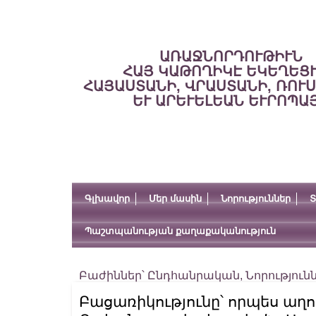
ԱՌԱՋՆՈՐԴՈՒԹԻՒՆ
ՀԱՅ ԿԱԹՈՂԻԿԷ ԵԿԵՂԵՑ
ՀԱՅԱՍՏԱՆԻ, ՎՐԱՍՏԱՆԻ, ՌՈՒ
ԵՒ ԱՐԵՒԵԼԵԱՆ ԵՒՐՈՊԱ
Գլխավոր
Մեր մասին
Նորություններ
Տ
Պաշտպանության քաղաքականություն
Բաժիններ՝
Ընդհանրական
,
Նորություն
Բացառիկությունը՝ որպես աղ