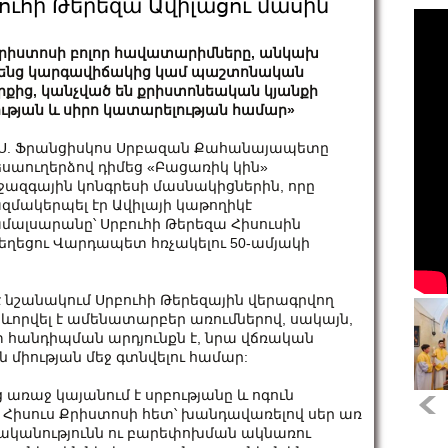
ւհի Թերեզա Ավիլացու մասին
րիստոսի բոլոր հավատարիմները, անկախ
ենց կարգավիճակից կամ պաշտոնական
րքից, կանչված են քրիստոնեական կյանքի
ության և սիրո կատարելության համար»
 Ս. Ֆրանցիսկոս Սրբազան Քահանայապետը
սաուղերձով դիմեց «Բացառիկ կին»
ջազգային կոնգրեսի մասնակիցներին, որը
զմակերպել էր Ավիլայի կաթողիկէ
մալսարանը՝ Սրբուհի Թերեզա Հիսուսին
եղեցու Վարդապետ հռչակելու 50-ամյակի
 է նշանակում Սրբուհի Թերեզային վերագրվող
սևորվել է ամենատարբեր առումներով, սակայն,
ետ հանդիպման արդյունքն է, նրա վճռական
 միության մեջ գտնվելու համար:
 առաջ կայանում է սրբությանը և ոգուն
ան Հիսուս Քրիստոսի հետ՝ խանդավառելով սեր առ
ականությունն ու բարեփոխման ակնառու