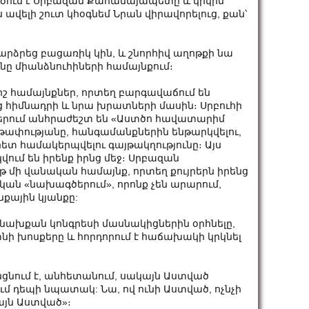
դգծում է Սրբազան Քահանայապետը և կրկին
ս ավելի շուտ կհօգնեմ Նրան վիրավորելուց, քան՝
դարձրեց բացառիկ կին, և շնորհիվ աղոթքի նա
նը միանձնուհիների համայնքում։
րոշ համայնքներ, որտեղ բարգավաճում են
նց հիմնադրի և նրա խրատների մասին։ Սրբուհի
ներում անհրաժեշտ են «Աստծո հավատարիմ
սթափությանը, հանգամանքներին ենթարկվելու,
 համակերպվելու գայթակղությունը։ Այս
ւմ են իրենք իրնց մեջ։ Սրբազան
մի վանական համայնք, որտեղ քույրերն իրենց
ան «նախագծերում», որոնք չեն արարում,
յնքային կյանքը:
 նախքան կոնգրեսի մասնակիցներին օրհնելը,
տնի խոսքերը և հորդորում է հաճախակի կրկնել
նցնում է, անհետանում, սակայն Աստված
ւմ դեպի նպատակ: Նա, ով ունի Աստված, ոչնչի
այն Աստված»։