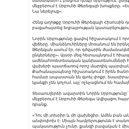
ճանապարհ է բացում դեպի սրբություն, ըն
մեջբերում է Սրբուհի Թերեզայի խոսքերը․ «Ե
Նա ներելուց»։
Հենց աղոթքը Սրբուհի Թերեզայի Հիսուսին 
բացահայտեց եղբայրության կատարելությու
Նորին Սրբությունը ցավով հիշատակում է ո
վեճերը․ միանձնուհիները մոռանում են իրե
Թերեզան ասում էր, որ դժվարին ժամանակ
ընկերները»։ Այսօր մեզ հետապնդում է հիա
ամենահոռետեսական կանխատեսումների հետ
վախերի պատճառով որոշ մարդիկ պարփակվո
Քահանայապետը հիշատակում է իրեն ծանոթ 
համար ապաստան են գտել փոքր, եսասիրակ
կյանքի չեն կոչում, այլ՝ ոչնչացնում են համա
Տեսաուղերձի ավարտին Նորին Սրբությունը՝
մեջբերում է Սրբուհի Թերեզա Ավիլացու հայ
դրանք․
«Դու մի տխրիր և մի վախեցիր։ Ամեն բան ա
անփոփոխ է։ Միայն համբերությունն է տանո
պակասություն չունի, քանզի բավական է մի