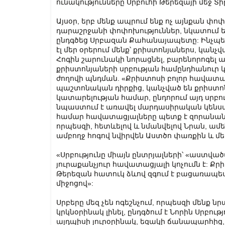
ունակությունները Սրբուհի Թերեզայի մեջ Տի
Այսօր, երբ մենք ապրում ենք ոչ այնքան փո
դարաշրջանի փոփոխություններ, նկատում են
ընդգծեց Սրբազան Քահանայապետը: Ինչպես
էլ մեր օրերում մենք՝ քրիստոնյաներս, կանչվ
Հոգին շարունակի նորացնել, բարենորոգել աշ
քրիստոնյաների սրբության համընդհանուր 
ժողովի պնդման. «Քրիստոսի բոլոր հավատ
պաշտոնական դիրքից, կանչված են քրիստոն
կատարելության համար, ընդորում այդ սրբո
նպաստում է առավել մարդասիրական կենսա
համար հավատացյալները պետք է զորանան 
որպեսզի, հետևելով և նմանվելով Նրան, ամե
ամբողջ հոգով նվիրվեն Աստծո փառքին և մեր
«Սրբությունը միայն ընտրյալների՝ «աստվա
յուրաքանչյուր հավատացյալի կոչումն է: Քրի
Թերեզան հատուկ ձևով զգում է բացառապես 
միջոցով»:
Սրբերը մեզ չեն ոգեշնչում, որպեսզի մենք ն
կրկնօրինակ լինել, ընդգծում է Նորին Սրբութ
այդպիսի յուրօրինակ, եզակի ճանապարհից