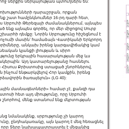
րոջ ներքին ներկայության պտուղներն են:
փոխությունների դարաշրջան, որքան
ք շատ համընկնումներ 16-րդ դարի հետ,
 Սրբուհի Թերեզայի ժամանակներում, այնպես
ած ենք այնպես գործել, որ մեր միջոցով Սուրբ
խարհի դեմքը: Նորին Սրբությունը հիշեցնում է
կոչումի մասին՝ համաձայն Վատիկանի Երկրորդ
արիմները, անկախ իրենց կարգավիճակից կամ
եական կյանքի լիության և սիրո
ւթյունը երկրային հասարակության մեջ ևս
կերպին: Այդ կատարելությանը հասնելու
Հիսուս Քրիստոսից ստացած շնորհներով,
ն ինչում ենթարկվելով Հոր կամքին, իրենց
ձավորին ծառայելուն» (LG 40):
ծային մասնագետների» համար չէ, քանզի դա
ստոսի հետ այդ միությունը, որը Սրբուհի
շնորհով, մենք ստանում ենք մկրտության
րանց նմանակենք, սրբությունը չի կարող
յունը, ընդհակառակը, այն կարող է մեզ հեռացնել
, որը Տերը նախապատրաստել է մեզանից