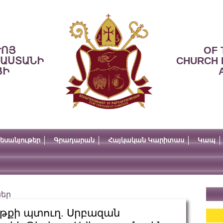
ՒՈՅ
OF 
ՍԱՍՏԱՆԻ
CHURCH 
ՅԻ
եսանյութեր
Գրադարան
Հայկական Կարիտաս
Կապ
ներ
ոթքի պտուղ. Սրբազան