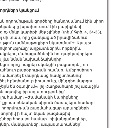
որդների կյանքում
ն ողորմության գործերը հանդիսանում էին սիրո
ոնյաները խրախուսում էին բարիքների
մեկը կարիքի մեջ չլիներ (տես՝ Գրծ. 4, 34-35),
կալ մի տան, որը ցանկացած իրավիճակում
ուն ամենաթույլերի նկատմամբ։ Այսպես
ովորությունը՝ աղքատներին, որբերին,
ակրելու, մահացածներին հուղարկավորելու
 այլևս նման նախանձախնդիր
եցու որոշ հայրեր սկսեցին բացատրել, որ
ահնուր բարօրության համար։ Ամբրոսիոսը
ը տրամադրել է մարդկանց համընդհանուր
ել է ընդհանուր իրավունք, մինչդեռ մարդու
երն են օգտվում»։ [6] Հաղթահարելով առաջին
ն օգտվեց իր ազատությունից՝
չելու համար։ «Ժամանակի կարիքները
 քրիստոնեական սիրուն ծառայելու համար։
ն ողորմության բազմահազար արարքների
շնորհիվ ի հայտ եկան բազմաթիվ
քները հոգալու համար․ հիվանդանոցներ,
ցներ, մանկատներ, ապաստարաններ՝