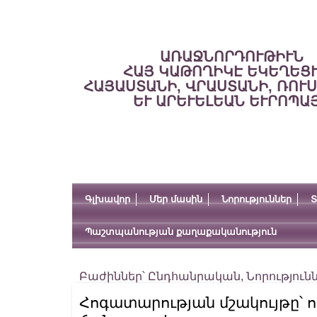
ԱՌԱՋՆՈՐԴՈՒԹԻՒՆ
ՀԱՅ ԿԱԹՈՂԻԿԷ ԵԿԵՂԵՑ
ՀԱՅԱՍՏԱՆԻ, ՎՐԱՍՏԱՆԻ, ՌՈՒ
ԵՒ ԱՐԵՒԵԼԵԱՆ ԵՒՐՈՊԱ
Գլխավոր
Մեր մասին
Նորություններ
Տ
Պաշտպանության քաղաքականություն
Բաժիններ՝
Ընդհանրական
,
Նորություն
Հոգատարության մշակույթը՝ 