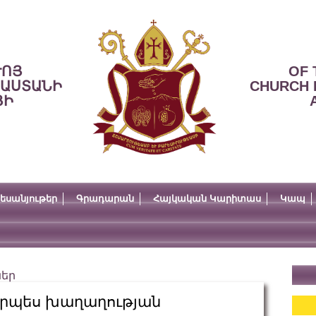
ՒՈՅ
OF 
ՍԱՍՏԱՆԻ
CHURCH 
ՅԻ
եսանյութեր
Գրադարան
Հայկական Կարիտաս
Կապ
ներ
որպես խաղաղության