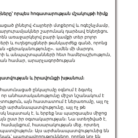
քները՝ որպես հոգատարության մշակույթի հիմք
ած լինելով Հայրերի մտքերով և ոգեշնչմամբ,
հարյուրամյակներ շարունակ դարձավ Եկեղեցու
րեն առաջարկելով բարի կամքի տեր բոլոր
երի և ուղեցույցների թանկարժեք գանձ, որոնց
ան «քերականությունը»․ ամեն մի մարդու
ի և անպաշտպանների հետ համերաշխություն,
յան համար, արարչագործության
պատվության և իրավունքի խթանում։
հասունացած ընկալումը օգնում է ձգտել
ի որ անհատականությունը միշտ նշանակում է
տություն
,
այն հաստատում է ներառումը, այլ ոչ
լի արժանապատվությունը, այլ ոչ թե
ն իսկ նպատակ է, և երբեք նա պարզապես միջոց
այն ըստ իր օգտակարության։ Նա ստեղծված է,
 համայնքում, հասարակության մեջ, որտեղ
պատվություն։ Այս արժանապատվությունից են
 նաև՝ պարտավորությունները, որոնք կոչ են