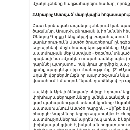
մշակույթները հաղթահարելու համար, որոնք 
2.Արարիչ
Աստված՝
մարդկային
հոգատարու
Շատ կրոնական ավանդույթներում կան պատմ
ծագմանը, Արարչի, բնության և իր նմանի հ
Ծննդոց Գիրքը հենց սկզբից բացահայտում 
կարևորությունն Աստծո ծրագրերում՝ ընդգծելո
եղբայրների միջև հարաբերությունները: 
պատմության մեջ Աստված «Եդեմում տնկած» 
որպեսզի նա «մշակեր ու պահպաներ այն» (տե՛
դարձնել պտղատու, իսկ մյուս կողմից էլ պ
կյանք պարգևելու իր ունակությունը: [2] «Մ
Ադամի վերբերմունքն իր պարտեզ-տան նկատ
վստահում է մարդուն՝ նրան դարձնելով Իր
Կայենի և Աբելի ծննդյամբ սկիզբ է դրվում ե
փոխհարաբերությունները կմեկնաբանվեն 
կամ պահպանության տեսանկյունից։ Սպանելո
պատասխանում Աստծո հարցին․ «Մի՞թե ես իմ ե
իհարկե։ Կայենն իր եղբոր «պահակն» է։ «Խո
պատմություններում արդեն իսկ առկա է ներկ
փոխկապակցված է, իսկական հոգատարությու