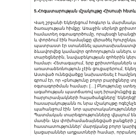
5.Հոգատարության մշակույթը Հիսուսի հետև
Վաղ շրջանի Եկեղեցում հոգևոր և մարմնակա
ծառայության հիմքը: Առաջին սերնդի քրիստ
համատեղ օգտագործումը, որպեսզի նրանցից ոչ 
և փորձում էին համայնքը վերածել հյուրըն
պատրաստ էր ստանձնել պատասխանատվությ
ձևավորվեց կամավոր զոհողություն անելու ս
տարեցներին, նավաբեկության զոհերին կեր
համար։ Հետագայում, երբ քրիստոնյաներն
առատաձեռնություն չէին ցուցաբերում, Եկեղ
Աստված ունեցվածքը նախատեսել է համընդ
գրում էր, որ «բնությունը բոլոր բարիքներ
օգտագործման համար։ […] Բնությունը ստեղծ
ագահության պատճառով այդ իրավունքից քչ
հարյուրամյակների հալածանքները՝ Եկեղեցի
հասարակությանն ու նրա մշակույթը ոգեշն
պահանջում էին նոր պարտականություններ՝
Պատմական տարեգրությունները վկայում ե
մասին։ Այս փոխհամաձայնեցված ջանքերի 
հաստատություններ՝ մարդկանց բոլոր կարի
կացարաններ աղքատների համար, որբանո