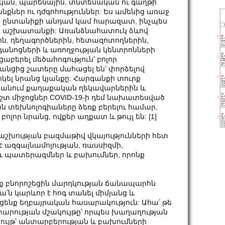
ական, պարենային, տնտեսական ու գաղթի
ներ ու դժգոհություններ: Ես ամենից առաջ
 են ընտանիքի անդամ կամ հարազատ, ինչպես
անց աշխատանքի: Առանձնահատուկ ձևով
երին, դեղագործներին, հետազոտողներին,
դանոցների և առողջության կենտրոնների
աբերել մեծահոգություն՝ բոլոր
նրանցից շատերը մահացել են՝ փորձելով
ել նրանց կյանքը: Հարգանքի տուրք
եմ անում քաղաքական ղեկավարներին և
տ միջոցներ COVID-19-ի դեմ նախատեսված
տեխնոլոգիաները ձեռք բերելու համար,
լոր նրանց, ովքեր աղքատ և թույլ են: [1]
աշխության բազմաթիվ վկայությունների հետ
է ազգայնամոլության, ռասսիզմի,
և պատերազմներ և բախումներ, որոնք
րոնք բնորոշեցին մարդկության ճանապարհն
ա՛ն կարևոր է հոգ տանել միմյանց և
ցենք եղբայրական հասարակություն: Ահա՛ թե
ատարության մշակույթը՝ որպես խաղաղության
ւյթ՝ անտարբերության և բախումների