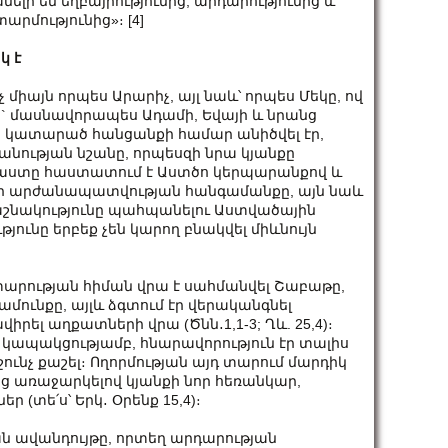
ի են եղբայրությունից, արդարությունից և
րմությունից»։ [4]
կ է
 միայն որպես Արարիչ, այլ նաև՝ որպես Մեկը, ով
ն` մասնավորապես Ադամի, Եվայի և նրանց
որ կատարած հանցանքի համար անիծվել էր,
նության նշանը, որպեսզի նրա կյանքը
 փաստը հաստատում է Աստծո կերպարանքով և
լի արժանապատվության հանգամանքը, այն նաև
շնակությունը պահպանելու Աստվածային
թյունը երբեք չեն կարող բնակվել միևնույն
արության հիման վրա է սահմանվել Շաբաթը,
մունքը, այլև ձգտում էր վերականգնել
րել աղքատների վրա (Ծնն․1,1-3; Ղև. 25,4)։
ա կապակցությամբ, հնարավորություն էր տալիս
ւնչ քաշել։ Ողորմության այդ տարում մարդիկ
ց առաջարկելով կյանքի նոր հեռանկար,
ր (տե՛ս՝ Երկ․ Օրենք 15,4)։
ն ավանդույթը, որտեղ արդարության