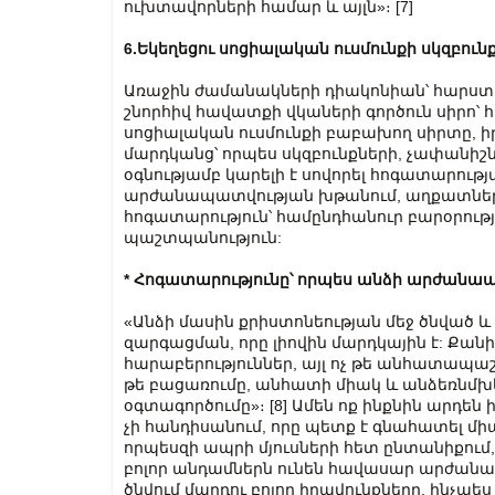
ուխտավորների համար և այլն»։ [7]
6.Եկեղեցու սոցիալական ուսմունքի սկզբուն
Առաջին ժամանակների դիակոնիան՝ հարստաց
շնորհիվ հավատքի վկաների գործուն սիրո՝ 
սոցիալական ուսմունքի բաբախող սիրտը, ի
մարդկանց՝ որպես սկզբունքների, չափանիշն
օգնությամբ կարելի է սովորել հոգատարությ
արժանապատվության խթանում, աղքատներ
հոգատարություն՝ համընդհանուր բարօրութ
պաշտպանություն:
* Հոգատարությունը՝ որպես անձի արժանա
«Անձի մասին քրիստոնեության մեջ ծնված և 
զարգացման, որը լիովին մարդկային է: Քան
հարաբերություններ, այլ ոչ թե անհատապաշ
թե բացառումը, անհատի միակ և անձեռնմխե
օգտագործումը»։ [8] Ամեն ոք ինքնին արդե
չի հանդիսանում, որը պետք է գնահատել մի
որպեսզի ապրի մյուսների հետ ընտանիքում,
բոլոր անդամներն ունեն հավասար արժանա
ծնվում մարդու բոլոր իրավունքները, ինչպես