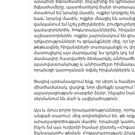
այնպիսի ճգնաժամեր, ինչպիսիք են կլիմայ
ճգնաժամերը, պատճառելով ծանր տառապանք
մտածում եմ նրանց մասին, ովքեր կորցրել
նաև՝ նրանց մասին, ովքեր մնացել են առ
ցանկանում եմ նշել բժիշկներին, բուժքույր
կամավորներին, հոգևորականներին, հիվան
աշխատողներին, ովքեր շարունակում են ցուց
դժվարությունների ու զրկանքների մեջ, որ 
թեթևացնել հիվանդների տառապանքն ու փրկ
մատուցելով այս մարդկանց՝ ես կրկին կոչ 
մասնավոր հատվածին ձեռնարկել անհրաժեշ
պատվաստանյութը և անհրաժեշտ հիմնական 
որպեսզի կարողանան օգնել հիվանդներին և բո
Ցավով արձանագրում ենք, որ սիրո և համեր
միաժամանակ, ցավոք, նոր վերելքն ապրում 
այլատյացության տարբեր ձևեր, ինչպես նա
սերմանում են մահ և ավերածություն:
Այս և մյուս բոլոր իրադարձությունները, ո
անցած տարում, մեզ սովորեցնում են, թե որք
արարչագործության մասին, որպեսզի կառու
ինչու եմ այս ուղերձի համար ընտրել «Հոգ
ճանապարհ» թեման: Հոգատարության մշակո