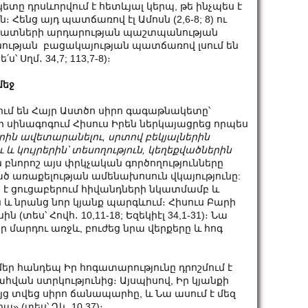
տը դրսևորվում է հետևյալ կերպ, թե ինչպես է
 Հենց այդ պատճառով էլ Ամոսն (2,6-8; 8) ու
աղքատների արդարության պաշտպանության
անության բացակայության պատճառով լսում են
 Սղմ․ 34,7; 113,7-8)։
մեջ
լում են Հայր Աստծո սիրո գագաթնակետը՝
ի սինագոգում Հիսուս Իրեն ներկայացրեց որպես
ին ավետարանելու, սրտով բեկյալներին
ւ և կույրերին՝ տեսողություն, կեղեքվածներին
րին բնորոշ այս փրկչական գործողությունները
ծ առաքելության ամենախոսուն վկայությունը:
 է ցուցաբերում հիվանդների նկատմամբ և
ն և նրանց նոր կյանք պարգևում։ Հիսուս Բարի
 (տես՝ Հովհ․ 10,11-18; Եզեկիէլ 34,1-31)։ Նա
 մարդու առջև, բուժեց նրա վերքերը և հոգ
եր հանդեպ Իր հոգատարությունը դրոշմում է
հվան ստրկությունից։ Այսպիսով, Իր կյանքի
յց տվեց սիրո ճանապարհը, և Նա ասում է մեզ
ա» (տես՝ Ղկ․ 10,37)։