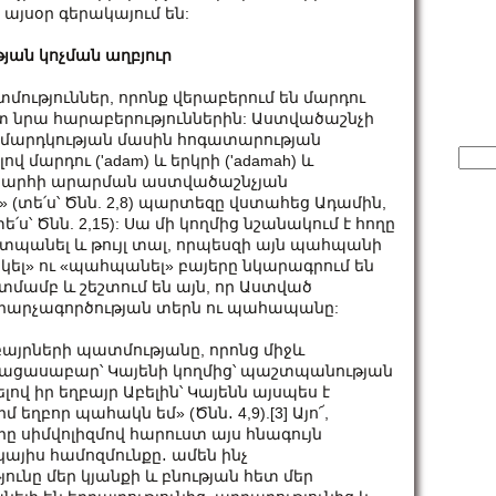
այսօր գերակայում են:
թյան
կոչման
աղբյուր
ություններ, որոնք վերաբերում են մարդու
ետ նրա հարաբերություններին: Աստվածաշնչի
է մարդկության մասին հոգատարության
Sear
վ մարդու (ʹadam) և երկրի (ʹadamah) և
for:
Աշխարհի արարման աստվածաշնչյան
(տե՛ս՝ Ծնն. 2,8) պարտեզը վստահեց Ադամին,
ս՝ Ծնն. 2,15): Սա մի կողմից նշանակում է հողը
աշտպանել և թույլ տալ, որպեսզի այն պահպանի
շակել» ու «պահպանել» բայերը նկարագրում են
մամբ և շեշտում են այն, որ Աստված
 արարչագործության տերն ու պահապանը:
ղբայրների պատմությանը, որոնց միջև
բացասաբար՝ Կայենի կողմից՝ պաշտպանության
վ իր եղբայր Աբելին՝ Կայենն այսպես է
ղբոր պահակն եմ» (Ծնն․ 4,9).[3] Այո՜,
րը սիմվոլիզմով հարուստ այս հնագույն
այիս համոզմունքը․ ամեն ինչ
նը մեր կյանքի և բնության հետ մեր