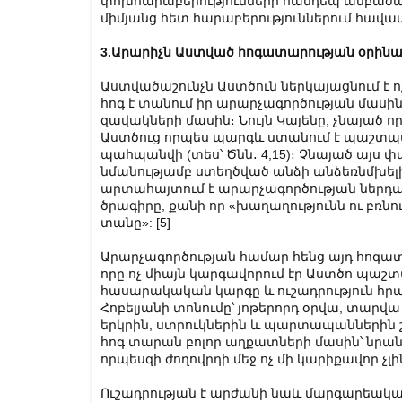
փոխհարաբերությունների հանդեպ անբաժանել
միմյանց հետ հարաբերություններում հավատա
3.Արարիչն Աստված հոգատարության օրինա
Աստվածաշունչն Աստծուն ներկայացնում է ոչ
հոգ է տանում իր արարչագործության մասի
զավակների մասին։ Նույն Կայենը, չնայած 
Աստծուց որպես պարգև ստանում է պաշտպա
պահպանվի (տես՝ Ծնն․ 4,15)։ Չնայած այս
նմանությամբ ստեղծված անձի անձեռնմխե
արտահայտում է արարչագործության ներդա
ծրագիրը, քանի որ «խաղաղությունն ու բռնու
տանը»: [5]
Արարչագործության համար հենց այդ հոգատ
որը ոչ միայն կարգավորում էր Աստծո պաշտա
հասարակական կարգը և ուշադրություն հրավի
Հոբելյանի տոնումը՝ յոթերորդ օրվա, տարվ
երկրին, ստրուկներին և պարտապաններին շո
հոգ տարան բոլոր աղքատների մասին՝ նրան
որպեսզի ժողովրդի մեջ ոչ մի կարիքավոր չլինե
Ուշադրության է արժանի նաև մարգարեակա