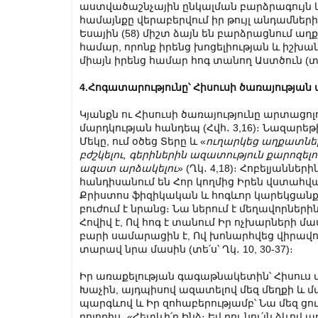
աստվածաշնչային ընկալման բարձրագույն կե
համայնքը վերաբերվում իր թույլ անդամներին։
Եսային (58) միշտ ձայն են բարձրացնում 
համար, որոնք իրենց խոցելիության և իշխ
միայն իրենց համար հոգ տանող Աստծուն (տե՛ս՝
4.Հոգատարությունը՝ Հիսուսի ծառայության 
Կյանքն ու Հիսուսի ծառայությունը արտացո
մարդկության հանդեպ (Հվհ․ 3,16)։ Նազարեթ
Մեկը, ում օծեց Տերը և «
ուղարկեց աղքատներ
բժշկելու, գերիներին ազատություն քարոզելո
ազատ արձակելու
» (Ղկ․ 4,18)։ Հոբելյաննե
հանդիսանում են Հոր կողմից Իրեն վստահվա
Քրիստոս ֆիզիկական և հոգևոր կարեկցանք
բուժում է նրանց։ Նա ներում է մեղավորների
Հովիվ է, Ով հոգ է տանում Իր ոչխարների մասին
բարի սամարացին է, Ով խոնարհվեց վիրավոր
տարավ նրա մասին (տե՛ս՝ Ղկ․ 10, 30-37)։
Իր առաքելության գագաթնակետին՝ Հիսուս մ
Խաչին, այդպիսով ազատելով մեզ մեղքի և մա
պարգևով և Իր զոհաբերությամբ՝ Նա մեզ ցու
բոլորիս․ «Հետևի՛ր Ինձ։ Եվ դու նու՛յն ձևով ար