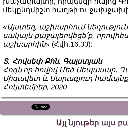
խաչափայտը, որպեսզի հայոց Գո
մեկընդմիշտ հաղթի ու ջախջախի
«
Այստեղ, աշխարհում նեղությու
սակայն քաջալերվեցե՛ք, որովհե
աշխարհին
» (Հվհ.16.33):
Տ. Հովսեփ Քհն. Գալստյան
Հոգևոր հովիվ Մեծ Սեպասար, Ղ
Սիզավետ և Սարագյուղ համայն
Հոկտեմբեր, 2020
Այլ նյութեր այս 