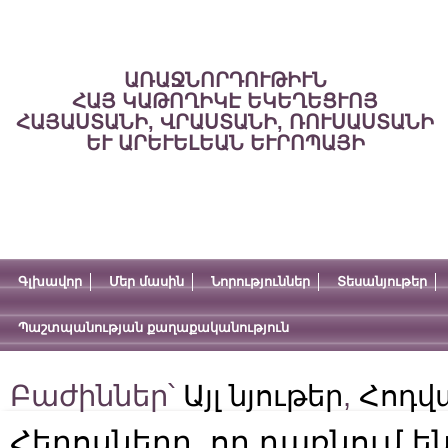
ԱՌԱՋՆՈՐԴՈՒԹԻՒՆ
ՀԱՅ ԿԱԹՈՂԻԿԷ ԵԿԵՂԵՑՒՈՅ
ՀԱՅԱՍՏԱՆԻ, ՎՐԱՍՏԱՆԻ, ՌՈՒՍԱՍՏԱՆԻ
ԵՒ ԱՐԵՒԵԼԵԱՆ ԵՒՐՈՊԱՅԻ
Գլխավոր
Մեր մասին
Նորություններ
Տեսանյութեր
Պաշտպանության քաղաքականություն
Բաժիններ՝
Այլ նյութեր
,
Հոդվ
Հերոսները, որ դառնում ե