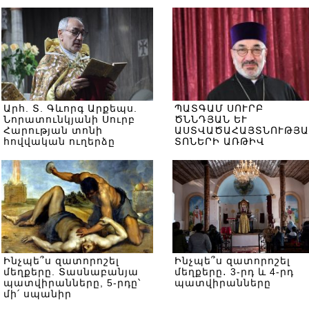
Արհ. Տ. Գևորգ Արքեպս.
ՊԱՏԳԱՄ ՍՈՒՐԲ
Նորատունկյանի Սուրբ
ԾՆՆԴՅԱՆ ԵՒ
Հարության տոնի
ԱՍՏՎԱԾԱՀԱՅՏՆՈՒԹՅԱ
հովվական ուղերձը
ՏՈՆԵՐԻ ԱՌԹԻՎ
Ինչպե՞ս զատորոշել
Ինչպե՞ս զատորոշել
մեղքերը. Տասնաբանյա
մեղքերը․ 3-րդ և 4-րդ
պատվիրանները, 5-րդը՝
պատվիրանները
մի՛ սպանիր