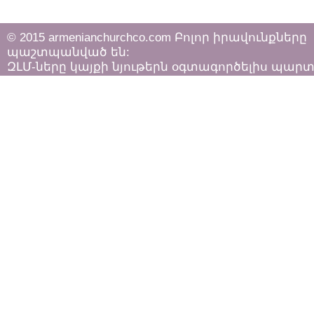
© 2015 armenianchurchco.com Բոլոր իրավունքները
պաշտպանված են:
ԶԼՄ-ները կայքի նյութերն օգտագործելիս պար
հետևել «Հեղինակային իրավունքի և հարակից
իրավունքների մասին»
ՀՀ օրենքի դրույթներին: