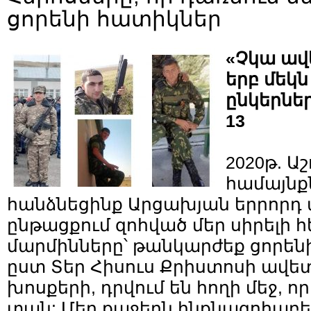
ցորենի հատիկներ
«Չկա ավե
երբ մեկն
ընկերներ
13
2020թ. Ա
համայնքն
հանձնեցինք Արցախյան երրոր
ընթացքում զոհված մեր սիրելի 
մարմինները՝ թանկարժեք ցորեն
ըստ Տեր Հիսուս Քրիստոսի ավ
խոսքերի, դրվում են հողի մեջ, 
տան: Մեր քաջերն ինքնազոհաբեր