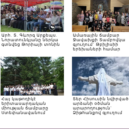
Արհ. Տ. Գևորգ Արքեպս.
Ամառային ճամբար
Նորատունկյանը ներկա
Ջավախքի Տամբովկա
գտնվեց Թորիայի տոնին
գյուղում` Թբիլիսիի
երեխաների համար
Հայ կաթողիկէ
Տեր Հիսուսին նվիրված
երիտասարդական
արձանի օծման
միության ճամբարը
արարողություն`
Ստեփանավանում
Ձիթհանքով գյուղում