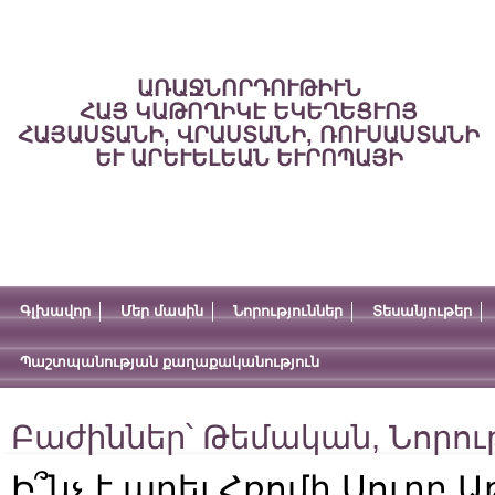
ԱՌԱՋՆՈՐԴՈՒԹԻՒՆ
ՀԱՅ ԿԱԹՈՂԻԿԷ ԵԿԵՂԵՑՒՈՅ
ՀԱՅԱՍՏԱՆԻ, ՎՐԱՍՏԱՆԻ, ՌՈՒՍԱՍՏԱՆԻ
ԵՒ ԱՐԵՒԵԼԵԱՆ ԵՒՐՈՊԱՅԻ
Գլխավոր
Մեր մասին
Նորություններ
Տեսանյութեր
Պաշտպանության քաղաքականություն
Բաժիններ՝
Թեմական
,
Նորու
Ի՞նչ է արել Հռոմի Սուրբ Ա