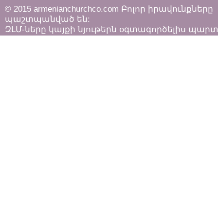
© 2015 armenianchurchco.com Բոլոր իրավունքները
պաշտպանված են:
ԶԼՄ-ները կայքի նյութերն օգտագործելիս պար
հետևել «Հեղինակային իրավունքի և հարակից
իրավունքների մասին»
ՀՀ օրենքի դրույթներին: