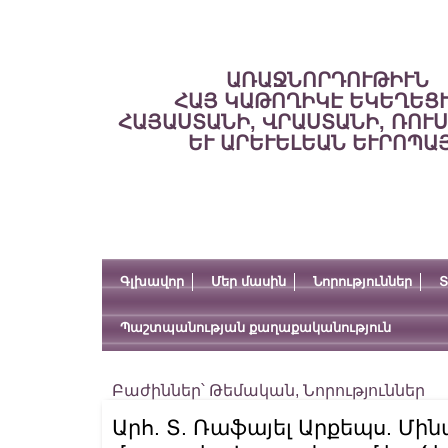
ԱՌԱՋՆՈՐԴՈՒԹԻՒՆ
ՀԱՅ ԿԱԹՈՂԻԿԷ ԵԿԵՂԵՑ
ՀԱՅԱՍՏԱՆԻ, ՎՐԱՍՏԱՆԻ, ՌՈՒ
ԵՒ ԱՐԵՒԵԼԵԱՆ ԵՒՐՈՊԱ
Գլխավոր
Մեր մասին
Նորություններ
Տ
Պաշտպանության քաղաքականություն
Բաժիններ՝
Թեմական
,
Նորություններ
Արհ. Տ. Ռաֆայել Արքեպս. Մի