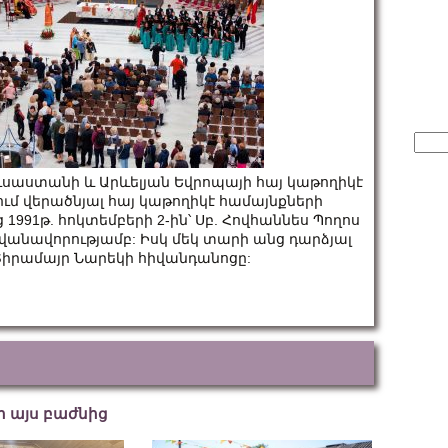
Sear
for:
ւսաստանի և Արևելյան Եվրոպայի հայ կաթողիկէ
ւմ վերածնյալ հայ կաթողիկէ համայնքների
1991թ. հոկտեմբերի 2-ին՝ Սբ. Հովհաննես Պողոս
անավորությամբ: Իսկ մեկ տարի անց դարձյալ
Տիրամայր Նարեկի հիվանդանոցը:
եր այս բաժնից