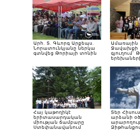
Արհ. Տ. Գևորգ Արքեպս.
Ամառային
Նորատունկյանը ներկա
Ջավախքի 
գտնվեց Թորիայի տոնին
գյուղում` 
երեխաներ
Հայ կաթողիկէ
Տեր Հիսու
երիտասարդական
արձանի օ
միության ճամբարը
արարողութ
Ստեփանավանում
Ձիթհանքով