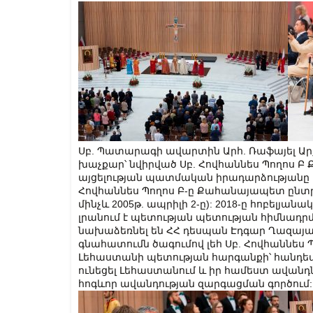
Սբ. Պատարագի ավարտին Արհ. Ռաֆայել Ար
խաչքար՝ նվիրված Սբ. Հովհաննես Պողոս 
այցելության պատմական իրադարձությանը և
Հովհաննես Պողոս Բ-ը Քահանայապետ ընտրվ
մինչև 2005թ. ապրիլի 2-ը): 2018-ը հոբելյ
լրանում է պետության պետության հիմնադր
նախաձեռնել են ՀՀ դեսպան Էդգար Ղազայանը
գնահատումն ծագումով լեհ Սբ. Հովհաննես
Լեհաստանի պետության հարգանքի՝ հանդեպ 
ունեցել Լեհաստանում և իր համեստ ավանդն
հոգևոր ավանդության զարգացման գործում: