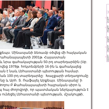
քեպս. Մինասյանի ձեռամբ օծվեց մի հայկական
Բ Քահանայապետի 2001թ. Հայաստան
 նրա գահակալության 50-րդ տարեդարձին (Սբ.
եց 1978թ. հոկտեմբերի 16-ին և գահակալեց
անական է նաև Լեհաստանի պետության համար.
ման 100-րդ տարեդարձը: Խաչքարի տեղադրումը
 և Արհ. Տ. Ռաֆայել Արքեպս. Մինասյանը՝ ի
 Պողոս Բ Քահանայապետի հայրական սիրո և
հայ ժողովրդի, որ պատմական ներկայություն է
 ունեցել Լեհաստանի պետության, մշակույթի,