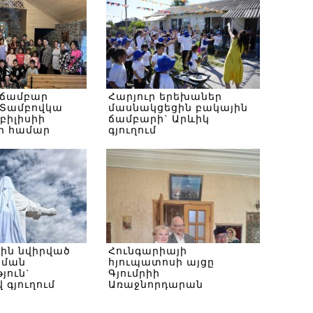
 ճամբար
Հարյուր երեխաներ
Տամբովկա
մասնակցեցին բակային
Թբիլիսիի
ճամբարի` Արևիկ
ի համար
գյուղում
սին նվիրված
Հունգարիայի
ծման
հյուպատոսի այցը
յուն`
Գյումրիի
 գյուղում
Առաջնորդարան