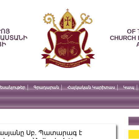
ՒՈՅ
OF 
ՍԱՍՏԱՆԻ
CHURCH 
ՅԻ
եսանյութեր
Գրադարան
Հայկական Կարիտաս
Կապ
նասյանը Սբ. Պատարագ է