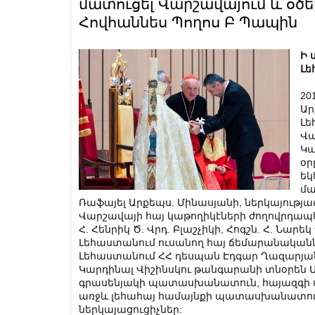
մատուցել Վարշավայում և օծե
Հովհաննես Պողոս Բ Պապին
Ի 
Լե
20
Ար
Լե
Վա
Կա
օր
եկ
մա
Ռաֆայել Արքեպս. Մինասյանի, ներկայութ
Վարշավայի հայ կաթողիկէների ժողովրդապետ 
Հ. Հենրիկ Ծ. Վրդ. Բլաշչիկի, Հոգշն. Հ. Նար
Լեհաստանում ուսանող հայ ճեմարանականն
Լեհաստանում ՀՀ դեսպան Էդգար Ղազարյան
Կարդինալ Վիշինսկու թանգարանի տնօրեն
գրասենյակի պատասխանատուն, հայազգի ս
առջև լեհահայ համայնքի պատասխանատու Է
ներկայացուցիչներ: