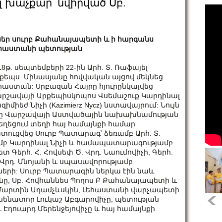
լ խաչքար՝ նվիրված Սբ.
սեր սուրբ Քահանայապետի և ի հարգանս
հաստանի պետության
18թ. սեպտեմբերի 22-ին Արհ. Տ. Ռաֆայել
քեպս. Մինասյանը հովվական այցով մեկնեց
հաստան: Սրբազան Հայրը հյուրընկալվեց
րշավայի Արքեպիսկոպոս Վսեմաշուք Կարդինալ
զիմիեժ Նիչի (Kazimierz Nycz) նստավայրում: Նույն
ը Վարշավայի Աստվածային նախախնամության
եղեցում տեղի հայ համայնքի համար
տուցվեց Սուրբ Պատարագ՝ ձեռամբ Արհ. Տ.
յամբ Կարդինալ Նիչի և համապատարագությամբ
Գերհ. Հ. Հովսեփ Ծ. Վրդ. Նաումովիչի, Գերհ.
եկ Վրդ. Մնոյանի և սպասավորությամբ
երի: Սուրբ Պատարագին ներկա էին նաև
ը, Սբ. Հովհաննես Պողոս Բ Քահանայապետի և
 Մարտին Ադամչևսկին, Լեհաստանի վարչապետի
ենատոր Լուկաշ Աբգարովիչը, պետության
դուարդ Մերենջեյովիչը և հայ համայնքի