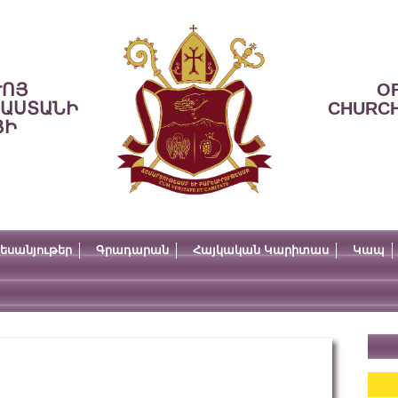
ՒՈՅ
OF
ՍԱՍՏԱՆԻ
CHURCH
ՅԻ
եսանյութեր
Գրադարան
Հայկական Կարիտաս
Կապ