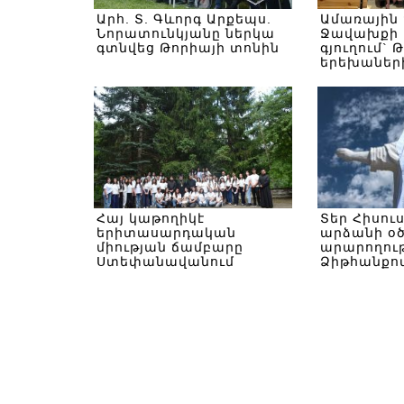
Արհ. Տ. Գևորգ Արքեպս.
Ամառային
Նորատունկյանը ներկա
Ջավախքի 
գտնվեց Թորիայի տոնին
գյուղում` 
երեխաներ
Հայ կաթողիկէ
Տեր Հիսու
երիտասարդական
արձանի օ
միության ճամբարը
արարողութ
Ստեփանավանում
Ձիթհանքով