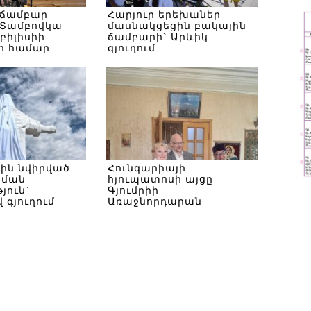
 ճամբար
Հարյուր երեխաներ
Տամբովկա
մասնակցեցին բակային
Թբիլիսիի
ճամբարի` Արևիկ
ի համար
գյուղում
սին նվիրված
Հունգարիայի
ծման
հյուպատոսի այցը
յուն`
Գյումրիի
 գյուղում
Առաջնորդարան