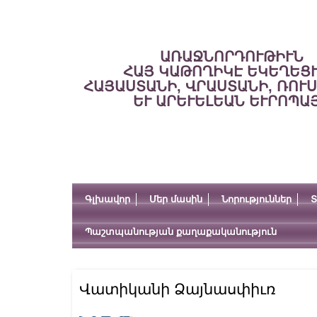
ԱՌԱՋՆՈՐԴՈՒԹԻՒՆ
ՀԱՅ ԿԱԹՈՂԻԿԷ ԵԿԵՂԵՑ
ՀԱՅԱՍՏԱՆԻ, ՎՐԱՍՏԱՆԻ, ՌՈՒ
ԵՒ ԱՐԵՒԵԼԵԱՆ ԵՒՐՈՊԱ
Գլխավոր
Մեր մասին
Նորություններ
Տ
Պաշտպանության քաղաքականություն
Վատիկանի Ձայնասփիւռ