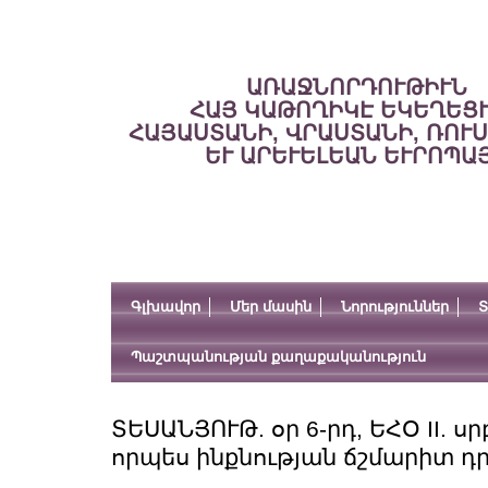
ԱՌԱՋՆՈՐԴՈՒԹԻՒՆ
ՀԱՅ ԿԱԹՈՂԻԿԷ ԵԿԵՂԵՑ
ՀԱՅԱՍՏԱՆԻ, ՎՐԱՍՏԱՆԻ, ՌՈՒ
ԵՒ ԱՐԵՒԵԼԵԱՆ ԵՒՐՈՊԱ
Գլխավոր
Մեր մասին
Նորություններ
Տ
Պաշտպանության քաղաքականություն
ՏԵՍԱՆՅՈՒԹ. օր 6-րդ, ԵՀՕ II. սր
որպես ինքնության ճշմարիտ դ