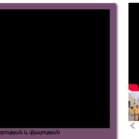
րբության և վկայության