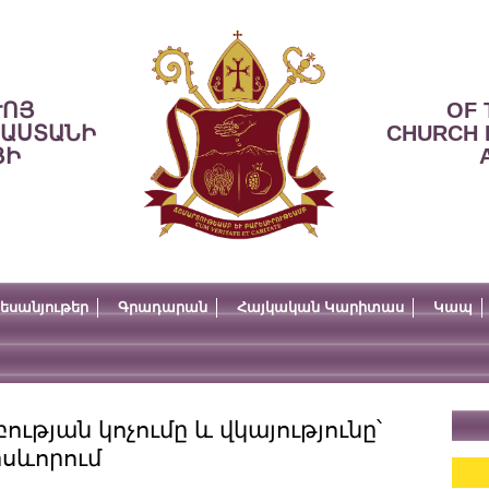
ՒՈՅ
OF 
ՍԱՍՏԱՆԻ
CHURCH 
ՅԻ
եսանյութեր
Գրադարան
Հայկական Կարիտաս
Կապ
բության կոչումը և վկայությունը՝
րսևորում