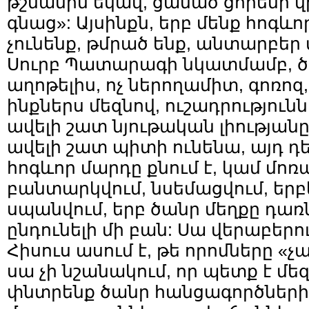
թշնամին եկավ, ցանած ցորենի վ
գնաց»: Այսինքն, երբ մենք հոգևո
չունենք, թմրած ենք, անտարբեր 
Սուրբ Պատարագի նկատմամբ, ծու
աղոթելիս, ոչ ներողամիտ, գոռո
ինքներս մեզնով, ուշադրությունն
ավելի շատ նյութական լիությանը,
ավելի շատ պիտի ունենա, այդ դ
հոգևոր մարդը քնում է, կամ մոռ
բանտարկվում, նսեմացվում, երբե
սպանվում, երբ ծանր մեղքը դառ
ընդունելի մի բան: Սա վերաբերու
Հիսուս ասում է, թե որոմները «չ
սա չի նշանակում, որ պետք է մե
փնտրենք ծանր հանցագործների՝