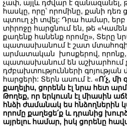
չափ, այլև դժվար է զանազանել, թ
հասկը, որը՝ որոմինը, քանի դեռ
պտուղ չի տվել: Դրա համար, եր
տիրոջը հարցնում են, թե «Կամենո
քաղենք հանենք որոմը», Տերը ն
պատասխանում է շատ մտահոգիչ
արմատական խոսքերով, որոնք, 
պատասխանում են աշխարհում 
դժբախտությունների գոյության 
հարցերի: Տերն ասում է. «
Ո՛չ, մի
քաղելիս, ցորենն էլ նրա հետ ա
Թողեք, որ երկուսն էլ միասին աճե
հնձի ժամանակ ես հնձողներին կ
որոմը քաղեցե՛ք և դրանից խուր
այրելու համար, իսկ ցորենը հավ