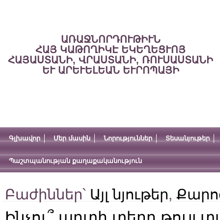
ԱՌԱՋՆՈՐԴՈՒԹԻՒՆ
ՀԱՅ ԿԱԹՈՂԻԿԷ ԵԿԵՂԵՑՒՈՅ
ՀԱՅԱՍՏԱՆԻ, ՎՐԱՍՏԱՆԻ, ՌՈՒՍԱՍՏԱՆԻ
ԵՒ ԱՐԵՒԵԼԵԱՆ ԵՒՐՈՊԱՅԻ
Գլխավոր
Մեր մասին
Նորություններ
Տեսանյութեր
Պաշտպանության քաղաքականություն
Բաժիններ՝
Այլ նյութեր
,
Քարո
Ինչու՞ արտի տերը թույլ տ