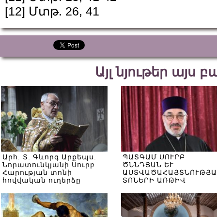
[12]
Մտթ. 26, 41
Այլ նյութեր այս 
Արհ. Տ. Գևորգ Արքեպս.
ՊԱՏԳԱՄ ՍՈՒՐԲ
Նորատունկյանի Սուրբ
ԾՆՆԴՅԱՆ ԵՒ
Հարության տոնի
ԱՍՏՎԱԾԱՀԱՅՏՆՈՒԹՅԱ
հովվական ուղերձը
ՏՈՆԵՐԻ ԱՌԹԻՎ