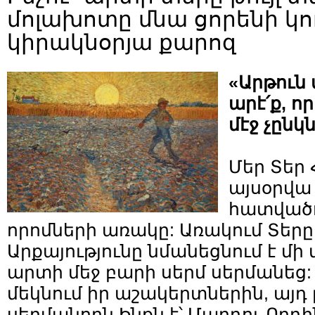
մոլախոտը մնա ցորենի կո
կիրակնօրյա քարոզ
«Արթուն 
արէ՛ք, 
մէջ չընկ
Մեր Տեր
այսօրվ
հատվածո
որոմների առակը: Առակում Տերը
Արքայությունը նմանեցնում է մի
արտի մեջ բարի սերմ սերմանեց: 
մեկնում իր աշակերտներին, այդ
սերմանողն Ինքն է՝ Մարդու Որդին