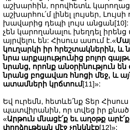
աշխարհին, որովհետև կարողաց
աշխարհու՛մ լինել լույսեր, Լույսի
խավարից դեպի լույս անցան
[10]
չեն կարողանալու խեղդել իրենց 
այրվելու են: Հիսուս ասում է.«
Մա
կուղարկի իր հրեշտակներին, և
նրա արքայությունից բոլոր գայթ
նրանց, որոնք անօրինություն են 
նրանց բոցավառ հնոցի մեջ, և այ
ատամների կրճտում
[11]
»:
Եվ ուրեմն, հետևե՛նք Տեր Հիսու
պատվիրանին, որ տվեց իր քնած
«
Արթուն մնացէ՛ք եւ աղօթք արէ՛ք
փորձութեան մէջ չընկնէք
[12]
»: