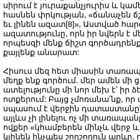
սիրում է յուրաքանչյուրիս և կամե
հասնեն փրկության, «ճանաչեն ճ
եւ լինեն ազատ
[8]
», Աստված հարգ
ազատությունը, որն իր նվերն է մե
որպեսզի մենք ճիշտ գործադրենք
քայլենք անարատ:
Հիսուս մեզ հետ միասին տառապո
մեղք ենք գործում. մեր ամեն մի ց
ատելությունը մի նոր մեխ է՝ իր ձ
ոտքերում: Բայց չմոռանա՛նք, որ 
սպասում է վերջին դատաստանը՝ 
այլևս չի լինելու ոչ մի տառապա
ովքեր «կհամբերեն մինչև վերջ 
կլինեն ինչպես շողշողուն արևը, ո