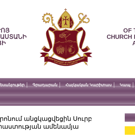
ՒՈՅ
OF 
ՍԱՍՏԱՆԻ
CHURCH 
ՅԻ
եսանյութեր
Գրադարան
Հայկական Կարիտաս
Կապ
ոնում անցկացվեցին Սուրբ
րաստության ամենամյա