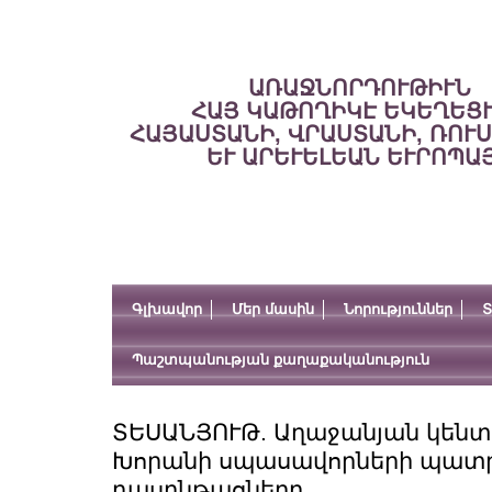
ԱՌԱՋՆՈՐԴՈՒԹԻՒՆ
ՀԱՅ ԿԱԹՈՂԻԿԷ ԵԿԵՂԵՑ
ՀԱՅԱՍՏԱՆԻ, ՎՐԱՍՏԱՆԻ, ՌՈՒ
ԵՒ ԱՐԵՒԵԼԵԱՆ ԵՒՐՈՊԱ
Գլխավոր
Մեր մասին
Նորություններ
Տ
Պաշտպանության քաղաքականություն
ՏԵՍԱՆՅՈՒԹ. Աղաջանյան կենտր
Խորանի սպասավորների պատ
դասընթացները