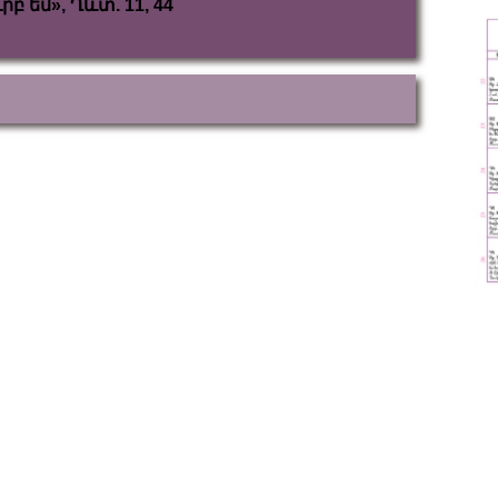
րբ եմ», Ղևտ. 11, 44