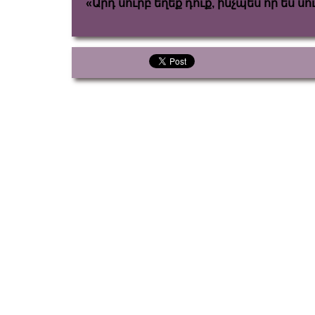
«Արդ սուրբ եղեք դուք, ինչպես որ ես սու