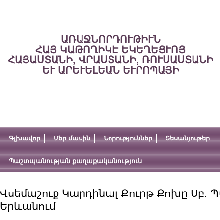
ԱՌԱՋՆՈՐԴՈՒԹԻՒՆ
ՀԱՅ ԿԱԹՈՂԻԿԷ ԵԿԵՂԵՑՒՈՅ
ՀԱՅԱՍՏԱՆԻ, ՎՐԱՍՏԱՆԻ, ՌՈՒՍԱՍՏԱՆԻ
ԵՒ ԱՐԵՒԵԼԵԱՆ ԵՒՐՈՊԱՅԻ
Գլխավոր
Մեր մասին
Նորություններ
Տեսանյութեր
Պաշտպանության քաղաքականություն
Վսեմաշուք Կարդինալ Քուրթ Քոխը Սբ.
Երևանում