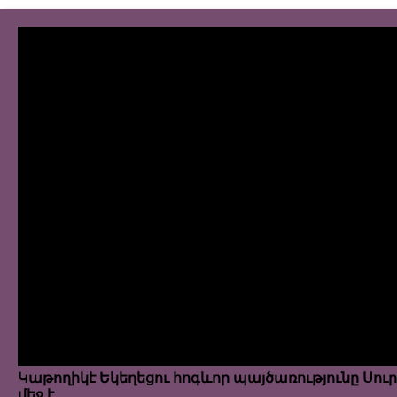
Կաթողիկէ Եկեղեցու հոգևոր պայծառությունը Սուր
մեջ է