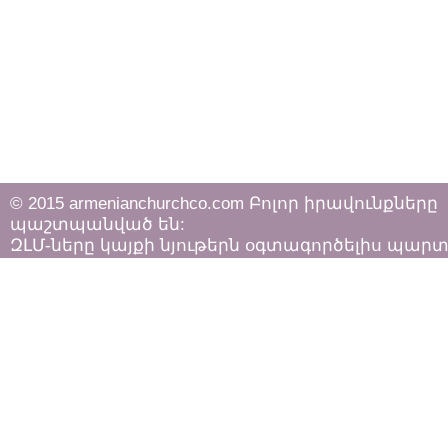
© 2015 armenianchurchco.com Բոլոր իրավունքները
պաշտպանված են:
ԶԼՄ-ները կայքի նյութերն օգտագործելիս պար
հետևել «Հեղինակային իրավունքի և հարակից
իրավունքների մասին»
ՀՀ օրենքի դրույթներին: