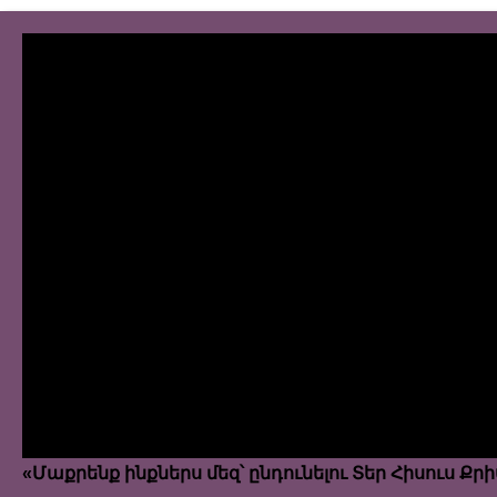
«Մաքրենք ինքներս մեզ՝ ընդունելու Տեր Հիսուս Քր