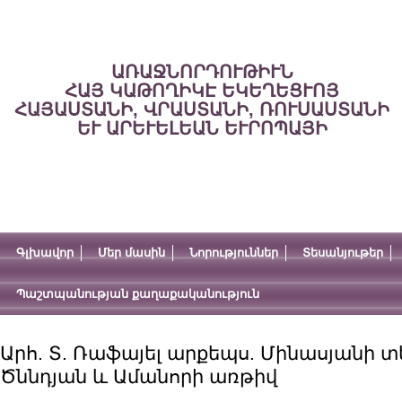
ԱՌԱՋՆՈՐԴՈՒԹԻՒՆ
ՀԱՅ ԿԱԹՈՂԻԿԷ ԵԿԵՂԵՑՒՈՅ
ՀԱՅԱՍՏԱՆԻ, ՎՐԱՍՏԱՆԻ, ՌՈՒՍԱՍՏԱՆԻ
ԵՒ ԱՐԵՒԵԼԵԱՆ ԵՒՐՈՊԱՅԻ
Գլխավոր
Մեր մասին
Նորություններ
Տեսանյութեր
Պաշտպանության քաղաքականություն
Արհ. Տ. Ռաֆայել արքեպս. Մինասյանի տե
Ծննդյան և Ամանորի առթիվ