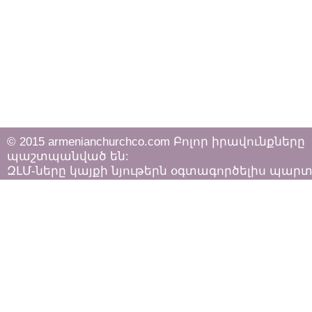
© 2015 armenianchurchco.com Բոլոր իրավունքները
պաշտպանված են:
ԶԼՄ-ները կայքի նյութերն օգտագործելիս պար
հետևել «Հեղինակային իրավունքի և հարակից
իրավունքների մասին»
ՀՀ օրենքի դրույթներին: