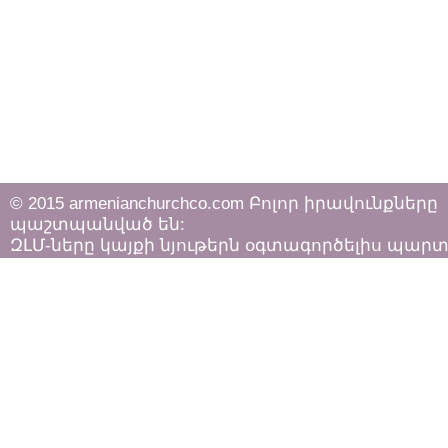
© 2015 armenianchurchco.com Բոլոր իրավունքները
պաշտպանված են:
ԶԼՄ-ները կայքի նյութերն օգտագործելիս պար
հետևել «Հեղինակային իրավունքի և հարակից
իրավունքների մասին»
ՀՀ օրենքի դրույթներին: