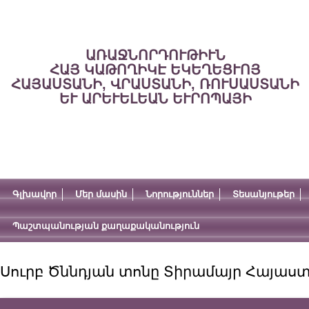
ԱՌԱՋՆՈՐԴՈՒԹԻՒՆ
ՀԱՅ ԿԱԹՈՂԻԿԷ ԵԿԵՂԵՑՒՈՅ
ՀԱՅԱՍՏԱՆԻ, ՎՐԱՍՏԱՆԻ, ՌՈՒՍԱՍՏԱՆԻ
ԵՒ ԱՐԵՒԵԼԵԱՆ ԵՒՐՈՊԱՅԻ
Գլխավոր
Մեր մասին
Նորություններ
Տեսանյութեր
Պաշտպանության քաղաքականություն
Սուրբ Ծննդյան տոնը Տիրամայր Հայաս