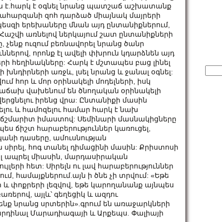
ին է.հարկ է օգնել նրանց պատշաճ աշխատանք
ապահարզանի զոհ դարձած միայնակ մայրերի
եսզի երեխաները մնան այդ ընտանիքներում,
Հաշվի առնելով ներկայում շատ ընտանիքների
չենք ուզում բեռնավորել նրանց ծանր
երով, որոնք էլ ավելի փխրուն կդարձնեն այդ
րի հեղինակները: Հարկ է մշտապես բաց լինել
Sear
խնդիրների առջև, լսել նրանց և ջանալ օգնել:
for:
ւմ հոր և մոր օրինակելի մոդելների, իսկ
աճախ վախենում են ծնողական օրինակելի
ցնելու իրենց վրա: Ընտանիքի մասին
ւ և համոզելու համար հարկ է նախ
ս ճշմարիտ իմաստով: Սեմինարի մասնակիցները
պես ճիշտ հարաբերություններ կառուցել,
կանի դասերը, ամուսնության
 սիրել, հոգ տանել դիմացինի մասին: Քրիստոսի
ալ ապրել միասին, մարդասիրական
յլերի հետ: Սիրելն ու լավ հարաբերություններ
մ, համայքներում.այն ի ծնե չի տրվում: «Եթե
և փոքրերի լեզվով, եթե կարողանանք այնպես
բառերով, այլև՝ գեղեցիկ և ազդու
նք նրանց սրտերին».գրում են առաջարկների
արդինալ Մարադիագայի և Արքեպս. Փալիայի