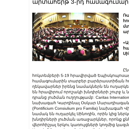
արտահերթ 3-րդ համագումար
Ռա
հո
մտ
ար
«Ա
հա
Սի
Ըն
հոկտեմբերի 5-19 հրավիրված Եպիսկոպոսա
համագումարին տարբեր բարձրաստիճան հո
ղեկավարներ իրենց նամակներն են ուղարկել
են հրավիրում որոշակի խնդիրների շուրջ և 
դրանց լուծման ուղղությամբ: Caritas Intern
նախագահ Կարդինալ Օսկար Մարադիագան
(Pontificium Consiulium pro Familia) նախագա
նամակ են ուղարկել Սինոդին, որին կից ներ
խնդիրների լուծման առաջարկներ, որոնք քնն
վերոհիշյալ երկու կառույցների կողմից կ