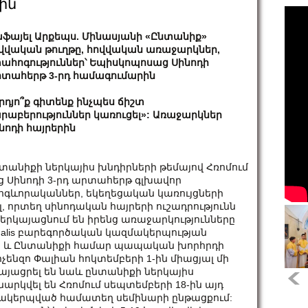
ին
ֆայել Արքեպս. Մինասյանի «Ընտանիք»
վվական թուղթը, հովվական առաջարկներ,
ահոգություններ՝ Եպիսկոպոսաց Սինոդի
տահերթ 3-րդ համագումարին
րդյո՞ք գիտենք ինչպես ճիշտ
րաբերություններ կառուցել»: Առաջարկներ
նոդի հայրերին
տանիքի ներկայիս խնդիրների թեմայով Հռոմում
ց Սինոդի 3-րդ արտահերթ գլխավոր
գևորականներ, եկեղեցական կառույցների
, որտեղ սինոդական հայրերի ուշադրությունն
ներկայացնում են իրենց առաջարկությունները
ationalis բարեգործական կազմակերպության
 և Ընտանիքի համար պապական խորհրդի
հ Վիչենզո Փալիան հոկտեմբերի 1-ին միացյալ մի
կայացրել են նաև ընտանիքի ներկայիս
արկվել են Հռոմում սեպտեմբերի 18-ին այդ
ազմակերպված համատեղ սեմինարի ընթացքում: