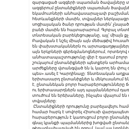
զարգացած ազգերի սպառման ծավալները տար
ազգերում ընտանիքների սպառման ծավալները
եկամուտների անհավասարաչափ բաշխման, 
հետևանքների մասին, տվյալներ ներկայացր
սոցիալական ծանր դրության մասին՝ չնայած
բանի մասին են հայտարարում: Գլոբալ տնտ
տնտեսական բարեկեցությանը, այլ՝ միայն քչ
Բավական է նշել միայն այն մեծաթիվ հուսա
են փախստականներն ու արտագաղթյալները 
այն երկրների գերեզմանոցներում, որտեղով
անհատապաշտությունը վեր է դասում բոլոր
շուկայում ընտանիքների պետքերն արհամա
արժեքները վտանգված են և կարող են փո
պես».ասել է Կարդինալը: Տնտեսական աղք
երիտասարդ ընտանիքներ և մեկուսանում են
է, ընտանեկան բոլոր հարաբերությունները 
ու երիտասարդներն այդ պայմաններում դառն
տուժում են երեխաները, ինչպես վկայում ե
տվյալները:
Ընտանիքների դրությունը բարելավելու հա
համար հարկ է սովորել Հիսուսի վարդապետու
հարաբերություն է կառուցում բոլոր ընտան
գնալ կյանքի պայմաններից խոցված ընտանիք
թերագնահատված են զգում, կամ այլ կրոննե