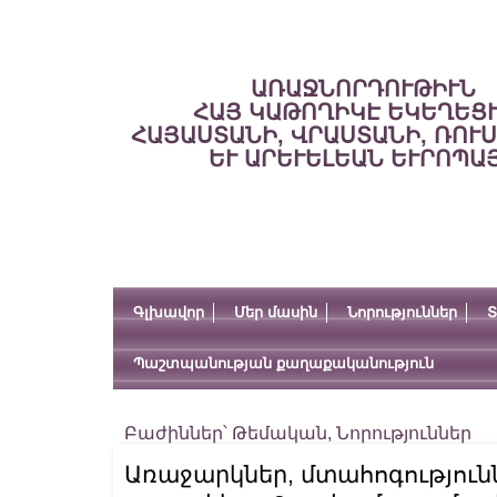
ԱՌԱՋՆՈՐԴՈՒԹԻՒՆ
ՀԱՅ ԿԱԹՈՂԻԿԷ ԵԿԵՂԵՑ
ՀԱՅԱՍՏԱՆԻ, ՎՐԱՍՏԱՆԻ, ՌՈՒ
ԵՒ ԱՐԵՒԵԼԵԱՆ ԵՒՐՈՊԱ
Գլխավոր
Մեր մասին
Նորություններ
Տ
Պաշտպանության քաղաքականություն
Բաժիններ՝
Թեմական
,
Նորություններ
Առաջարկներ, մտահոգություն