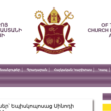
ՒՈՅ
OF 
ՍԱՍՏԱՆԻ
CHURCH 
ՅԻ
եսանյութեր
Գրադարան
Հայկական Կարիտաս
Կապ
ներ՝ Եպիսկոպոսաց Սինոդի