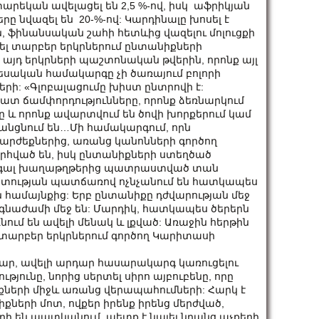
եկան ավելացել են 2,5 %-ով, իսկ աֆրիկյան
 նվազել են 20-%-ով: Կարդինալը խոսել է
ֆինանսական շահի հետևից վազելու մոլուցքի
ել տարբեր երկրներում ընտանիքների
 այդ երկրների պաշտոնական թվերին, որոնք այլ
եսական համակարգը չի ծառայում բոլորի
երի: «Գլոբալացումը խիստ ընտրովի է:
հատ ճամփորդությունները, որոնք ձեռնարկում
և որոնք ավարտվում են ծովի խորքերում կամ
 անցնում են…Մի համակարգում, որն
 արժեքներից, առանց կանոնների գործող
րհված են, իսկ ընտանիքների ստեղծած
ւլ գալ խաղաթղթերից պատրաստված տան
ատության պատճառով ոչնչանում են հատկապես
 համայնքից: Երբ ընտանիքը դժվարության մեջ
ճգնաժամի մեջ են: Մարդիկ, հատկապես ծերերն
ում են ավելի մենակ և լքված: Առաջին հերթին
ն տարբեր երկրներում գործող Կարիտասի
մար, ավելի արդար հասարակարգ կառուցելու
թյունը, նորից սերտել սիրո այբուբենը, որը
իքների միջև առանց վերապահումների: Հարկ է
ների մոտ, ովքեր իրենք իրենց մերժված,
րի են պատկանում, պետք է նայել նրանց աչքերի