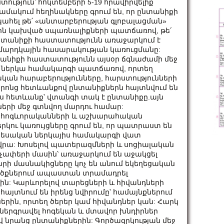
ություն՝ հոկտեմբերի 5-19 հրավիրվելիք
մակում հեղինակները գրում են, որ ընտանիքի
պահել թե՛ «անտարբերության գլոբալացման»
ն կախված սպառնալիքների պատճառով, թե՛
 ընտանիքի հաստատությունն առաջարկում է
ի մարդկային հասարակության կառուցմանը:
տանիքի հաստատությունն այսօր ճգնաժամի մեջ
ներկա համակարգի պատճառով, որտեղ
կան հարաբերությունները, հարստությունների
րոնց հետևանքով ընտանիքներն հայտնվում են
ես հետևանք՝ վտանգի տակ է ընտանիքը.այն
երի մեջ գտնվող մարդու համար:
 են հոգևորականների և աշխարահական
ու կառույցները գրում են, որ պատրաստ են
նտեսական ներկայիս համակարգի վատ
րա: Խոսելով պատերազմների և սոցիալական
չափերի մասին՝ առաջարկում են աջակցել
րի մասնակիցները կոչ են անում եկեղեցական
ածքներում ապաստան տրամադրել
րին: Կարևորելով տարեցների և հիվանդների
այտնում են իրենց նվիրումը՝ համայնքներում
երին, որտեղ ծերեր կամ հիվանդներ կան: Հարկ
 ներգրավել հոգեկան և մտավոր խնդիրներ
վ նրանց ընտանիքներին: Գործազրկության մեջ