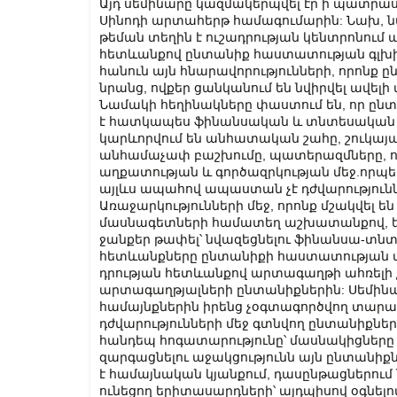
Այդ սեմինարը կազմակերպվել էր ի պատրաստ
Սինոդի արտահերթ համագումարին: Նախ, նա
թեման տեղին է ուշադրության կենտրոնում 
հետևանքով ընտանիք հաստատության գլխի
հանուն այն հնարավորությունների, որոնք
նրանց, ովքեր ցանկանում են նվիրվել ավել
Նամակի հեղինակները փաստում են, որ ըն
է հատկապես ֆինանսական և տնտեսական 
կարևորվում են անհատական շահը, շուկայա
անհամաչափ բաշխումը, պատերազմները, ո
աղքատության և գործազրկության մեջ.որպ
այլևս ապահով ապաստան չէ դժվարությունն
Առաջարկությունների մեջ, որոնք մշակվել
մասնագետների համատեղ աշխատանքով, երկ
ջանքեր թափել՝ նվազեցնելու ֆինանսա-տ
հետևանքները ընտանիքի հաստատության վ
դրության հետևանքով արտագաղթի ահռելի 
արտագաղթյալների ընտանիքներին: Սեմինա
համայնքներին իրենց չօգտագործվող տար
դժվարությունների մեջ գտնվող ընտանիքնե
հանդեպ հոգատարությունը՝ մասնակիցները հ
զարգացնելու աջակցությունն այն ընտանիքն
է համայնական կյանքում, դասընթացներում
ունեցող երիտասարդների՝ այդպիսով օգնելո