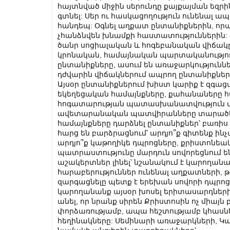
հայտնված միջին սերունդը քայքայման եզր
գտնել: Սեր ու հասկացողություն ունենալ 
հանդեպ: Օգնել աղքատ ընտանիքներին, որպ
չհանձնվեն խնամքի հաստատություններին: 
ծանր սոցիալական և հոգեբանական վիճակը, 
կրոնական, համայնական պարտականությունն
ընտանիքները, ասում են առաջարկություննե
դժվարին վիճակներում ապրող ընտանիքների 
Այսօր ընտանիքներում խիստ կարիք է զգացվո
եկեղեցական համայնքները, քահանաները հ
հոգատարության պատասխանատվություն վեր
ավետարանական պատվիրանները տարածելո
համայնքները դարձնել ընտանիքներ՝ բառի
հարց են բարձրացնում՝ արդյո՞ք գիտենք ինչ
արդյո՞ք կաթողիկե դպրոցները, քրիստոնեա
պատրաստությունը մարդուն սովորեցնում են
աշակերտներ լինել՝ նշանակում է կարողան
հարաբերություններ ունենալ աղքատների, թու
զարգացնելը պետք է երեխան սովորի դպրոցու
կարողանանք այսօր խոսել երիտասարդների 
անել, որ նրանք սիրեն Քրիստոսին ոչ միայն 
փորձառությամբ, ապա հեշտությամբ կհասնե
հեղինակները: Սեմինարի առաջարկների, Կ