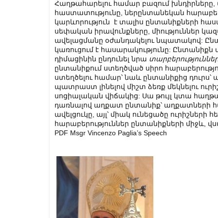
Հաղթահարելու համար բազում խնդիրները
հաստատությունը, ներընտանեկան հարաբեր
կարևորություն է տալիս ընտանիքների հ
սեփական իրավունքները, միություններ կազմ
ավելացմանը օժանդակելու նպատակով: Ընտ
կառուցում է հասարակությունը: Ընտանիքն այ
դիմացինին ընդունել նրա
տարբերություննե
ընտանիքում ստեղծված սիրո հարաբերությո
ստեղծելու համար՝ նաև ընտանիքից դուրս՝ 
պատրաստ լինելով միշտ ձեռք մեկնելու ու
սոցիալական վիճակից: Սա թույլ կտա հաղթ
դառնալով աղքատ ընտանիք՝ աղքատների համ
ավելցուկը, այլ՝ միակ ունեցածը ուրիշների հ
հարաբերություններ ընտանիքների միջև, վս
PDF Msgr Vincenzo Paglia’s Speech