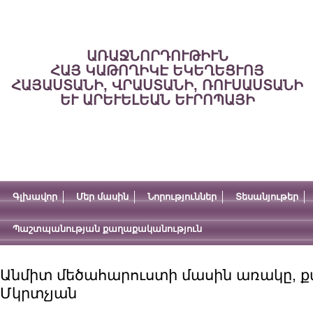
ԱՌԱՋՆՈՐԴՈՒԹԻՒՆ
ՀԱՅ ԿԱԹՈՂԻԿԷ ԵԿԵՂԵՑՒՈՅ
ՀԱՅԱՍՏԱՆԻ, ՎՐԱՍՏԱՆԻ, ՌՈՒՍԱՍՏԱՆԻ
ԵՒ ԱՐԵՒԵԼԵԱՆ ԵՒՐՈՊԱՅԻ
Գլխավոր
Մեր մասին
Նորություններ
Տեսանյութեր
Պաշտպանության քաղաքականություն
Անմիտ մեծահարուստի մասին առակը, քար
Մկրտչյան