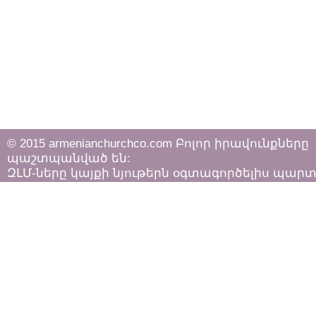
© 2015 armenianchurchco.com Բոլոր իրավունքները
պաշտպանված են:
ԶԼՄ-ները կայքի նյութերն օգտագործելիս պար
հետևել «Հեղինակային իրավունքի և հարակից
իրավունքների մասին»
ՀՀ օրենքի դրույթներին: