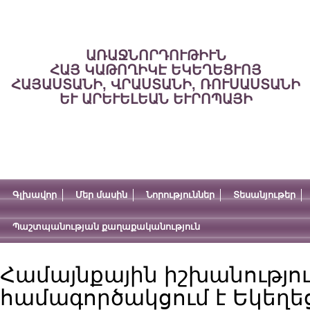
ԱՌԱՋՆՈՐԴՈՒԹԻՒՆ
ՀԱՅ ԿԱԹՈՂԻԿԷ ԵԿԵՂԵՑՒՈՅ
ՀԱՅԱՍՏԱՆԻ, ՎՐԱՍՏԱՆԻ, ՌՈՒՍԱՍՏԱՆԻ
ԵՒ ԱՐԵՒԵԼԵԱՆ ԵՒՐՈՊԱՅԻ
Գլխավոր
Մեր մասին
Նորություններ
Տեսանյութեր
Պաշտպանության քաղաքականություն
Համայնքային իշխանությո
համագործակցում է Եկեղե