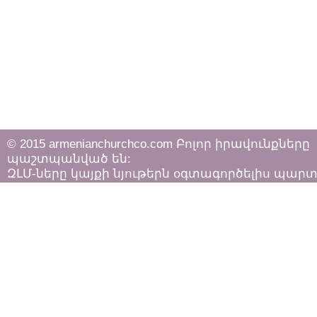
© 2015 armenianchurchco.com Բոլոր իրավունքները
պաշտպանված են:
ԶԼՄ-ները կայքի նյութերն օգտագործելիս պար
հետևել «Հեղինակային իրավունքի և հարակից
իրավունքների մասին»
ՀՀ օրենքի դրույթներին: