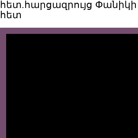
հետ.հարցազրույց Փանիկի
հետ