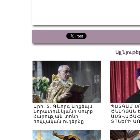
Այլ նյութ
Արհ. Տ. Գևորգ Արքեպս.
ՊԱՏԳԱՄ Ս
Նորատունկյանի Սուրբ
ԾՆՆԴՅԱՆ 
Հարության տոնի
ԱՍՏՎԱԾԱՀ
հովվական ուղերձը
ՏՈՆԵՐԻ Ա