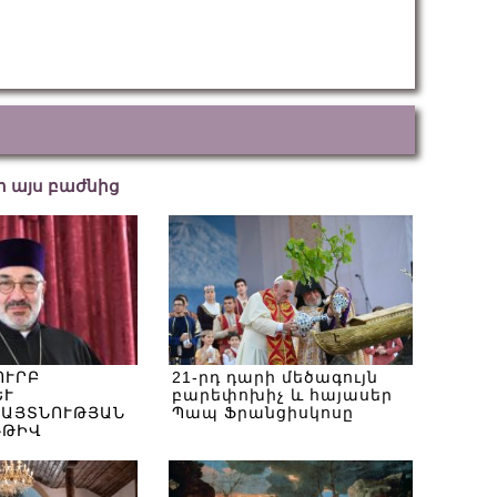
եր այս բաժնից
ՈՒՐԲ
21-րդ դարի մեծագույն
ԵՒ
բարեփոխիչ և հայասեր
ԱՅՏՆՈՒԹՅԱՆ
Պապ Ֆրանցիսկոսը
ՌԹԻՎ