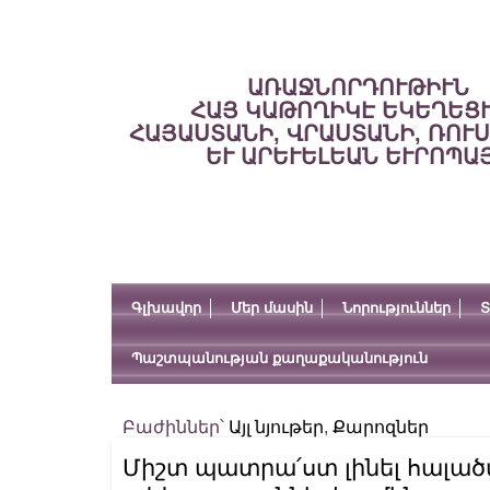
ԱՌԱՋՆՈՐԴՈՒԹԻՒՆ
ՀԱՅ ԿԱԹՈՂԻԿԷ ԵԿԵՂԵՑ
ՀԱՅԱՍՏԱՆԻ, ՎՐԱՍՏԱՆԻ, ՌՈՒ
ԵՒ ԱՐԵՒԵԼԵԱՆ ԵՒՐՈՊԱ
Գլխավոր
Մեր մասին
Նորություններ
Տ
Պաշտպանության քաղաքականություն
Բաժիններ՝
Այլ նյութեր
,
Քարոզներ
Միշտ պատրա՛ստ լինել հալած