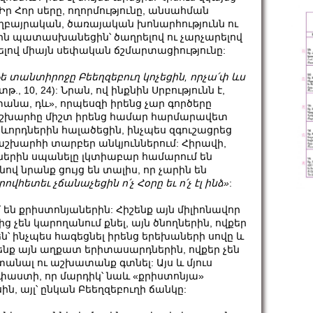
ր Հոր սերը, ողորմությունը, անսահման
եղբայրական, ծառայական խոնարհությունն ու
նին պատասխանեցին՝ ծաղրելով ու չարչարելով
ելով միայն սեփական ճշմարտացիությունը:
ե
տանտիրոջը
Բեեղզեբուղ
կոչեցին
,
որչա՛փ
ևս
տթ., 10, 24): Նրան, ով ինքնին Սրբությունն է,
անա, դև», որպեսզի իրենց չար գործերը
 աշխարհը միշտ իրենց համար հարմարավետ
տևորդներին հալածեցին, ինչպես զգուշացրեց
լ աշխարհի տարբեր անկյուններում: Հիրավի,
երին սպանելը լկտիաբար համարում են
վ նրանք ցույց են տալիս, որ չարին են
րովհետեւ
չճանաչեցին
ո՛չ
Հօրը
եւ
ո՛չ
էլ
ինձ»
:
 են քրիստոնյաներին: Հիշենք այն միլիոնավոր
ց չեն կարողանում քնել, այն ծնողներին, ովքեր
ն՝ ինչպես հագեցնել իրենց երեխաների սովը և
շենք այն աղքատ երիտասարդներին, ովքեր չեն
նալ ու աշխատանք գտնել: Այս և մյուս
փաստի, որ մարդիկ՝ նաև «քրիստոնյա»
սին, այլ՝ ընկան Բեեղզեբուղի ճանկը: