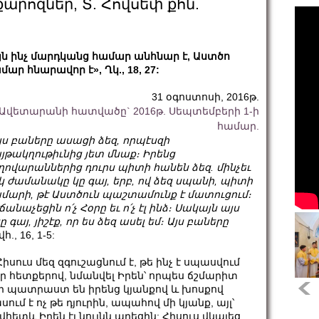
արոզներ, Տ. Հովսեփ քհն.
յն ինչ մարդկանց համար անհնար է, Աստծո
մար հնարավոր է», Ղկ., 18, 27:
31 օգոստոսի, 2016թ.
Ավետարանի հատվածը` 2016թ. Սեպտեմբերի 1-ի
համար.
յս
բաները
ասացի
ձեզ
,
որպէսզի
յթակղութիւնից
յետ
մնաք։
Իրենց
ղովարաններից
դուրս
պիտի
հանեն
ձեզ
.
մինչեւ
կ
ժամանակը
կը
գայ
,
երբ
,
ով
ձեզ
սպանի
,
պիտի
ամարի
,
թէ
Աստծուն
պաշտամունք
է
մատուցում։
չճանաչեցին
ո՛չ
Հօրը
եւ
ո՛չ
էլ
ինձ։
Սակայն
այս
ը
գայ
,
յիշէք
,
որ
ես
ձեզ
ասել
եմ։
Այս
բաները
վհ., 16, 1-5:
ուս մեզ զգուշացնում է, թե ինչ է սպասվում
 Իր հետքերով, նմանվել Իրեն՝ որպես ճշմարիտ
քեր պատրաստ են իրենց կյանքով և խոսքով
ւմ է ոչ թե դյուրին, ապահով մի կյանք, այլ՝
վհետև Իրեն էլ նույնն արեցին: Հիսուս վկայեց