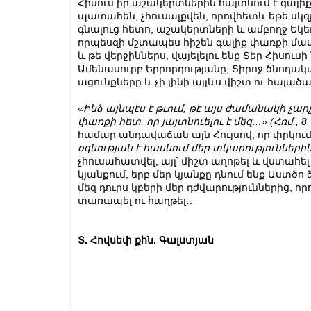
Հիսուս իր աշակերտներին հայտնում է գալիք
պատահեն, չհուսալքվեն, որովհետև եթե սկզբ
գնալուց հետո, աշակերտների և ամբողջ Եկե
որպեսզի մշտապես հիշեն գալիք փառքի մասին
և թե վերջիններս, վայելելու ենք Տեր Հիսուսի 
Ամենասուրբ Երրորդությանը, Տիրոջ ծնողակա
ացունքները և չի լինի այլևս վիշտ ու հալածա
«
Ինձ
այնպէս
է
թւում
,
թէ
այս
ժամանակի
չար
փառքի
հետ
,
որ
յայտնուելու
է
մեզ
…» (
Հռմ
., 8
համար անդավաճան այն Հույսով, որ փրկում է
օգնության
է
հասնում
մեր
տկարությունների
չհուսահատվել, այլ՝ միշտ աղոթել և վստահել 
կյանքում, երբ մեր կյանքը դնում ենք Աստծո 
մեզ դուրս կբերի մեր դժվարություններից, ո
տառապել ու հաղթել…
Տ. Հովսեփ քհն. Գալստյան