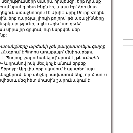
 նեղությունների մասին, որպեսզի, երբ դրանք
ում նրանց հետ Ինքն էր, ապա Իր՝ Հոր մոտ
ղեցուն առաջնորդում է Մխիթարիչ Սուրբ Հոգին,
, երբ դարձյալ լիուլի բոլորս՝ թե առաջինները
ներկայությունը, այլևս «դեմ առ դեմ»՝
ն սիրալիր գրկում, ուր կսրբվեն մեր
նք:
Sear
չարանքները
արժանի
չեն
բաղդատուելու
գալիք
for:
, 18)
.գրում է Պողոս առաքյալը՝ մխիթարելու
: Պողոսը շարունակելով՝ գրում է, թե «
Հոգին
ն
» և դրանով իսկ մեզ կոչ է անում երբեք
Տիրոջը: Այդ փառքը սկսվում է այստեղ՝ այս
ձեռքերում, երբ անշեղ հավատում ենք, որ Հիսուս
րովհետև մեզ հետ միասին շարունակում է