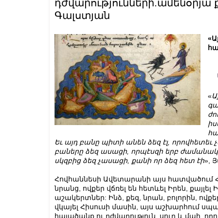
դժվարությունների.ամենօրյա ք
Գալստյան
«Ա
հա
«
Ա
գա
ժո
իս
հ
Եւ
այդ
բանը
պիտի
անեն
ձեզ
էլ
,
որովհետեւ
բաները
ձեզ
ասացի
,
որպէսզի
երբ
ժամանակ
սկզբից
ձեզ
չասացի
,
քանի
որ
ձեզ
հետ
էի
», Յ
Հովհաննեսի Ավետարանի այս հատվածում Հիս
նրանց, ովքեր վճռել են հետևել Իրեն, քայլել
աշակերտներ: Ինձ, քեզ, նրան, բոլորին, ով
վկայել Հիսուսի մասին, այս աշխարհում սպասո
հալածանք ու դժվարություն, սուր և մահ, որո