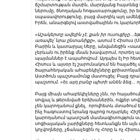
ճշմարտության մասին, մարդկանց հայտնեց Ի
ներումը, ծնողական հոգատարությունը, իր 
սպասավորությունը, բայց մարդիկ այդ ամե
Իրեն, անարգելով աստվածայինն ու կարևոր
«
Աշակերտը
ավելին
չէ
,
քան
իր
ուսուցիչը
…
եթ
առավել՝
նրա
ընտանիքը
», ասում է Հիսուս (Մ
Բարին և կատարյալ Սերը, անվանեցին «սատ
չերևան ու իրենք մնան խավարում, որտեղ
պայմաններ է ապահովում: Այդպես էլ Իր հե
Հիսուս և այսօր էլ շարունակում են հալածե
ծայրահեղական ահաբեկիչները քրիստոնյան
Աստծուն պաշտամունք մատուցել: Բայց դրանո
պաշտում. «
Եւ
այդ
բանը
պիտի
անեն
ձեզ
…
ո
Բայց միայն ահաբեկիչները չեն, որ հալածում
սովյալ և թերսնված երեխաներին, ովքեր սովի
չեն կարողանում քնել, որովհետև մտածում ե
ինչ հագուստով նրանց դպրոց ուղարկել: Հի
կարողանում պատշաճ մասնագիտություն ստա
սոցիալական չարիքները հետևանքն են այն 
կոչվողները, չճանաչեցին ոչ Հորը և ոչ Հիսու