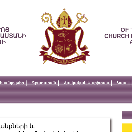
ՒՈՅ
OF 
ՍԱՍՏԱՆԻ
CHURCH 
ՅԻ
եսանյութեր
Գրադարան
Հայկական Կարիտաս
Կապ
անքների և