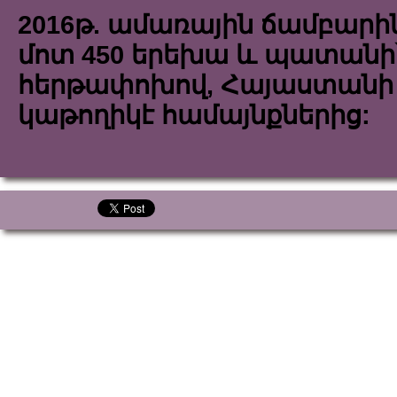
2016թ. ամառային ճամբարի
մոտ 450 երեխա և պատանի՝
հերթափոխով, Հայաստանի
կաթողիկէ համայնքներից: