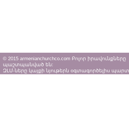
© 2015 armenianchurchco.com Բոլոր իրավունքները
պաշտպանված են:
ԶԼՄ-ները կայքի նյութերն օգտագործելիս պար
հետևել «Հեղինակային իրավունքի և հարակից
իրավունքների մասին»
ՀՀ օրենքի դրույթներին: