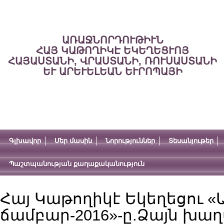
ԱՌԱՋՆՈՐԴՈՒԹԻՒՆ
ՀԱՅ ԿԱԹՈՂԻԿԷ ԵԿԵՂԵՑՒՈՅ
ՀԱՅԱՍՏԱՆԻ, ՎՐԱՍՏԱՆԻ, ՌՈՒՍԱՍՏԱՆԻ
ԵՒ ԱՐԵՒԵԼԵԱՆ ԵՒՐՈՊԱՅԻ
Գլխավոր
Մեր մասին
Նորություններ
Տեսանյութեր
Պաշտպանության քաղաքականություն
Հայ Կաթողիկէ Եկեղեցու 
ճամբար-2016»-ը.Ձայն խաղ