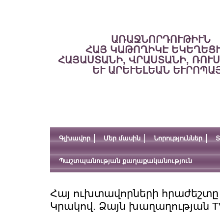
ԱՌԱՋՆՈՐԴՈՒԹԻՒՆ
ՀԱՅ ԿԱԹՈՂԻԿԷ ԵԿԵՂԵՑ
ՀԱՅԱՍՏԱՆԻ, ՎՐԱՍՏԱՆԻ, ՌՈՒ
ԵՒ ԱՐԵՒԵԼԵԱՆ ԵՒՐՈՊԱ
Գլխավոր
Մեր մասին
Նորություններ
Տ
Պաշտպանության քաղաքականություն
Հայ ուխտավորների հրաժեշտը Պ
Կրակով. Ձայն խաղաղության T