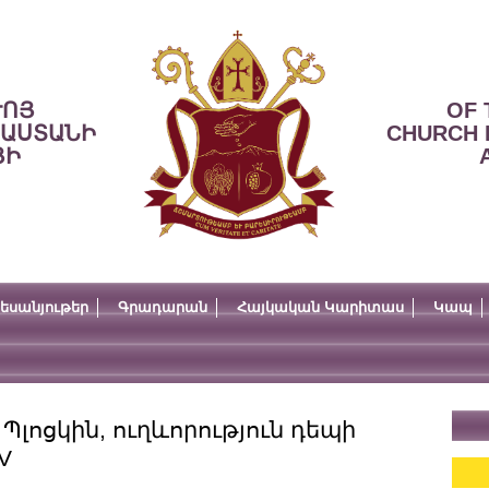
ՒՈՅ
OF 
ՍԱՍՏԱՆԻ
CHURCH 
ՅԻ
եսանյութեր
Գրադարան
Հայկական Կարիտաս
Կապ
լոցկին, ուղևորություն դեպի
V