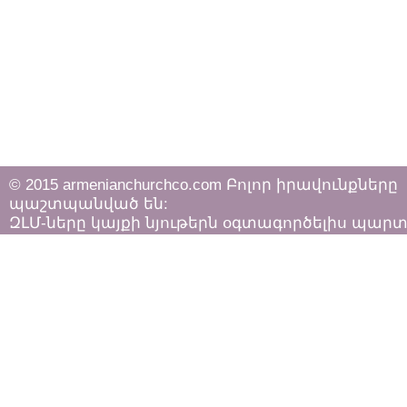
© 2015 armenianchurchco.com Բոլոր իրավունքները
պաշտպանված են:
ԶԼՄ-ները կայքի նյութերն օգտագործելիս պար
հետևել «Հեղինակային իրավունքի և հարակից
իրավունքների մասին»
ՀՀ օրենքի դրույթներին: