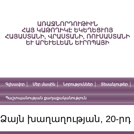
ԱՌԱՋՆՈՐԴՈՒԹԻՒՆ
ՀԱՅ ԿԱԹՈՂԻԿԷ ԵԿԵՂԵՑՒՈՅ
ՀԱՅԱՍՏԱՆԻ, ՎՐԱՍՏԱՆԻ, ՌՈՒՍԱՍՏԱՆԻ
ԵՒ ԱՐԵՒԵԼԵԱՆ ԵՒՐՈՊԱՅԻ
Գլխավոր
Մեր մասին
Նորություններ
Տեսանյութեր
Պաշտպանության քաղաքականություն
Ձայն խաղաղության, 20-րդ