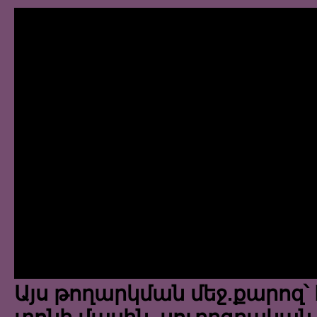
Այս թողարկման մեջ.քարոզ