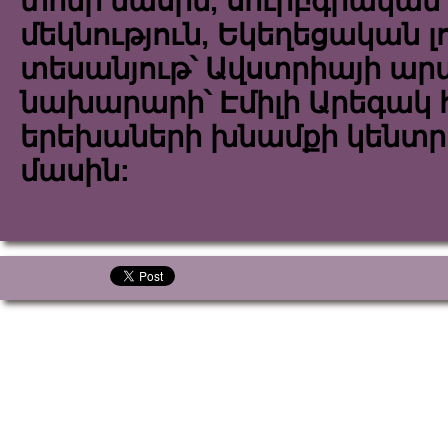
տոնի մասին, սուրբգրական
մեկնություն, Եկեղեցական լո
տեսանյութ՝ Ավստրիայի արտ
նախարարի՝ Էմիլի Արեգակ
երեխաների խնամքի կենտրո
մասին: