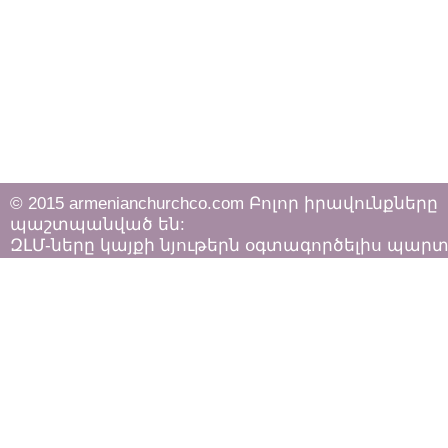
© 2015 armenianchurchco.com Բոլոր իրավունքները
պաշտպանված են:
ԶԼՄ-ները կայքի նյութերն օգտագործելիս պար
հետևել «Հեղինակային իրավունքի և հարակից
իրավունքների մասին»
ՀՀ օրենքի դրույթներին: