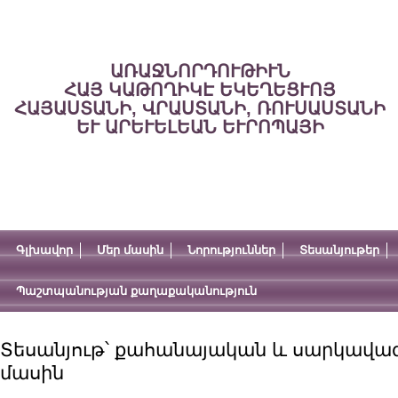
ԱՌԱՋՆՈՐԴՈՒԹԻՒՆ
ՀԱՅ ԿԱԹՈՂԻԿԷ ԵԿԵՂԵՑՒՈՅ
ՀԱՅԱՍՏԱՆԻ, ՎՐԱՍՏԱՆԻ, ՌՈՒՍԱՍՏԱՆԻ
ԵՒ ԱՐԵՒԵԼԵԱՆ ԵՒՐՈՊԱՅԻ
Գլխավոր
Մեր մասին
Նորություններ
Տեսանյութեր
Պաշտպանության քաղաքականություն
Տեսանյութ՝ քահանայական և սարկավա
մասին