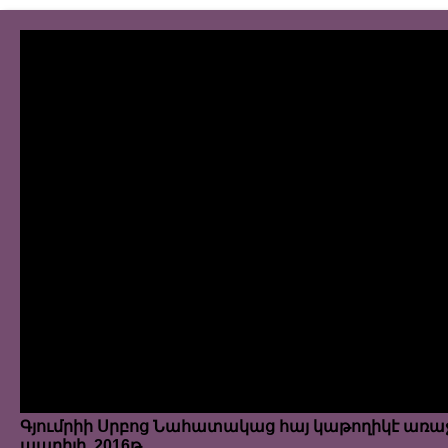
Գյումրիի Սրբոց Նահատակաց հայ կաթողիկէ առաջ
ապրիլի, 2016թ.