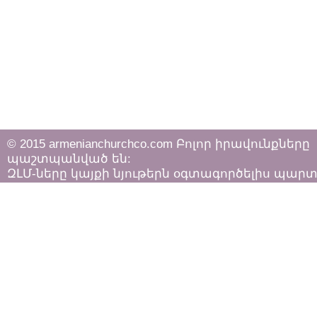
© 2015 armenianchurchco.com Բոլոր իրավունքները
պաշտպանված են:
ԶԼՄ-ները կայքի նյութերն օգտագործելիս պար
հետևել «Հեղինակային իրավունքի և հարակից
իրավունքների մասին»
ՀՀ օրենքի դրույթներին: