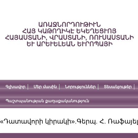
ԱՌԱՋՆՈՐԴՈՒԹԻՒՆ
ՀԱՅ ԿԱԹՈՂԻԿԷ ԵԿԵՂԵՑՒՈՅ
ՀԱՅԱՍՏԱՆԻ, ՎՐԱՍՏԱՆԻ, ՌՈՒՍԱՍՏԱՆԻ
ԵՒ ԱՐԵՒԵԼԵԱՆ ԵՒՐՈՊԱՅԻ
Գլխավոր
Մեր մասին
Նորություններ
Տեսանյութեր
Պաշտպանության քաղաքականություն
«Դատավորի կիրակի».Գերպ. Հ. Ռաֆայել