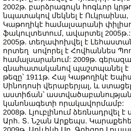
2002թ. բարձրագույն հոգևոր կրթ
նպատակով մեկնել է Ուկրաինա, 
Կաթողիկէ համալսարանի փիլիս
ֆակուլտետում, ավարտել 2005թ.:
2005թ. տեղափոխվել է Լեհաստան
որտեղ սովորել է Հովհաննես Պող
համալսարանում: 2009թ. գերազ
գնահատականով պաշտպանել 
թեզը՝ 1911թ. Հայ Կաթողիկէ Եպ
Սինոդոսի վերաբերյալ, և ստացե
աստիճան՝ աստվածաբանության
կանոնագետի որակավորմամբ:
2008թ. Լյուբլինում ձեռնադրվել 
Արհ. Տ. Նշան Արքեպս. Կարաքեհե
2009թ. Արևիկի Սբ. Գրիգոր Լուսա