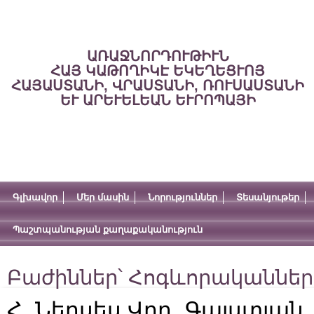
ԱՌԱՋՆՈՐԴՈՒԹԻՒՆ
ՀԱՅ ԿԱԹՈՂԻԿԷ ԵԿԵՂԵՑՒՈՅ
ՀԱՅԱՍՏԱՆԻ, ՎՐԱՍՏԱՆԻ, ՌՈՒՍԱՍՏԱՆԻ
ԵՒ ԱՐԵՒԵԼԵԱՆ ԵՒՐՈՊԱՅԻ
Գլխավոր
Մեր մասին
Նորություններ
Տեսանյութեր
Պաշտպանության քաղաքականություն
Բաժիններ՝
Հոգևորականներ
Հ. Ներսես Վրդ. Գալստյան