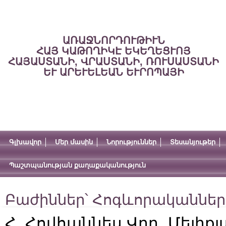
ԱՌԱՋՆՈՐԴՈՒԹԻՒՆ
ՀԱՅ ԿԱԹՈՂԻԿԷ ԵԿԵՂԵՑՒՈՅ
ՀԱՅԱՍՏԱՆԻ, ՎՐԱՍՏԱՆԻ, ՌՈՒՍԱՍՏԱՆԻ
ԵՒ ԱՐԵՒԵԼԵԱՆ ԵՒՐՈՊԱՅԻ
Գլխավոր
Մեր մասին
Նորություններ
Տեսանյութեր
Պաշտպանության քաղաքականություն
Բաժիններ՝
Հոգևորականներ
Հ. Հովհաննես Վրդ. Մելիքյ