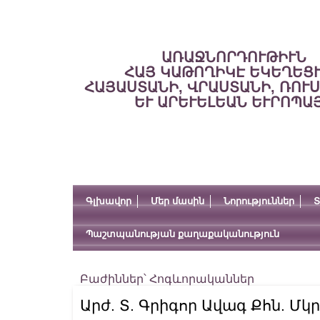
ԱՌԱՋՆՈՐԴՈՒԹԻՒՆ
ՀԱՅ ԿԱԹՈՂԻԿԷ ԵԿԵՂԵՑ
ՀԱՅԱՍՏԱՆԻ, ՎՐԱՍՏԱՆԻ, ՌՈՒ
ԵՒ ԱՐԵՒԵԼԵԱՆ ԵՒՐՈՊԱ
Գլխավոր
Մեր մասին
Նորություններ
Տ
Պաշտպանության քաղաքականություն
Բաժիններ՝
Հոգևորականներ
Արժ. Տ. Գրիգոր Ավագ Քհն. Մկ