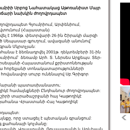
ումրիի Սրբոց Նահատակաց Աթոռանիստ Մայր
ճարի նախկին ժողովրդապետ
ղովրդապետ Գյումրիում, Արփենիում,
վտունում (Հայաստան)
վել է 1966թ. փետրվարի 26-ին Շիրակի մարզի
ծ Սեպասար գյուղում, ավազանի անունով՝
գրան Մկրտչյան:
հանա է ձեռնադրվել 2001թ. դեկտեմբերի 31-ին
ումրիում՝ ձեռամբ Արհ. Տ. Ներսես Արքեպս. Տեր-
րսեսյանի Հայաստանում քրիստոնեության
ա հոբելյանի տոնակատարությունների
 հովանավոր սուրբ ունենալով Սբ.Գրիգոր
ր Ճեմարանի պատասխանատու:
ղիկէ համայնքների Ընդհանուր ժողովրդապետ:
լ Տաշիրի տարածաշրջանի հայ Կաթողիկէ
ու քահանա Վրաստանի Հայ Կաթողիկէ
ովրդապետ:
այնքը, որը ստացել է պետական գրանցում:
ագ քահանայի կոչմանը:
աստանի, Վրաստանի, Ռուսաստանի և Արևելյան