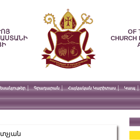
ՒՈՅ
OF 
ՍԱՍՏԱՆԻ
CHURCH 
ՅԻ
եսանյութեր
Գրադարան
Հայկական Կարիտաս
Կապ
րտչյան