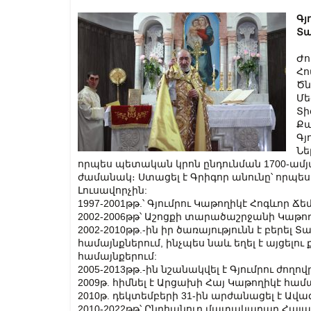
Գյ
Տա
Ժո
Հո
Ծն
Մե
Տի
Քա
Գյ
Նե
որպես պետական կրոն ընդունման 1700-ամյ
ժամանակ։ Ստացել է Գրիգոր անունը՝ որպես
Լուսավորչին:
1997-2001թթ.՝ Գյումրու Կաթողիկէ Հոգևո
2002-2006թթ՝ Աշոցքի տարածաշրջանի Կաթո
2002-2010թթ.-ին իր ծառայությունն է բերե
համայնքներում, ինչպես նաև եղել է այցել
համայնքերում:
2005-2013թթ.-ին նշանակվել է Գյումրու ժող
2009թ. հիմնել է Արցախի Հայ Կաթողիկէ համ
2010թ. դեկտեմբերի 31-ին արժանացել է Ավ
2010-2022թթ՝ Ընդհանուր մատակարար Հայ