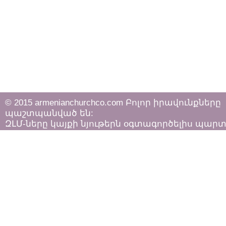
© 2015 armenianchurchco.com Բոլոր իրավունքները
պաշտպանված են:
ԶԼՄ-ները կայքի նյութերն օգտագործելիս պար
հետևել «Հեղինակային իրավունքի և հարակից
իրավունքների մասին»
ՀՀ օրենքի դրույթներին: