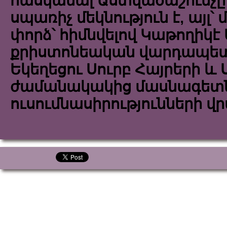
հասկանալ Աստվածաշունչը։
սպառիչ մեկնություն է, այլ՝ 
փորձ՝ հիմնվելով Կաթողիկէ 
քրիստոնեական վարդապետ
Եկեղեցու Սուրբ Հայրերի և 
ժամանակակից մասնագետ
ուսումնասիրությունների վր