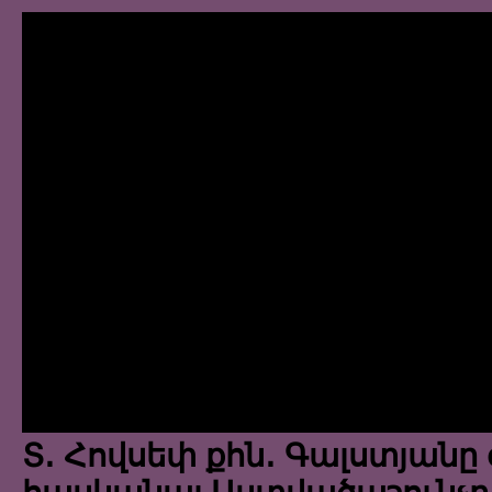
Տ․ Հովսեփ քհն․ Գալստյանը 