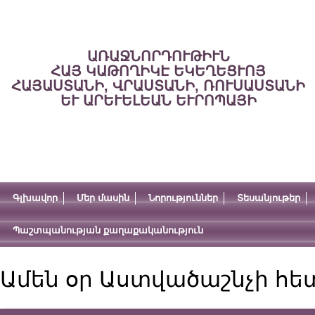
ԱՌԱՋՆՈՐԴՈՒԹԻՒՆ
ՀԱՅ ԿԱԹՈՂԻԿԷ ԵԿԵՂԵՑՒՈՅ
ՀԱՅԱՍՏԱՆԻ, ՎՐԱՍՏԱՆԻ, ՌՈՒՍԱՍՏԱՆԻ
ԵՒ ԱՐԵՒԵԼԵԱՆ ԵՒՐՈՊԱՅԻ
Գլխավոր
Մեր մասին
Նորություններ
Տեսանյութեր
Պաշտպանության քաղաքականություն
Ամեն օր Աստվածաշնչի հե