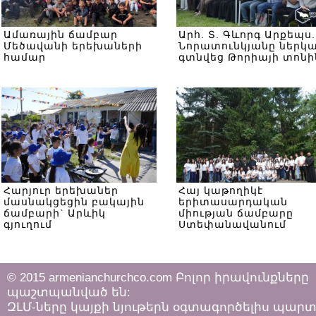
Ամառային ճամբար
Արհ. Տ. Գևորգ Արքեպս.
Մեծավանի երեխաների
Նորատունկյանը ներկ
համար
գտնվեց Թորիայի տոնի
Հարյուր երեխաներ
Հայ կաթողիկէ
մասնակցեցին բակային
երիտասարդական
ճամբարի` Արևիկ
միության ճամբարը
գյուղում
Ստեփանավանում
© 2015 armenianchurchco.com Բոլոր իրավունքները
պաշտպանված են:
ԶԼՄ-ները կայքի նյութերն օգտագործելիս պար