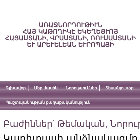
ԱՌԱՋՆՈՐԴՈՒԹԻՒՆ
ՀԱՅ ԿԱԹՈՂԻԿԷ ԵԿԵՂԵՑՒՈՅ
ՀԱՅԱՍՏԱՆԻ, ՎՐԱՍՏԱՆԻ, ՌՈՒՍԱՍՏԱՆԻ
ԵՒ ԱՐԵՒԵԼԵԱՆ ԵՒՐՈՊԱՅԻ
Գլխավոր
Մեր մասին
Նորություններ
Տեսանյութեր
Պաշտպանության քաղաքականություն
Բաժիններ՝
Թեմական
,
Նորու
Կարիտասի անձնակազմը 1