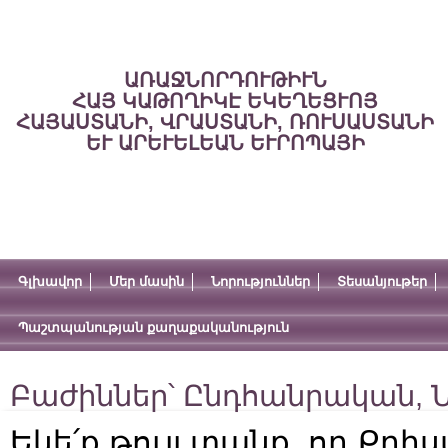
ԱՌԱՋՆՈՐԴՈՒԹԻՒՆ
ՀԱՅ ԿԱԹՈՂԻԿԷ ԵԿԵՂԵՑՒՈՅ
ՀԱՅԱՍՏԱՆԻ, ՎՐԱՍՏԱՆԻ, ՌՈՒՍԱՍՏԱՆԻ
ԵՒ ԱՐԵՒԵԼԵԱՆ ԵՒՐՈՊԱՅԻ
Գլխավոր
Մեր մասին
Նորություններ
Տեսանյութեր
Պաշտպանության քաղաքականություն
Բաժիններ՝
Ընդհանրական
,
Ն
Եկե՛ք թույլ տանք, որ Քրի