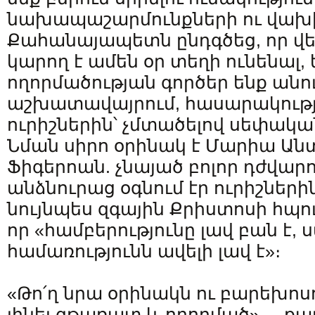
նախապաշարմունքների ու վախ
Քահանայապետն ընդգծեց, որ վ
կարող է ամեն օր տեղի ունենալ, 
ողորմածության գործեր ենք անո
աշխատավայրում, հասարակությ
ուրիշներին՝ չմտածելով սեփակա
Նման սիրո օրինակ է Մարիա Ան
Ֆիգերոան. չնայած բոլոր դժվարո
անձնուրաց օգնում էր ուրիշների
նույնպես զգային Քրիստոսի հպո
որ «համբերությունը լավ բան է, 
համառությունն ավելի լավ է»։
«Թո՛ղ նրա օրինակն ու բարեխոսո
լինել գթառատ և ողորմած», – ք