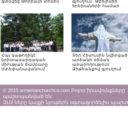
գտնվեց Թորիայի տոնին
գյուղում` Թբիլիսիի
երեխաների համար
Հայ կաթողիկէ
Տեր Հիսուսին նվիրված
երիտասարդական
արձանի օծման
միության ճամբարը
արարողություն`
Ստեփանավանում
Ձիթհանքով գյուղում
© 2015 armenianchurchco.com Բոլոր իրավունքները
պաշտպանված են:
ԶԼՄ-ները կայքի նյութերն օգտագործելիս պար
հետևել «Հեղինակային իրավունքի և հարակից
իրավունքների մասին»
ՀՀ օրենքի դրույթներին: