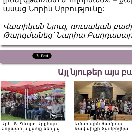
ասաց Նորին Սրբությունը:
Վատիկան Նյուզ, ռուսական բաժ
Թարգմանեց՝ Նարիա Բաղդասար
Այլ նյութեր այս 
Արհ. Տ. Գևորգ Արքեպս.
Ամառային ճամբար
Նորատունկյանը ներկա
Ջավախքի Տամբովկա