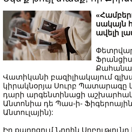
«Համբերո
սակայն 
ավելի լավ
Փետրվարի
Ֆրանցիս
Քահանա
Վատիկանի բազիլիակայում գլխ
կիրակնօրյա Սուրբ Պատարագը և
դարի արգենտինացի աշխարհա
Անտոնիա դե Պաս-ի- Ֆիգերոայի
Անտուլային):
Իր քարոզում Նորին Սրբությունը