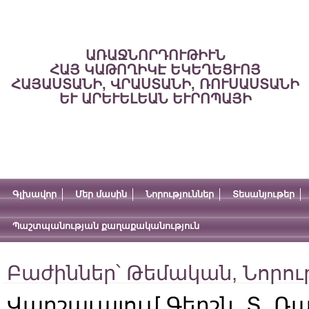
ԱՌԱՋՆՈՐԴՈՒԹԻՒՆ
ՀԱՅ ԿԱԹՈՂԻԿԷ ԵԿԵՂԵՑՒՈՅ
ՀԱՅԱՍՏԱՆԻ, ՎՐԱՍՏԱՆԻ, ՌՈՒՍԱՍՏԱՆԻ
ԵՒ ԱՐԵՒԵԼԵԱՆ ԵՒՐՈՊԱՅԻ
Գլխավոր
Մեր մասին
Նորություններ
Տեսանյութեր
Պաշտպանության քաղաքականություն
Բաժիններ՝
Թեմական
,
Նորու
Վարշաւայում Գերշն. Տ. Ռ