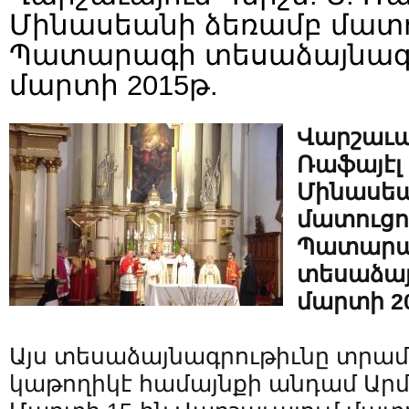
Մինասեանի ձեռամբ մատո
Պատարագի տեսաձայնագրո
մարտի 2015թ.
Վարշաւայ
Ռաֆայէլ
Մինասեա
մատուցո
Պատարա
տեսաձայ
մարտի 20
Այս տեսաձայնագրութիւնը տրամա
կաթողիկէ համայնքի անդամ Արմե