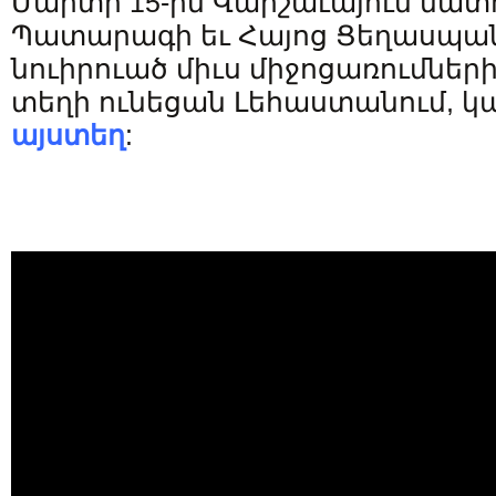
Մարտի 15-ին Վարշաւայում մատո
Պատարագի եւ Հայոց Ցեղասպա
նուիրուած միւս միջոցառումների
տեղի ունեցան Լեհաստանում, կա
այստեղ
: