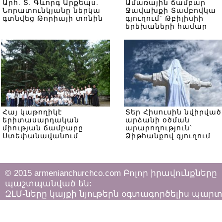
Արհ. Տ. Գևորգ Արքեպս.
Ամառային ճամբար
Նորատունկյանը ներկա
Ջավախքի Տամբովկա
գտնվեց Թորիայի տոնին
գյուղում` Թբիլիսիի
երեխաների համար
Հայ կաթողիկէ
Տեր Հիսուսին նվիրված
երիտասարդական
արձանի օծման
միության ճամբարը
արարողություն`
Ստեփանավանում
Ձիթհանքով գյուղում
© 2015 armenianchurchco.com Բոլոր իրավունքները
պաշտպանված են:
ԶԼՄ-ները կայքի նյութերն օգտագործելիս պար
հետևել «Հեղինակային իրավունքի և հարակից
իրավունքների մասին»