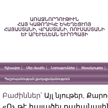
ԱՌԱՋՆՈՐԴՈՒԹԻՒՆ
ՀԱՅ ԿԱԹՈՂԻԿԷ ԵԿԵՂԵՑՒՈՅ
ՀԱՅԱՍՏԱՆԻ, ՎՐԱՍՏԱՆԻ, ՌՈՒՍԱՍՏԱՆԻ
ԵՒ ԱՐԵՒԵԼԵԱՆ ԵՒՐՈՊԱՅԻ
Գլխավոր
Մեր մասին
Նորություններ
Տեսանյութեր
Պաշտպանության քաղաքականություն
Բաժիններ՝
Այլ նյութեր
,
Քարո
«Ոչ թէ հալածել քահանային