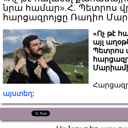
նրա համար».Հ. Պետրոս վ
հարցազրոյցը Ռադիո Մա
«Ոչ թէ հ
այլ աղօթ
Պետրոս 
հարցազր
Մարիամ
Հարցազրո
այստեղ
: