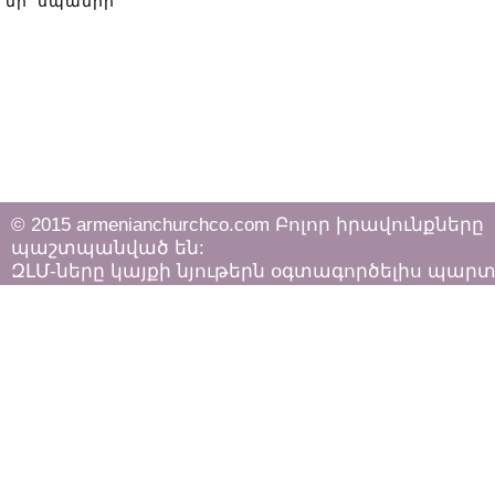
մի՛ սպանիր
© 2015 armenianchurchco.com Բոլոր իրավունքները
պաշտպանված են:
ԶԼՄ-ները կայքի նյութերն օգտագործելիս պար
հետևել «Հեղինակային իրավունքի և հարակից
իրավունքների մասին»
ՀՀ օրենքի դրույթներին: