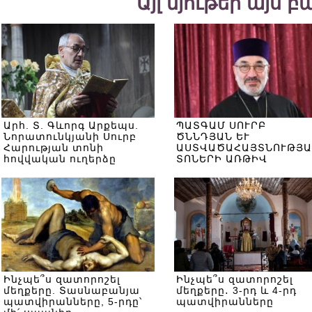
Այլ նյութեր այս 
Արհ. Տ. Գևորգ Արքեպս.
ՊԱՏԳԱՄ ՍՈՒՐԲ
Նորատունկյանի Սուրբ
ԾՆՆԴՅԱՆ ԵՒ
Հարության տոնի
ԱՍՏՎԱԾԱՀԱՅՏՆՈՒԹՅԱ
հովվական ուղերձը
ՏՈՆԵՐԻ ԱՌԹԻՎ
Ինչպե՞ս զատորոշել
Ինչպե՞ս զատորոշել
մեղքերը. Տասնաբանյա
մեղքերը․ 3-րդ և 4-րդ
պատվիրանները, 5-րդը՝
պատվիրանները