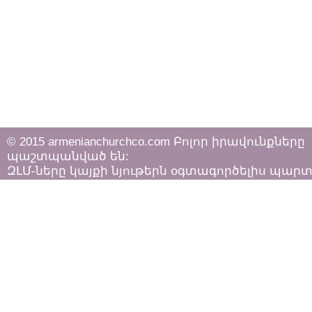
© 2015 armenianchurchco.com Բոլոր իրավունքները
պաշտպանված են:
ԶԼՄ-ները կայքի նյութերն օգտագործելիս պար
հետևել «Հեղինակային իրավունքի և հարակից
իրավունքների մասին»
ՀՀ օրենքի դրույթներին: