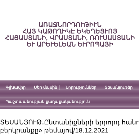
ԱՌԱՋՆՈՐԴՈՒԹԻՒՆ
ՀԱՅ ԿԱԹՈՂԻԿԷ ԵԿԵՂԵՑՒՈՅ
ՀԱՅԱՍՏԱՆԻ, ՎՐԱՍՏԱՆԻ, ՌՈՒՍԱՍՏԱՆԻ
ԵՒ ԱՐԵՒԵԼԵԱՆ ԵՒՐՈՊԱՅԻ
Գլխավոր
Մեր մասին
Նորություններ
Տեսանյութեր
Պաշտպանության քաղաքականություն
ՏԵՍԱՆՅՈՒԹ․Ընտանիքների երրորդ հանդ
բերկրանքը» թեմայով/18.12.2021