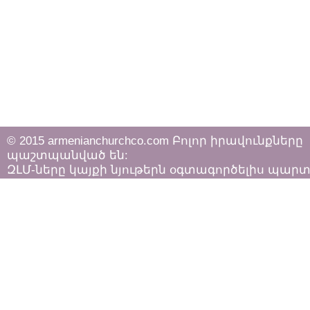
© 2015 armenianchurchco.com Բոլոր իրավունքները
պաշտպանված են:
ԶԼՄ-ները կայքի նյութերն օգտագործելիս պար
հետևել «Հեղինակային իրավունքի և հարակից
իրավունքների մասին»
ՀՀ օրենքի դրույթներին: