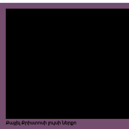
Քայլել Քրիստոսի լույսի ներքո