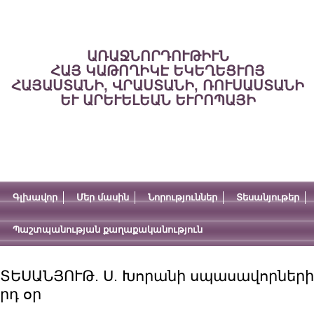
ԱՌԱՋՆՈՐԴՈՒԹԻՒՆ
ՀԱՅ ԿԱԹՈՂԻԿԷ ԵԿԵՂԵՑՒՈՅ
ՀԱՅԱՍՏԱՆԻ, ՎՐԱՍՏԱՆԻ, ՌՈՒՍԱՍՏԱՆԻ
ԵՒ ԱՐԵՒԵԼԵԱՆ ԵՒՐՈՊԱՅԻ
Գլխավոր
Մեր մասին
Նորություններ
Տեսանյութեր
Պաշտպանության քաղաքականություն
ՏԵՍԱՆՅՈՒԹ. Ս. Խորանի սպասավորների հ
րդ օր