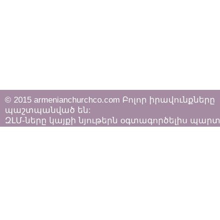
© 2015 armenianchurchco.com Բոլոր իրավունքները
պաշտպանված են:
ԶԼՄ-ները կայքի նյութերն օգտագործելիս պար
հետևել «Հեղինակային իրավունքի և հարակից
իրավունքների մասին»
ՀՀ օրենքի դրույթներին: