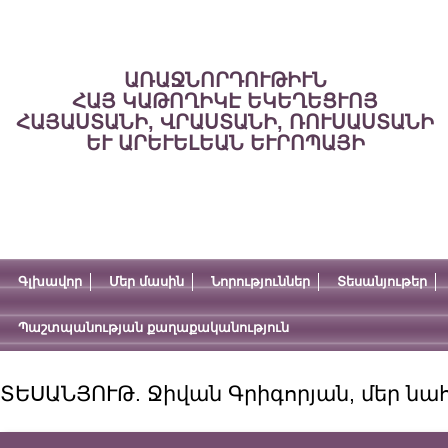
ԱՌԱՋՆՈՐԴՈՒԹԻՒՆ
ՀԱՅ ԿԱԹՈՂԻԿԷ ԵԿԵՂԵՑՒՈՅ
ՀԱՅԱՍՏԱՆԻ, ՎՐԱՍՏԱՆԻ, ՌՈՒՍԱՍՏԱՆԻ
ԵՒ ԱՐԵՒԵԼԵԱՆ ԵՒՐՈՊԱՅԻ
Գլխավոր
Մեր մասին
Նորություններ
Տեսանյութեր
Պաշտպանության քաղաքականություն
ՏԵՍԱՆՅՈՒԹ. Ջիվան Գրիգորյան, մեր ն