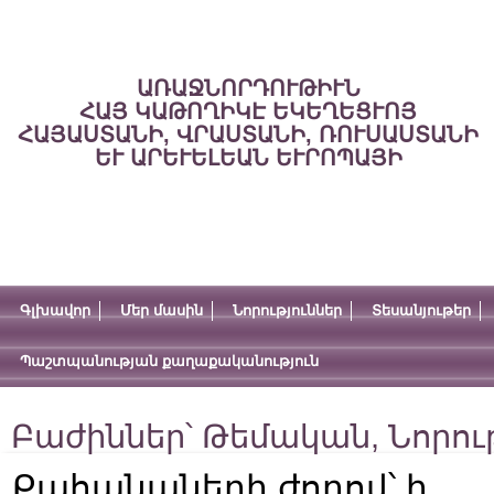
ԱՌԱՋՆՈՐԴՈՒԹԻՒՆ
ՀԱՅ ԿԱԹՈՂԻԿԷ ԵԿԵՂԵՑՒՈՅ
ՀԱՅԱՍՏԱՆԻ, ՎՐԱՍՏԱՆԻ, ՌՈՒՍԱՍՏԱՆԻ
ԵՒ ԱՐԵՒԵԼԵԱՆ ԵՒՐՈՊԱՅԻ
Գլխավոր
Մեր մասին
Նորություններ
Տեսանյութեր
Պաշտպանության քաղաքականություն
Բաժիններ՝
Թեմական
,
Նորու
Քահանաների ժողով՝ ի