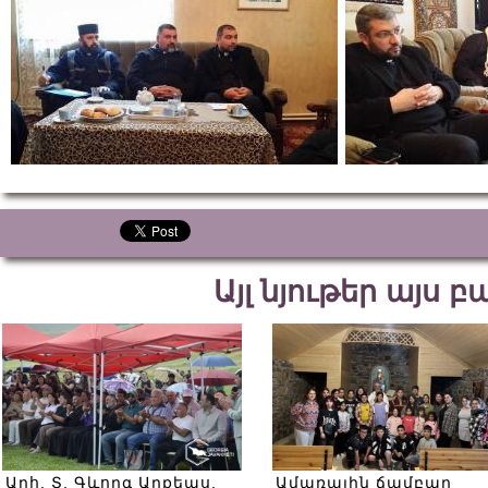
Այլ նյութեր այս 
Արհ. Տ. Գևորգ Արքեպս.
Ամառային ճամբար