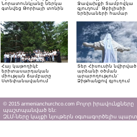
Նորատունկյանը ներկա
Ջավախքի Տամբովկա
գտնվեց Թորիայի տոնին
գյուղում` Թբիլիսիի
երեխաների համար
Հայ կաթողիկէ
Տեր Հիսուսին նվիրված
երիտասարդական
արձանի օծման
միության ճամբարը
արարողություն`
Ստեփանավանում
Ձիթհանքով գյուղում
© 2015 armenianchurchco.com Բոլոր իրավունքները
պաշտպանված են:
ԶԼՄ-ները կայքի նյութերն օգտագործելիս պար
հետևել «Հեղինակային իրավունքի և հարակից
իրավունքների մասին»
ՀՀ օրենքի դրույթներին: