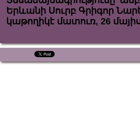
Տեսաձայնագրությունը՝ ամբ
Երևանի Սուրբ Գրիգոր Նար
կաթողիկէ մատուռ, 26 մայիսի