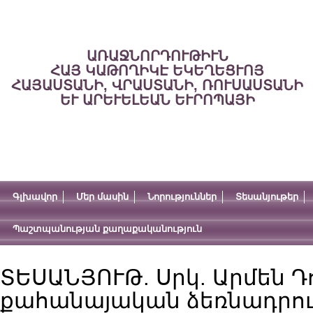
ԱՌԱՋՆՈՐԴՈՒԹԻՒՆ
ՀԱՅ ԿԱԹՈՂԻԿԷ ԵԿԵՂԵՑՒՈՅ
ՀԱՅԱՍՏԱՆԻ, ՎՐԱՍՏԱՆԻ, ՌՈՒՍԱՍՏԱՆԻ
ԵՒ ԱՐԵՒԵԼԵԱՆ ԵՒՐՈՊԱՅԻ
Գլխավոր
Մեր մասին
Նորություններ
Տեսանյութեր
Պաշտպանության քաղաքականություն
ՏԵՍԱՆՅՈՒԹ. Սրկ. Արմեն Դ
քահանայական ձեռնադրու