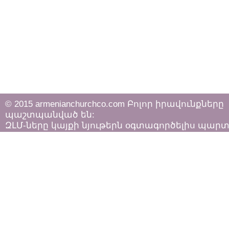
© 2015 armenianchurchco.com Բոլոր իրավունքները
պաշտպանված են:
ԶԼՄ-ները կայքի նյութերն օգտագործելիս պար
հետևել «Հեղինակային իրավունքի և հարակից
իրավունքների մասին»
ՀՀ օրենքի դրույթներին: