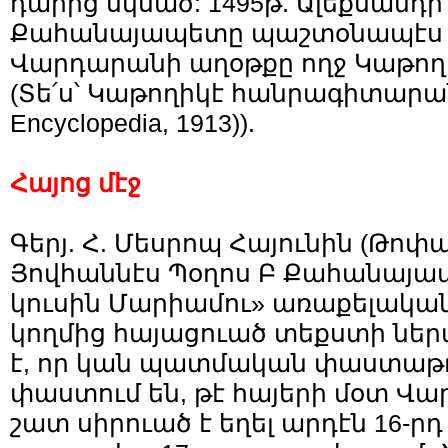
դարից սկսած: 1495թ. Ալեքսանդ
Քահանայապետը պաշտօնապէս
Վարդարանի աղօթքը ողջ Կաթողի
(Տե՛ս՝ Կաթողիկէ հանրագիտարան 
Encyclopedia, 1913)).
Հայոց մէջ
Գերյ. Հ. Մեսրոպ Հայունին (Թոփա
Յովհաննէս Պօղոս Բ Քահանայա
կուսին Մարիամու» առաքելակա
կողմից հայացուած տեքստի ներ
է, որ կան պատմական փաստաթղ
փաստում են, թէ հայերի մօտ Վ
շատ սիրուած է եղել արդէն 16-ր