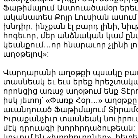
Ֆաթիմայում Աստուածամօր երեւ
ականատես Քոյր Լուսիան ասում է
խնդիր, ինչքան էլ բարդ լինի, ն
հոգեւոր, մեր անձնական կամ ը
կեանքում…որ հնարաւոր չլինի լ
աղօթելով»:
Վարդարանի աղօթքի պսակը բաղ
տասնեակ եւ եւս երեք հրեշտակայ
որոնցից առաջ աղօթում ենք Տէր
իսկ յետոյ՝ «Փառք Հօր…» աղօթքը 
աւանդուած Ֆաթիմայում Տիրամօ
Իւրաքանչիւր տասնեակ նուիրուա
մէկ դրուագի խորհրդածութեան: 
կոչւում են «խորհուրդներ», հե