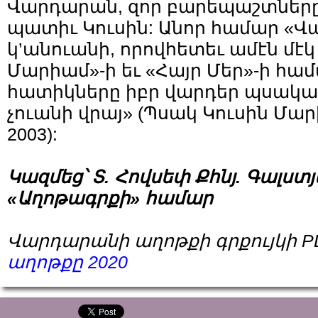
Վարդարան, զոր բարեպաշտները
պատիւ Կուսին: Անոր համար «
կ’անուանի, որովհետեւ ամէն մէկ
Մարիամ»-ի եւ «Հայր Մեր»-ի հա
հատիկները իբր վարդեր պսակաձ
չուանի վրայ» (Պսակ Կուսին Մար
2003):
Կազմեց՝ Տ. Հովսեփ Քհնյ. Գալս
«Աղոթագրքի» համար
Վարդարանի աղոթքի գրքույկի P
աղոթքը 2020