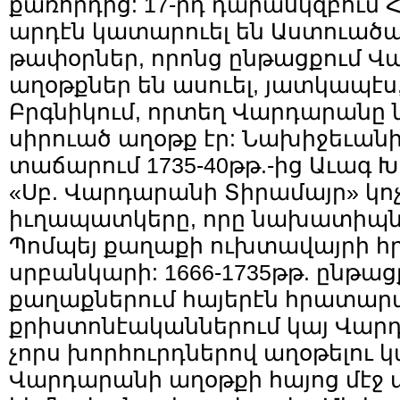
քառորդից: 17-րդ դարասկզբում
արդէն կատարուել են Աստուածա
թափօրներ, որոնց ընթացքում Վա
աղօթքներ են ասուել, յատկապէս
Բրգնիկում, որտեղ Վարդարանը
սիրուած աղօթք էր: Նախիջեւանի
տաճարում 1735-40թթ.-ից Աւագ 
«Սբ. Վարդարանի Տիրամայր» կոչ
իւղապատկերը, որը նախատիպն
Պոմպեյ քաղաքի ուխտավայրի հ
սրբանկարի: 1666-1735թթ. ընթա
քաղաքներում հայերէն հրատարա
քրիստոնէականներում կայ Վար
չորս խորհուրդներով աղօթելու կ
Վարդարանի աղօթքի հայոց մէջ