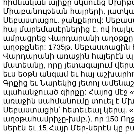
հիմնական ալիքը սկսուեց Մխի
Միաբանութեան հայրերի, յատկ
Սեբաստացու, ջանքերով: Սեբաս
հայ մարեմասէրներից է, ով հայկ
ամրացրեց Վարդարանի աղօթքը 
աղօթքներ: 1735թ. Սեբաստացի
Վարդարանի առաջին հայերէն 
մատեանը, որը յետագայում վե
եւս եօթն անգամ եւ հայ աշխարհ
Գրքից եւ Նարեկից յետոյ ամեն
պահանջուած գիրքը: Հայոց մէջ
առաջին սահմանումը տուել է Մ
Սեբաստացին՝ հետեւեալ կերպ. «
աղօթահամրիչը-խմբ.), որ 150 Ող
ներէն եւ 15 Հայր Մեր-ներէն կը բ