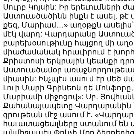
Սուրբ Կոյսին: Իր երեւումների 
Աստուածածինն ինքն է ասել, թէ ա
քեզ, Մարիամ…» աղօթքն ասելիս՝ 
մէկ վարդ: Վարդարանը Աստուա
բարեխօսութիւնը հայցող մի աղօթ
միաժամանակ հրաւիրում է խորհ
Քրիստոսի երկրային կեանքի դրո
Աստուածամօր առաջնորդութեամ
միասին: Ինչպէս ասում էր մեծ 
Լուի Մարի Գրինեոն դե Մոնֆորը,
Մարիամի միջոցով»: Սբ. Յովհանն
Քահանայապետը Վարդարանին ն
գրութեան մէջ ասում է. «Վարդա
հաւատացեալները ստանում են 
անմիջապէս Փրկչի Մօր ձեռքերից»