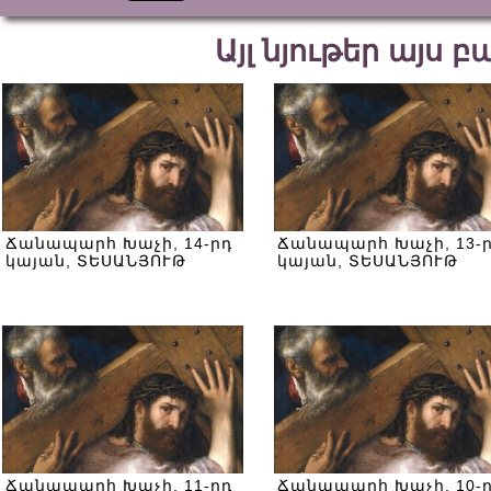
Այլ նյութեր այս 
Ճանապարհ Խաչի, 14-րդ
Ճանապարհ Խաչի, 13-
կայան, ՏԵՍԱՆՅՈՒԹ
կայան, ՏԵՍԱՆՅՈՒԹ
Ճանապարհ Խաչի, 11-րդ
Ճանապարհ Խաչի, 10-