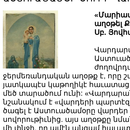
«Մարիամ
աղօթել 
Սբ. Յովհ
Վարդար
Աստուած
ժողովրդ
ջերմեռանդական աղօթք է, որը շ
յատկապէս կաթողիկէ հաւատացե
մեծ տարածում ունի: «Վարդարա
նշանակում է «վարդերի պարտէզ
ծագել է Աստուածամօրը վարդեր ն
սովորութիւնից. այս աղօթքը նմա
մի փնջի, որ ամէն անգամ հաւատ