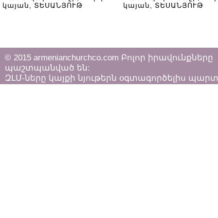
կայան, ՏԵՍԱՆՅՈՒԹ
կայան, ՏԵՍԱՆՅՈՒԹ
© 2015 armenianchurchco.com Բոլոր իրավունքները
պաշտպանված են:
ԶԼՄ-ները կայքի նյութերն օգտագործելիս պար
հետևել «Հեղինակային իրավունքի և հարակից
իրավունքների մասին»
ՀՀ օրենքի դրույթներին: