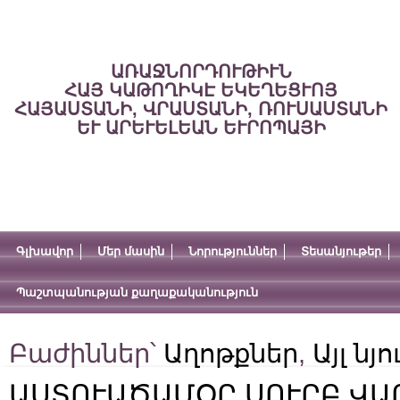
ԱՌԱՋՆՈՐԴՈՒԹԻՒՆ
ՀԱՅ ԿԱԹՈՂԻԿԷ ԵԿԵՂԵՑՒՈՅ
ՀԱՅԱՍՏԱՆԻ, ՎՐԱՍՏԱՆԻ, ՌՈՒՍԱՍՏԱՆԻ
ԵՒ ԱՐԵՒԵԼԵԱՆ ԵՒՐՈՊԱՅԻ
Գլխավոր
Մեր մասին
Նորություններ
Տեսանյութեր
Պաշտպանության քաղաքականություն
Բաժիններ՝
Աղոթքներ
,
Այլ նյ
ԱՍՏՈՒԱԾԱՄՕՐ ՍՈՒՐԲ ՎԱՐ­